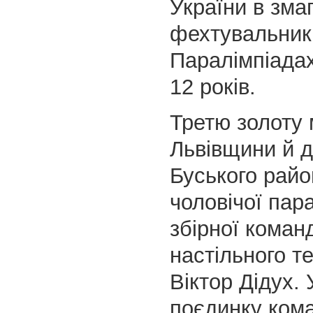
України в зма
фехтувальник
Паралімпіадах
12 років.
Третю золоту
Львівщини й д
Буського райо
чоловічої пар
збірної коман
настільного т
Віктор Дідух.
поєдинку ком