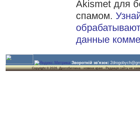
Akismet для 
спамом.
Узнай
обрабатывают
данные комме
Зворотній зв'язок:
2drogobych@gm
Copyright © 2026. Дрогобиччина - новини краю . Редакція сайту не завжд