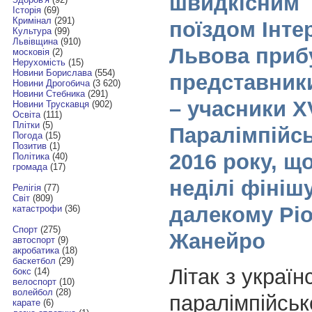
швидкісним
Історія
(69)
Кримінал
(291)
поїздом Інтер
Культура
(99)
Львівщина
(910)
Львова приб
московія
(2)
Нерухомість
(15)
Новини Борислава
(554)
представник
Новини Дрогобича
(3 620)
Новини Стебника
(291)
– учасники Х
Новини Трускавця
(902)
Освіта
(111)
Плітки
(5)
Паралімпійсь
Погода
(15)
Позитив
(1)
2016 року, щ
Політика
(40)
громада
(17)
неділі фініш
Релігія
(77)
Світ
(809)
далекому Ріо
катастрофи
(36)
Спорт
(275)
Жанейро
автоспорт
(9)
акробатика
(18)
баскетбол
(29)
Літак з украї
бокс
(14)
велоспорт
(10)
волейбол
(28)
паралімпійськ
карате
(6)