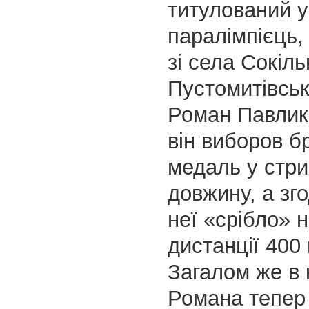
титулований у
паралімпієць,
зі села Сокіл
Пустомитівськ
Роман Павлик
він виборов б
медаль у стри
довжину, а зг
неї «срібло» н
дистанції 400 
Загалом же в 
Романа тепер 