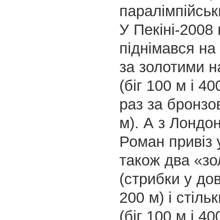
паралімпійськ
У Пекіні-2008 
піднімався на 
за золотими 
(біг 100 м і 40
раз за бронзо
м). А з Лондо
Роман привіз 
також два «зо
(стрибки у дов
200 м) і стіль
(біг 100 м і 40