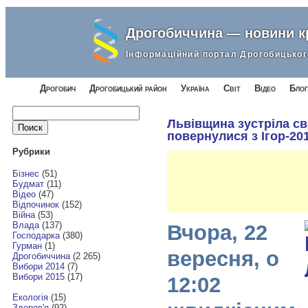
Дрогобиччина — новини 
Інформаційний портал Дрогобицьког
Дрогобич
Дрогобицький район
Україна
Світ
Відео
Блог
Найти:
Львівщина зустріла сво
повернулися з Ігор-201
Рубрики
Бізнес
(51)
Будмат
(11)
Відео
(47)
Відпочинок
(152)
Війна
(53)
Влада
(137)
Вчора, 22
Господарка
(380)
Гурман
(1)
вересня, о
Дрогобиччина
(2 265)
Вибори 2014
(7)
Вибори 2015
(17)
12:02
Екологія
(15)
Здоров'я
(92)