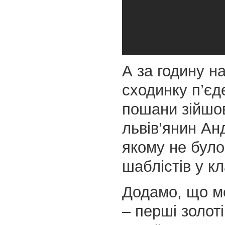
А за годину н
сходинку п’єд
пошани зійшов
львів’янин Ан
якому не було
шаблістів у кл
Додамо, що м
– перші золот