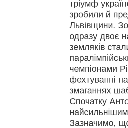
тріумф українс
зробили й пр
Львівщини. З
одразу двоє 
земляків стал
паралімпійсь
чемпіонами Рі
фехтуванні на
змаганнях шаб
Спочатку Анто
найсильнішим 
Зазначимо, що