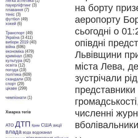
легка атлетика
(1)
на борту приз
пауерліфтинг
(3)
плавання
(7)
теніс
(3)
аеропорту Бо
футбол
(49)
хокей
(6)
сьогодні о 01:
Транспорт
(49)
Україна
(3 411)
опівдні предс
вибори 2019
(40)
війна
(696)
економіка
(479)
Львівщини пр
кримінал
(180)
культура
(42)
міста Лева, де
освіта
(12)
погода
(19)
політика
(609)
зустрічали рід
скандали
(33)
спорт
(29)
представники 
цікаве
(299)
чемпіонати
(1)
громадськості
численні журн
Хмарка тегів
вболівальники
ДТП
АТО
США
акції
Крим
влада
водоканал
вода
відключення