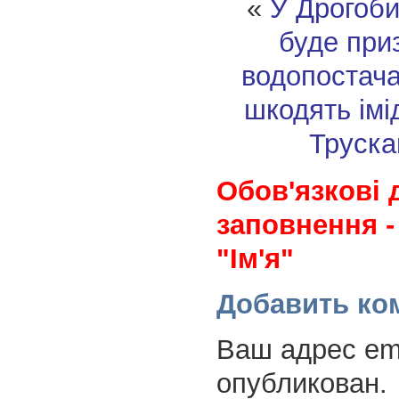
«
У Дрогоби
буде при
водопостач
шкодять імі
Труска
Обов'язкові 
заповнення -
"Ім'я"
Добавить ко
Ваш адрес ema
опубликован.