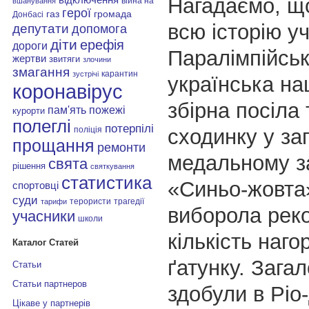
Нагадаємо, щ
війна на
вшанування
герої
газ
громада
Донбасі
всю історію уч
депутати
допомога
діти
ерефія
дороги
Паралімпійськ
жертви
звитяги
злочини
змагання
карантин
зустрічі
українська на
коронавірус
збірна посіла
пам'ять
пожежі
курорти
полеглі
потерпілі
сходинку у за
поліція
прощання
ремонти
медальному за
свята
рішення
святкування
статистика
«Синьо-жовта
спортовці
суди
терористи
трагедії
тарифи
виборола рек
учасники
школи
кількість наго
Каталог Статей
ґатунку. Загал
Статьи
Статьи партнеров
здобули в Рі
Цікаве у партнерів