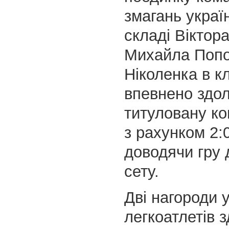
змагань украї
складі Віктора
Михайла Попо
Ніколенка в к
впевнено здо
титуловану ко
з рахунком 2:0
доводячи гру 
сету.
Дві нагороди 
легкоатлетів 