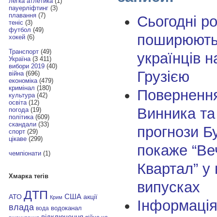
легка атлетика
(1)
пауерліфтинг
(3)
плавання
(7)
Сьогодні ро
теніс
(3)
футбол
(49)
поширюють
хокей
(6)
Транспорт
(49)
українців н
Україна
(3 411)
вибори 2019
(40)
Грузією
війна
(696)
економіка
(479)
кримінал
(180)
Поверненн
культура
(42)
освіта
(12)
Винника та
погода
(19)
політика
(609)
скандали
(33)
прогнози Б
спорт
(29)
цікаве
(299)
покаже “Ве
чемпіонати
(1)
Квартал” у
Хмарка тегів
випусках
ДТП
АТО
США
акції
Крим
Інформація
влада
водоканал
вода
відключення