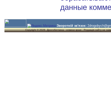
данные комме
Зворотній зв'язок:
2drogobych@gm
Copyright © 2026. Дрогобиччина - новини краю . Редакція сайту не завжд