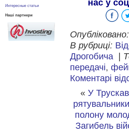
нас у со
Интересные статьи
Наші партнери
Опубліковано:
В рубриці:
Від
Дрогобича
|
Т
передачі
,
фей
Коментарі від
«
У Трускав
рятувальники
полону моло
Загибель вій