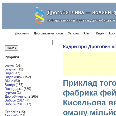
Дрогобиччина — новини 
Інформаційний портал Дрогобицьког
Дрогобич
Дрогобицький район
Україна
Світ
Відео
Блог
Найти:
Кадри про Дрогобич н
Рубрики
Бізнес
(51)
Будмат
(11)
Відео
(47)
Відпочинок
(152)
Приклад того
Війна
(53)
Влада
(137)
Господарка
(380)
фабрика фейк
Гурман
(1)
Дрогобиччина
(2 265)
Кисельова в
Вибори 2014
(7)
Вибори 2015
(17)
оману мільйо
Екологія
(15)
Здоров'я
(92)