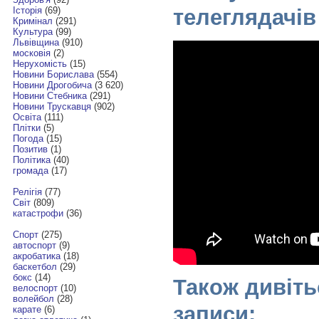
телеглядачів
Історія
(69)
Кримінал
(291)
Культура
(99)
Львівщина
(910)
московія
(2)
Нерухомість
(15)
Новини Борислава
(554)
Новини Дрогобича
(3 620)
Новини Стебника
(291)
Новини Трускавця
(902)
Освіта
(111)
Плітки
(5)
Погода
(15)
Позитив
(1)
Політика
(40)
громада
(17)
Релігія
(77)
Світ
(809)
катастрофи
(36)
Спорт
(275)
автоспорт
(9)
акробатика
(18)
баскетбол
(29)
бокс
(14)
Також дивіть
велоспорт
(10)
волейбол
(28)
записи:
карате
(6)