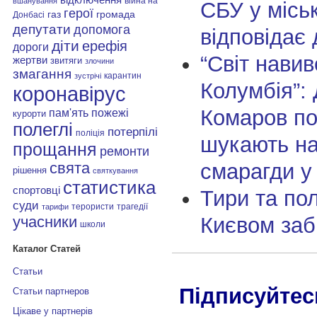
війна на
вшанування
СБУ у міськ
герої
газ
громада
Донбасі
депутати
допомога
відповідає 
діти
ерефія
дороги
“Світ навив
жертви
звитяги
злочини
змагання
карантин
зустрічі
Колумбія”:
коронавірус
Комаров по
пам'ять
пожежі
курорти
полеглі
потерпілі
поліція
шукають н
прощання
ремонти
смарагди у 
свята
рішення
святкування
статистика
спортовці
Тири та пол
суди
терористи
трагедії
тарифи
Києвом заб
учасники
школи
Каталог Статей
Статьи
Підписуйтес
Статьи партнеров
Цікаве у партнерів