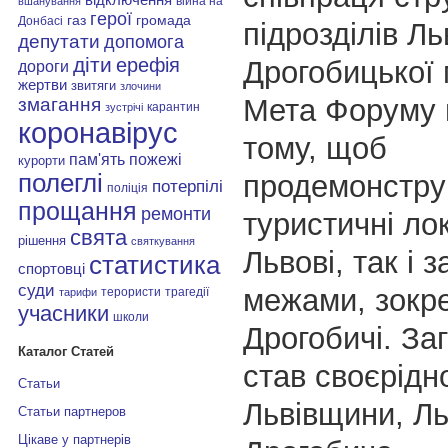
війна на
вшанування
герої
газ
громада
Донбасі
підрозділів Ль
депутати
допомога
діти
ерефія
Дрогобицької 
дороги
жертви
звитяги
злочини
Мета Форуму 
змагання
карантин
зустрічі
коронавірус
тому, щоб
пам'ять
пожежі
курорти
продемонстру
полеглі
потерпілі
поліція
прощання
ремонти
туристичні лок
свята
рішення
святкування
Львові, так і з
статистика
спортовці
суди
межами, зокр
терористи
трагедії
тарифи
учасники
школи
Дрогобичі. З
Каталог Статей
став своєрід
Статьи
Львівщини, Ль
Статьи партнеров
Цікаве у партнерів