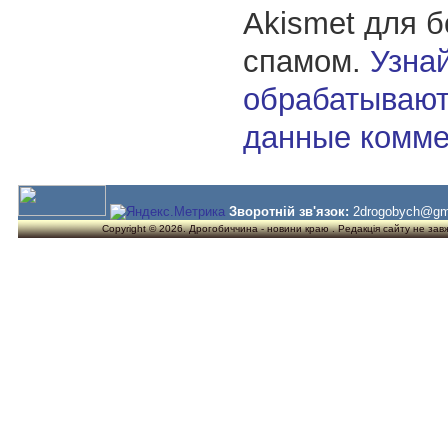
Akismet для 
спамом.
Узнай
обрабатывают
данные комме
Зворотній зв'язок:
2drogobych@gm
Copyright © 2026. Дрогобиччина - новини краю . Редакція сайту не завжд