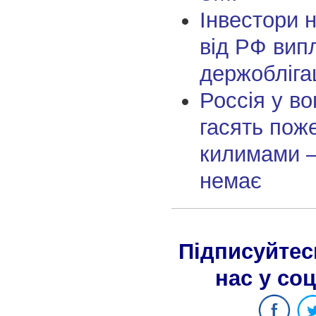
Інвестори 
від РФ вип
держобліга
Россія у во
гасять поже
килимами —
немає
Підписуйтес
нас у со