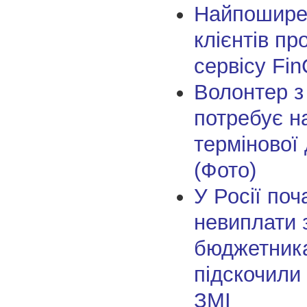
Найпоширен
клієнтів пр
сервісу Fin
Волонтер з
потребує н
термінової
(Фото)
У Росії поч
невиплати 
бюджетника
підскочили
ЗМІ