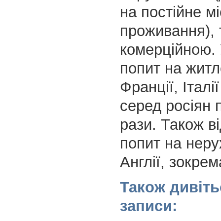
на постійне м
проживання), т
комерційною. 
попит на житл
Франції, Італі
серед росіян п
рази. Також в
попит на неру
Англії, зокрем
Також дивіть
записи: