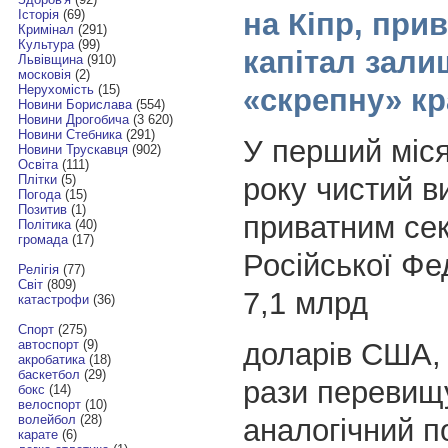
на Кіпр, при
Історія
(69)
Кримінал
(291)
Культура
(99)
капітал зали
Львівщина
(910)
московія
(2)
Нерухомість
(15)
«скрепну» кр
Новини Борислава
(554)
Новини Дрогобича
(3 620)
Новини Стебника
(291)
У перший міся
Новини Трускавця
(902)
Освіта
(111)
року чистий ви
Плітки
(5)
Погода
(15)
Позитив
(1)
приватним се
Політика
(40)
громада
(17)
Російської Фе
Релігія
(77)
Світ
(809)
7,1 млрд
катастрофи
(36)
Спорт
(275)
доларів США, 
автоспорт
(9)
акробатика
(18)
баскетбол
(29)
рази перевищ
бокс
(14)
велоспорт
(10)
волейбол
(28)
аналогічний п
карате
(6)