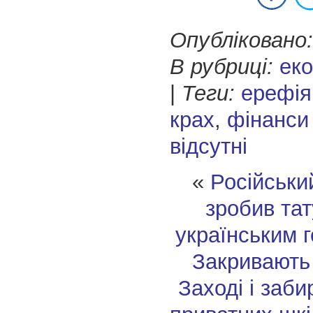
Опубліковано:
В рубриці:
еко
|
Теги:
ерефія
крах
,
фінанси
відсутні
«
Російськи
зробив та
українським 
Закривають
Заході і заби