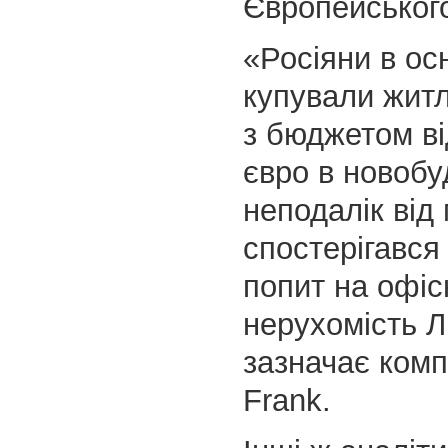
Європейського
«Росіяни в о
купували житл
з бюджетом ві
євро в новобу
неподалік від
спостерігався
попит на офіс
нерухомість 
зазначає комп
Frank.