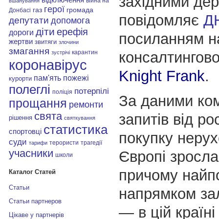
західними де
війна на
вшанування
герої
газ
громада
Донбасі
повідомляє
Д
депутати
допомога
діти
ерефія
дороги
посиланням н
жертви
звитяги
злочини
змагання
консалтингово
карантин
зустрічі
коронавірус
Knight Frank
.
пам'ять
пожежі
курорти
полеглі
потерпілі
поліція
За даними ком
прощання
ремонти
свята
запитів від ро
рішення
святкування
статистика
спортовці
покупку нерух
суди
терористи
трагедії
тарифи
учасники
Європі зросла
школи
причому найп
Каталог Статей
Статьи
напрямком за
Статьи партнеров
— в цій країні
Цікаве у партнерів