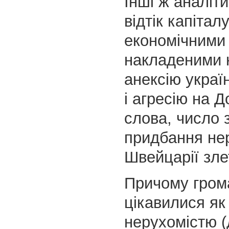
Інші ж аналіт
відтік капіталу
економічними 
накладеними 
анексію украї
і агресію на Д
слова, число 
придбання нер
Швейцарії злет
Причому гром
цікавилися я
нерухомістю (