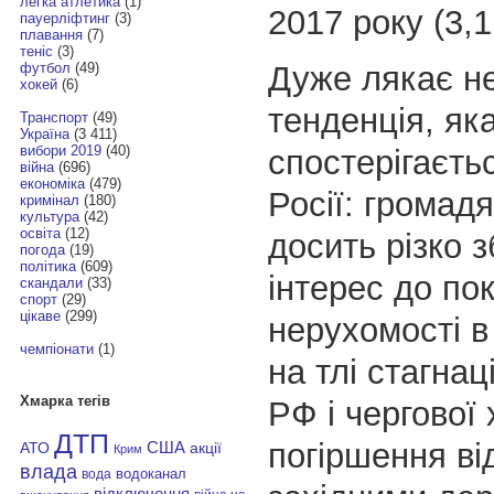
легка атлетика
(1)
2017 року (3,1
пауерліфтинг
(3)
плавання
(7)
теніс
(3)
Дуже лякає н
футбол
(49)
хокей
(6)
тенденція, як
Транспорт
(49)
Україна
(3 411)
вибори 2019
(40)
спостерігаєть
війна
(696)
економіка
(479)
Росії: громадя
кримінал
(180)
культура
(42)
освіта
(12)
досить різко 
погода
(19)
політика
(609)
інтерес до по
скандали
(33)
спорт
(29)
цікаве
(299)
нерухомості в
чемпіонати
(1)
на тлі стагнац
Хмарка тегів
РФ і чергової 
ДТП
погіршення ві
АТО
США
акції
Крим
влада
водоканал
вода
відключення