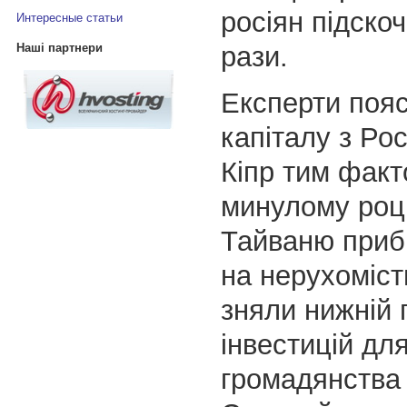
росіян підско
Интересные статьи
рази.
Наші партнери
Експерти пояс
капіталу з Рос
Кіпр тим факт
минулому роц
Тайваню приб
на нерухоміст
зняли нижній 
інвестицій дл
громадянства