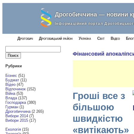
Дрогобиччина — новини 
Інформаційний портал Дрогобицьког
Дрогобич
Дрогобицький район
Україна
Світ
Відео
Блог
Найти:
Фінансовий апокаліпси
Рубрики
Бізнес
(51)
Будмат
(11)
Відео
(47)
Відпочинок
(152)
Гроші все з
Війна
(53)
Влада
(137)
Господарка
(380)
більшою
Гурман
(1)
Дрогобиччина
(2 265)
швидкістю
Вибори 2014
(7)
Вибори 2015
(17)
«витікають»
Екологія
(15)
Здоров'я
(92)