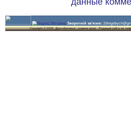
данные комме
Зворотній зв'язок:
2drogobych@gm
Copyright © 2026. Дрогобиччина - новини краю . Редакція сайту не завжд