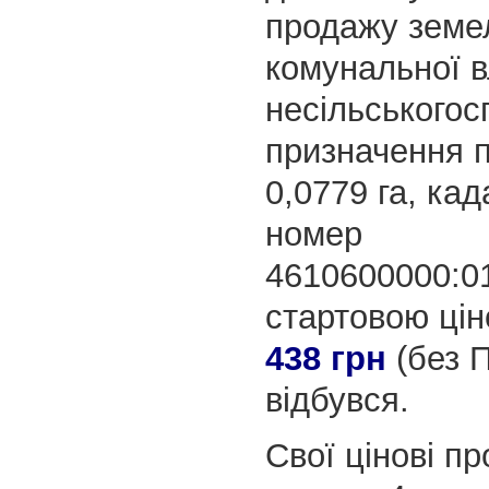
продажу земел
комунальної в
несільськогос
призначення
0,0779 га, ка
номер
4610600000:01
стартовою ці
438 грн
(без 
відбувся.
Свої цінові пр