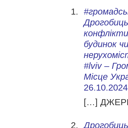
#громадсь
Дрогобиць
конфлікти
будинок ч
нерухоміс
#lviv – Гр
Місце Укр
26.10.2024
[…] ДЖЕР
Дрогобиць