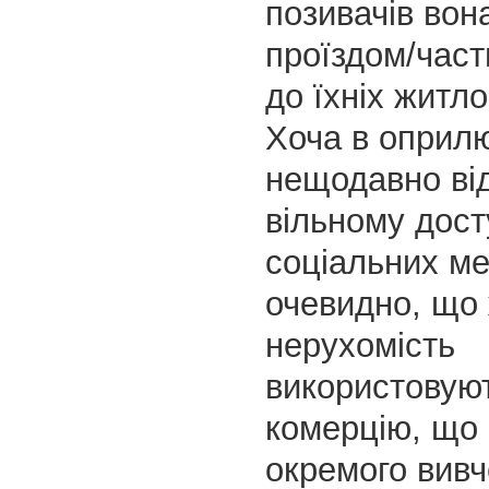
позивачів вон
проїздом/част
до їхніх житло
Хоча в оприл
нещодавно віде
вільному дост
соціальних м
очевидно, що
нерухомість
використовуют
комерцію, що
окремого вив