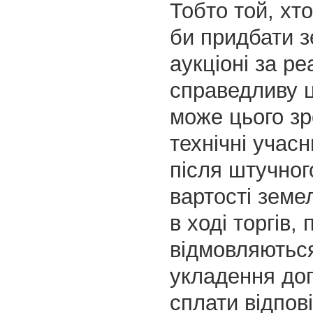
Тобто той, хто
би придбати 
аукціоні за ре
справедливу ц
може цього зр
технічні учасн
після штучно
вартості земе
в ході торгів, 
відмовляються
укладення дог
сплати відпов