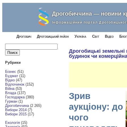
Дрогобиччина — новини 
Інформаційний портал Дрогобицьког
Дрогобич
Дрогобицький район
Україна
Світ
Відео
Блог
Найти:
Дрогобицькі земельні
будинок чи комерційн
Рубрики
Бізнес
(51)
Будмат
(11)
Відео
(47)
Відпочинок
(152)
Війна
(53)
Влада
(137)
Зрив
Господарка
(380)
Гурман
(1)
аукціону: до
Дрогобиччина
(2 265)
Вибори 2014
(7)
Вибори 2015
(17)
чого
Екологія
(15)
Здоров'я
(92)