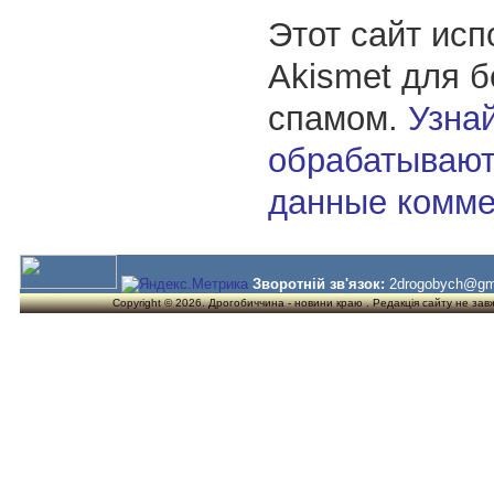
Этот сайт исп
Akismet для 
спамом.
Узнай
обрабатывают
данные комме
Зворотній зв'язок:
2drogobych@gm
Copyright © 2026. Дрогобиччина - новини краю . Редакція сайту не завжд