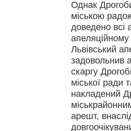
Однак Дрогоб
міською радо
доведено всі 
апеляційному 
Львівський ап
задовольнив 
скаргу Дрогоб
міської ради 
накладений Д
міськрайонни
арешт, внаслі
довгоочікуван