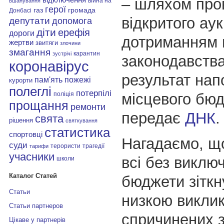
– шляхом про
війна на
вшанування
герої
газ
громада
Донбасі
відкритого аук
депутати
допомога
діти
ерефія
дороги
дотриманням 
жертви
звитяги
злочини
змагання
карантин
зустрічі
законодавства
коронавірус
результат на
пам'ять
пожежі
курорти
полеглі
потерпілі
місцевого бюд
поліція
прощання
ремонти
передає
ДНК
.
свята
рішення
святкування
статистика
спортовці
Нагадаємо, що
суди
терористи
трагедії
тарифи
учасники
всі без виклю
школи
Каталог Статей
бюджети зіткн
Статьи
низкою виклик
Статьи партнеров
спричинених 
Цікаве у партнерів