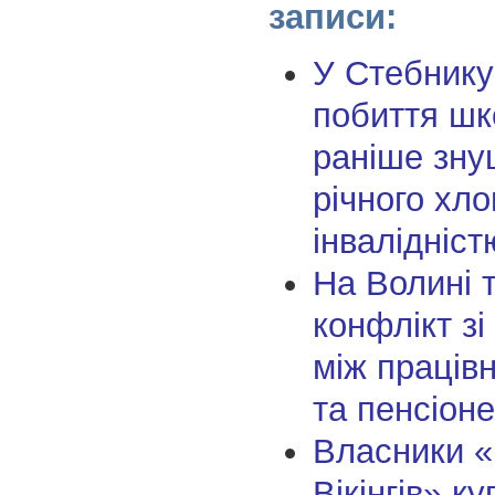
записи:
У Стебнику
побиття шк
раніше зну
річного хло
інвалідніст
На Волині 
конфлікт зі
між праців
та пенсіон
Власники «
Вікінгів» к