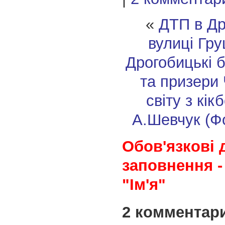
«
ДТП в Др
вулиці Гр
Дрогобицькі б
та призери
світу з кі
А.Шевчук (Фо
Обов'язкові 
заповнення -
"Ім'я"
2 комментар