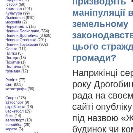
призводять
Історія
(69)
Кримінал
(291)
маніпуляції 
Культура
(99)
Львівщина
(910)
земельному
московія
(2)
Нерухомість
(15)
Новини Борислава
(554)
законодавстві
Новини Дрогобича
(3 620)
Новини Стебника
(291)
цього страж
Новини Трускавця
(902)
Освіта
(111)
Плітки
(5)
громади?
Погода
(15)
Позитив
(1)
Політика
(40)
Наприкінці се
громада
(17)
Релігія
(77)
року Дрогобиц
Світ
(809)
катастрофи
(36)
рада на своє
Спорт
(275)
автоспорт
(9)
сайті опублік
акробатика
(18)
баскетбол
(29)
під назвою «
бокс
(14)
велоспорт
(10)
волейбол
(28)
будинок чи ко
карате
(6)