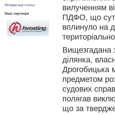
вилученням ві
Интересные статьи
Наші партнери
ПДФО, що сут
вплинуло на 
територіально
Вищезгадана 
ділянка, влас
Дрогобицька м
предметом роз
судових справ
полягав виклю
що за твердж