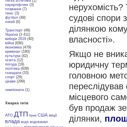
легка атлетика
(1)
нерухомість?
пауерліфтинг
(3)
плавання
(7)
теніс
(3)
судові спори з
футбол
(49)
хокей
(6)
ділянкою ком
Транспорт
(49)
Україна
(3 411)
власності».
вибори 2019
(40)
війна
(696)
економіка
(479)
Якщо не вника
кримінал
(180)
культура
(42)
освіта
(12)
юридичну терм
погода
(19)
політика
(609)
головною мето
скандали
(33)
спорт
(29)
цікаве
(299)
переслідував 
чемпіонати
(1)
місцевого са
Хмарка тегів
був продаж з
ДТП
АТО
США
акції
ділянки,
площ
Крим
влада
водоканал
вода
відключення