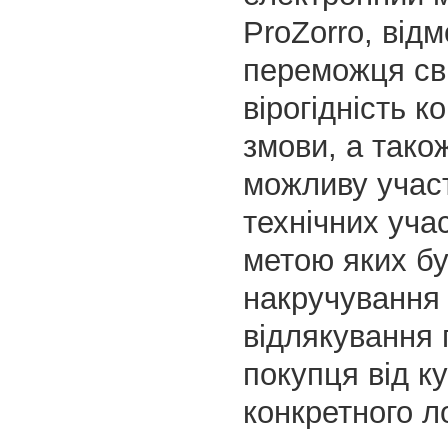
ProZorro, від
переможця св
вірогідність к
змови, а тако
можливу участ
технічних учас
метою яких б
накручування 
відлякування 
покупця від ку
конкретного ло