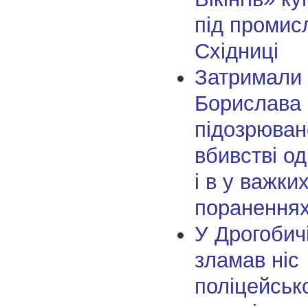
під промисл
Східниці
Затримали
Борислава
підозрюван
вбивстві од
і в у важки
пораненнях
У Дрогобичі
зламав ніс
поліцейськ