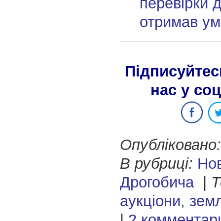
перевірки д
отримав ум
Підписуйтес
нас у со
Опубліковано:
В рубриці:
Но
Дрогобича
|
Т
аукціони
,
зем
|
2 комментар