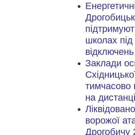
Енергетичн
Дрогобицькі
підтримуют
школах під
відключень
Заклади ос
Східницько
тимчасово 
на дистанц
Ліквідовано
ворожої ат
Дрогобичу 