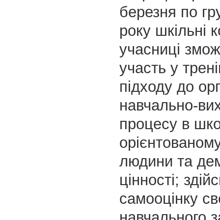
березня по гр
року шкільні 
учасниці змож
участь у трен
підходу до орг
навчально-ви
процесу в шко
орієнтованому
людини та де
цінності; здій
самооцінку св
навчального 