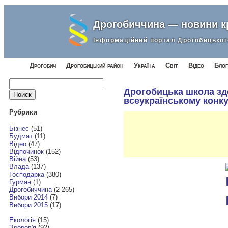
Дрогобиччина — новини 
Інформаційний портал Дрогобицьког
Дрогобич
Дрогобицький район
Україна
Світ
Відео
Блог
Найти:
Дрогобицька школа зд
всеукраїнському конку
Рубрики
Бізнес
(51)
Будмат
(11)
Відео
(47)
Відпочинок
(152)
Війна
(53)
Влада
(137)
Господарка
(380)
Гурман
(1)
Дрогобиччина
(2 265)
Вибори 2014
(7)
Вибори 2015
(17)
Екологія
(15)
Здоров'я
(92)