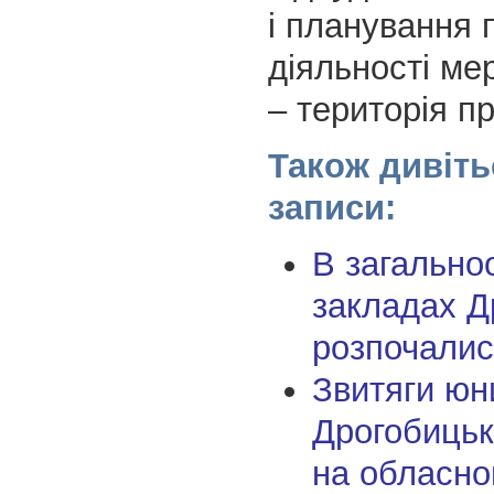
і планування 
діяльності ме
– територія п
Також дивіть
записи:
В загальноо
закладах Д
розпочалис
Звитяги юн
Дрогобицьк
на обласно