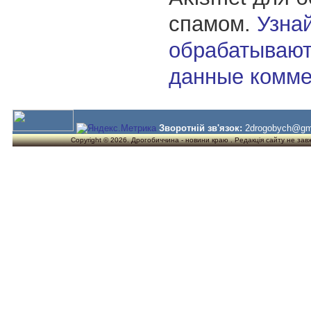
спамом.
Узнай
обрабатывают
данные комме
Зворотній зв'язок:
2drogobych@gm
Copyright © 2026. Дрогобиччина - новини краю . Редакція сайту не завжд