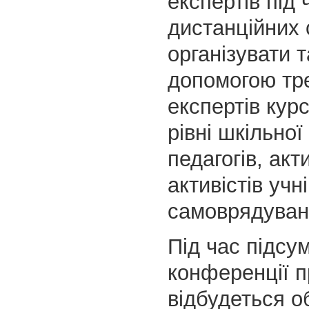
експертів під 
дистанційних 
організувати 
допомогою тре
експертів кур
рівні шкільно
педагогів, акт
активістів учн
самоврядуван
Під час підсу
конференції п
відбудеться о