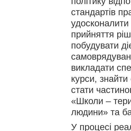
політику відпо
стандартів пр
удосконалити
прийняття ріш
побудувати ді
самоврядуван
викладати спе
курси, знайти
стати частин
«Школи – тери
людини» та ба
У процесі реал