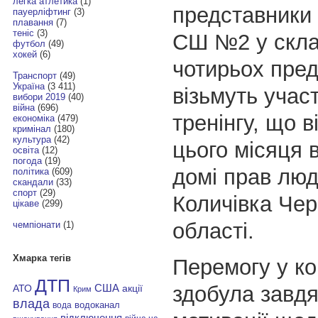
легка атлетика
(1)
представники
пауерліфтинг
(3)
плавання
(7)
теніс
(3)
СШ №2 у скла
футбол
(49)
хокей
(6)
чотирьох пред
Транспорт
(49)
Україна
(3 411)
візьмуть учас
вибори 2019
(40)
війна
(696)
тренінгу, що 
економіка
(479)
кримінал
(180)
культура
(42)
цього місяця 
освіта
(12)
погода
(19)
домі прав люд
політика
(609)
скандали
(33)
спорт
(29)
Количівка Черн
цікаве
(299)
області.
чемпіонати
(1)
Хмарка тегів
Перемогу у ко
ДТП
здобула завдя
АТО
США
акції
Крим
влада
водоканал
вода
відключення