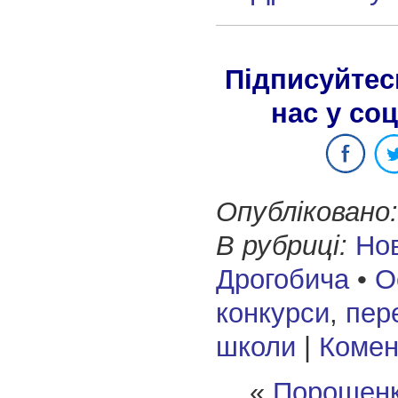
Підписуйтес
нас у со
Опубліковано:
В рубриці:
Но
Дрогобича
•
О
конкурси
,
пер
школи
|
Комент
«
Порошенк