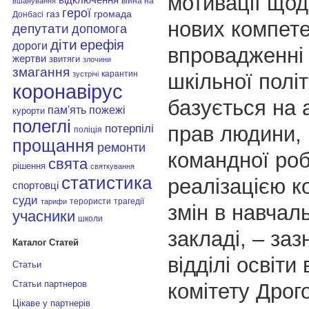
мотивації що
війна на
вшанування
герої
газ
громада
Донбасі
нових компете
депутати
допомога
діти
ерефія
дороги
впровадженні 
жертви
звитяги
злочини
змагання
карантин
шкільної
політ
зустрічі
коронавірус
базується на 
пам'ять
пожежі
курорти
полеглі
прав людини, 
потерпілі
поліція
прощання
ремонти
командної ро
свята
рішення
святкування
статистика
реалізацією к
спортовці
суди
терористи
трагедії
тарифи
змін в навчал
учасники
школи
закладі, – заз
Каталог Статей
відділі освіти
Статьи
Статьи партнеров
комітету Дрог
Цікаве у партнерів