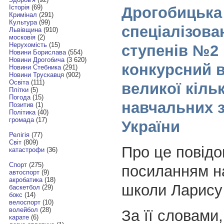
Історія
(69)
Дрогобицька
Кримінал
(291)
Культура
(99)
спеціалізован
Львівщина
(910)
московія
(2)
Нерухомість
(15)
ступенів №2
Новини Борислава
(554)
Новини Дрогобича
(3 620)
конкурсний в
Новини Стебника
(291)
Новини Трускавця
(902)
Освіта
(111)
великої кільк
Плітки
(5)
Погода
(15)
навчальних з
Позитив
(1)
Політика
(40)
громада
(17)
України
Релігія
(77)
Світ
(809)
Про це повід
катастрофи
(36)
Спорт
(275)
посиланням н
автоспорт
(9)
акробатика
(18)
школи Ларису
баскетбол
(29)
бокс
(14)
велоспорт
(10)
волейбол
(28)
За її словами,
карате
(6)