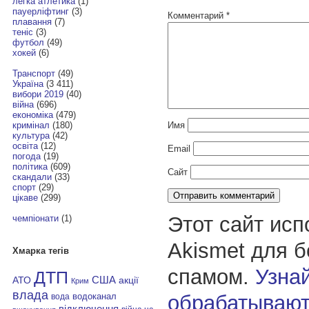
легка атлетика
(1)
пауерліфтинг
(3)
Комментарий
*
плавання
(7)
теніс
(3)
футбол
(49)
хокей
(6)
Транспорт
(49)
Україна
(3 411)
вибори 2019
(40)
війна
(696)
економіка
(479)
Имя
кримінал
(180)
культура
(42)
освіта
(12)
Email
погода
(19)
політика
(609)
Сайт
скандали
(33)
спорт
(29)
цікаве
(299)
Этот сайт исп
чемпіонати
(1)
Akismet для 
Хмарка тегів
спамом.
Узнай
ДТП
АТО
США
акції
Крим
влада
обрабатывают
водоканал
вода
відключення