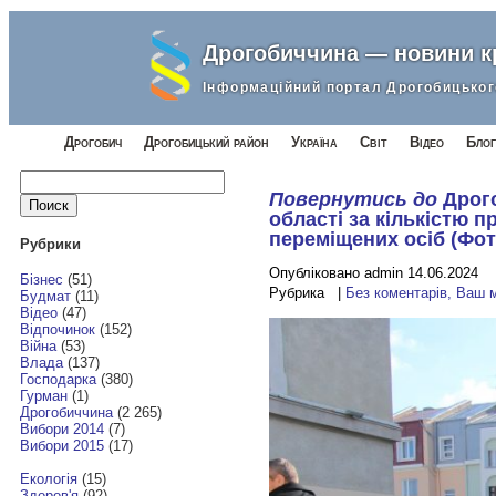
Дрогобиччина — новини 
Інформаційний портал Дрогобицьког
Дрогобич
Дрогобицький район
Україна
Світ
Відео
Блог
Найти:
Повернутись до
Дрого
області за кількістю 
переміщених осіб (Фот
Рубрики
Опубліковано admin 14.06.2024
Бізнес
(51)
Рубрика |
Без коментарів, Ваш 
Будмат
(11)
Відео
(47)
Відпочинок
(152)
Війна
(53)
Влада
(137)
Господарка
(380)
Гурман
(1)
Дрогобиччина
(2 265)
Вибори 2014
(7)
Вибори 2015
(17)
Екологія
(15)
Здоров'я
(92)