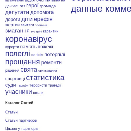
війна на
вшанування
герої
данные комме
газ
громада
Донбасі
депутати
допомога
діти
ерефія
дороги
жертви
звитяги
злочини
змагання
карантин
зустрічі
коронавірус
пам'ять
пожежі
курорти
полеглі
потерпілі
поліція
прощання
ремонти
свята
рішення
святкування
статистика
спортовці
суди
терористи
трагедії
тарифи
учасники
школи
Каталог Статей
Статьи
Статьи партнеров
Цікаве у партнерів