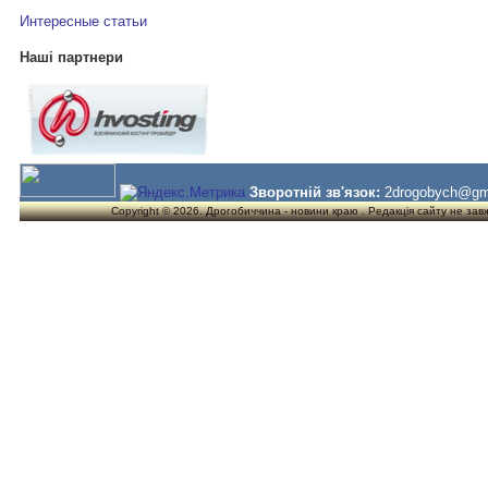
Интересные статьи
Наші партнери
Зворотній зв'язок:
2drogobych@gm
Copyright © 2026. Дрогобиччина - новини краю . Редакція сайту не завжд