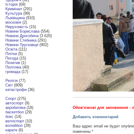
Історія
(69)
Кримінал
(291)
Культура
(99)
Львівщина
(910)
московія
(2)
Нерухомість
(15)
Новини Борислава
(554)
Новини Дрогобича
(3 620)
Новини Стебника
(291)
Новини Трускавця
(902)
Освіта
(111)
Плітки
(5)
Погода
(15)
Позитив
(1)
Політика
(40)
громада
(17)
Релігія
(77)
Світ
(809)
катастрофи
(36)
Спорт
(275)
автоспорт
(9)
Обов'язкові для заповнення - л
акробатика
(18)
баскетбол
(29)
бокс
(14)
Добавить комментарий
велоспорт
(10)
волейбол
(28)
Ваш адрес email не будет опубли
карате
(6)
помечены
*