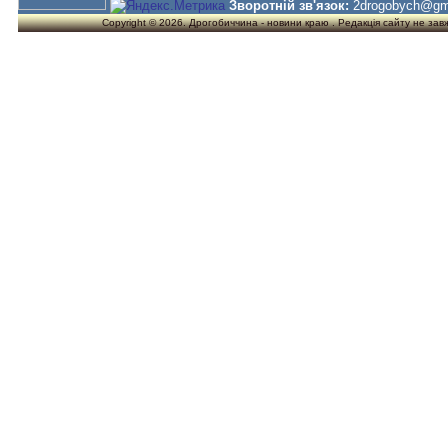
Зворотній зв'язок:
2drogobych@gm
Copyright © 2026. Дрогобиччина - новини краю . Редакція сайту не завжд