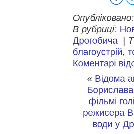
Опубліковано:
В рубриці:
Но
Дрогобича
|
Т
благоустрій
,
т
Коментарі від
«
Відома а
Борислава
фільмі гол
режисера
В
води у Др