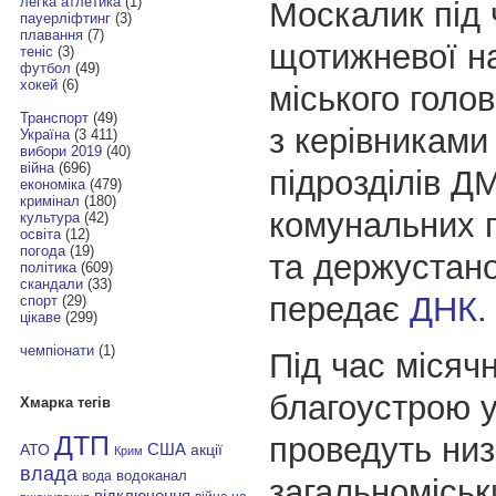
легка атлетика
(1)
Москалик під 
пауерліфтинг
(3)
плавання
(7)
щотижневої н
теніс
(3)
футбол
(49)
хокей
(6)
міського голо
Транспорт
(49)
з керівниками
Україна
(3 411)
вибори 2019
(40)
війна
(696)
підрозділів Д
економіка
(479)
кримінал
(180)
комунальних 
культура
(42)
освіта
(12)
погода
(19)
та держустано
політика
(609)
скандали
(33)
передає
ДНК
.
спорт
(29)
цікаве
(299)
чемпіонати
(1)
Під час місяч
благоустрою у
Хмарка тегів
проведуть низ
ДТП
АТО
США
акції
Крим
влада
водоканал
вода
загальноміськ
відключення