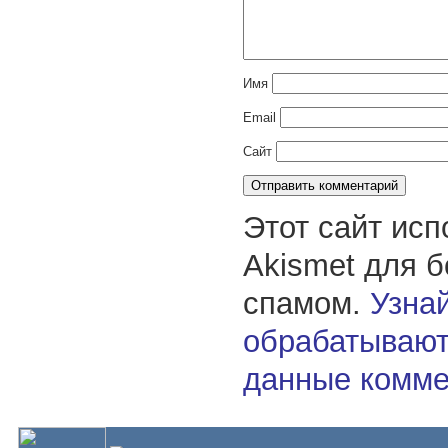
Имя
Email
Сайт
Этот сайт исп
Akismet для 
спамом.
Узнай
обрабатывают
данные комме