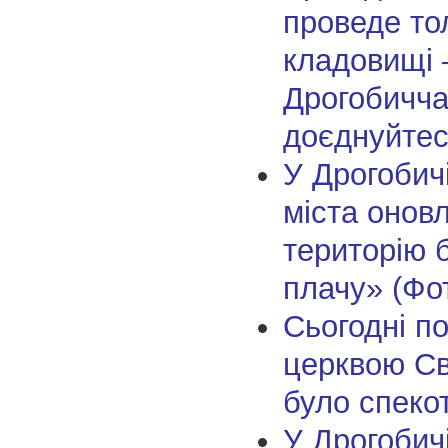
проведе то
кладовищі
Дрогобичч
доєднуйте
У Дрогобичі
міста онов
територію б
плачу» (Фо
Сьогодні по
церквою С
було спеко
У Дрогобичі