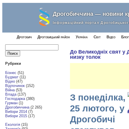
Дрогобиччина — новини 
Інформаційний портал Дрогобицьког
Дрогобич
Дрогобицький район
Україна
Світ
Відео
Блог
Найти:
До Великодніх свят у 
низку толок
Рубрики
Бізнес
(51)
Будмат
(11)
Відео
(47)
Відпочинок
(152)
Війна
(53)
Влада
(137)
З понеділка,
Господарка
(380)
Гурман
(1)
25 лютого, у
Дрогобиччина
(2 265)
Вибори 2014
(7)
Вибори 2015
(17)
Дрогобичі
Екологія
(15)
Здоров'я
(92)