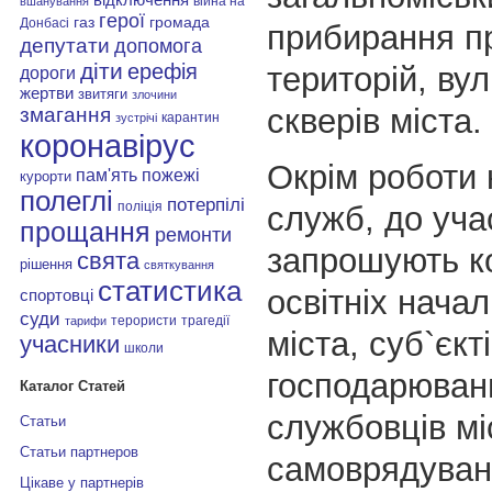
війна на
вшанування
герої
газ
громада
Донбасі
прибирання п
депутати
допомога
діти
ерефія
територій, вул
дороги
жертви
звитяги
злочини
скверів міста.
змагання
карантин
зустрічі
коронавірус
Окрім роботи
пам'ять
пожежі
курорти
полеглі
потерпілі
поліція
служб, до уча
прощання
ремонти
запрошують к
свята
рішення
святкування
статистика
освітніх нача
спортовці
суди
терористи
трагедії
тарифи
міста, суб`єкт
учасники
школи
господарюван
Каталог Статей
службовців мі
Статьи
Статьи партнеров
самоврядуван
Цікаве у партнерів