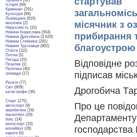
стартував
Історія
(69)
Кримінал
(291)
загальноміс
Культура
(99)
Львівщина
(910)
місячник з о
московія
(2)
Нерухомість
(15)
Новини Борислава
(554)
прибирання 
Новини Дрогобича
(3 620)
Новини Стебника
(291)
благоустрою 
Новини Трускавця
(902)
Освіта
(111)
Плітки
(5)
Погода
(15)
Відповідне р
Позитив
(1)
Політика
(40)
підписав місь
громада
(17)
Релігія
(77)
Світ
(809)
Дрогобича Та
катастрофи
(36)
Спорт
(275)
Про це повідо
автоспорт
(9)
акробатика
(18)
баскетбол
(29)
Департаменту 
бокс
(14)
велоспорт
(10)
господарства
волейбол
(28)
карате
(6)