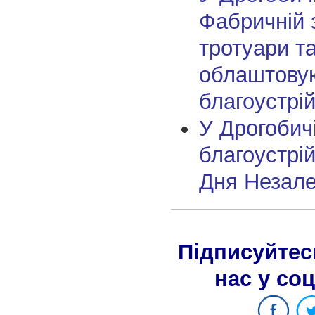
Фабричній 
тротуари т
облаштову
благоустрі
У Дрогобич
благоустрі
Дня Незале
Підписуйтес
нас у со