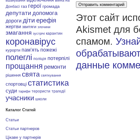
війна на
вшанування
герої
газ
громада
Донбасі
депутати
допомога
Этот сайт исп
діти
ерефія
дороги
Akismet для 
жертви
звитяги
злочини
змагання
карантин
зустрічі
спамом.
Узнай
коронавірус
пам'ять
пожежі
обрабатывают
курорти
полеглі
потерпілі
поліція
данные комме
прощання
ремонти
свята
рішення
святкування
статистика
спортовці
суди
терористи
трагедії
тарифи
учасники
школи
Каталог Статей
Статьи
Статьи партнеров
Цікаве у партнерів