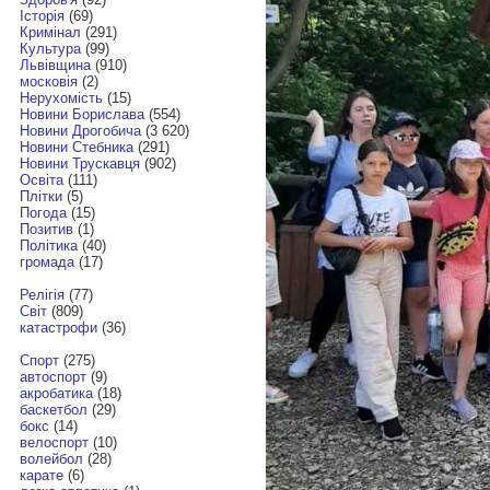
Історія
(69)
Кримінал
(291)
Культура
(99)
Львівщина
(910)
московія
(2)
Нерухомість
(15)
Новини Борислава
(554)
Новини Дрогобича
(3 620)
Новини Стебника
(291)
Новини Трускавця
(902)
Освіта
(111)
Плітки
(5)
Погода
(15)
Позитив
(1)
Політика
(40)
громада
(17)
Релігія
(77)
Світ
(809)
катастрофи
(36)
Спорт
(275)
автоспорт
(9)
акробатика
(18)
баскетбол
(29)
бокс
(14)
велоспорт
(10)
волейбол
(28)
карате
(6)