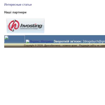
Интересные статьи
Наші партнери
Зворотній зв'язок:
2drogobych@gm
Copyright © 2026. Дрогобиччина - новини краю . Редакція сайту не завжд