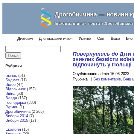
Дрогобиччина — новини 
Інформаційний портал Дрогобицьког
Дрогобич
Дрогобицький район
Україна
Світ
Відео
Блог
Найти:
Повернутись до
Діти 
зниклих безвісти воїні
відпочинуть у Польщі
Рубрики
Опубліковано admin 16.06.2023
Бізнес
(51)
Рубрика |
Без коментарів, Ваш 
Будмат
(11)
Відео
(47)
Відпочинок
(152)
Війна
(53)
Влада
(137)
Господарка
(380)
Гурман
(1)
Дрогобиччина
(2 265)
Вибори 2014
(7)
Вибори 2015
(17)
Екологія
(15)
Здоров'я
(92)