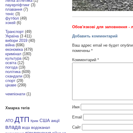
легка атлетика
(1)
пауерліфтинг
(3)
плавання
(7)
теніс
(3)
футбол
(49)
хокей
(6)
Обов'язкові для заповнення - л
Транспорт
(49)
Добавить комментарий
Україна
(3 411)
вибори 2019
(40)
війна
(696)
Ваш адрес email не будет опубли
економіка
(479)
помечены
*
кримінал
(180)
культура
(42)
Комментарий
*
освіта
(12)
погода
(19)
політика
(609)
скандали
(33)
спорт
(29)
цікаве
(299)
чемпіонати
(1)
Имя
Хмарка тегів
Email
ДТП
АТО
США
акції
Крим
влада
Сайт
водоканал
вода
відключення