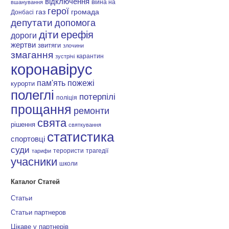
відключення
війна на
вшанування
герої
газ
громада
Донбасі
депутати
допомога
діти
ерефія
дороги
жертви
звитяги
злочини
змагання
карантин
зустрічі
коронавірус
пам'ять
пожежі
курорти
полеглі
потерпілі
поліція
прощання
ремонти
свята
рішення
святкування
статистика
спортовці
суди
терористи
трагедії
тарифи
учасники
школи
Каталог Статей
Статьи
Статьи партнеров
Цікаве у партнерів