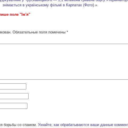
знімається в українському фільмі в Карпатах (Фото)
»
лише поле "Ім'я"
икован.
Обязательные поля помечены
*
ля борьбы со спамом.
Узнайте, как обрабатываются ваши данные коммен