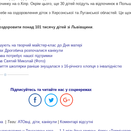
инку на о.Кіпр. Окрім цього, ще 30 дітей поїдуть на відпочинок в Польщ
ебе на оздоровлення діток з Херсонської та Луганської областей. Це щ
.
оздоровити понад 101 тисячу дітей зі Львівщини
.
шують на творчий майстер-клас до Дня матері
дах Дрогобича розпочалися канікули
ва потребує нашої підтримки
тав Святий Миколай (Фото)
иття школярки раніше знущалася з 16-річного хлопця з інвалідністю
Підписуйтесь та читайте нас у соцмережах
на
|
Теги:
АТОвці
,
діти
,
канікули
|
Коментарі відсутні
уджуватиме у Трускавецького — 1,1 мільйона гривень боргу
«Термінатор