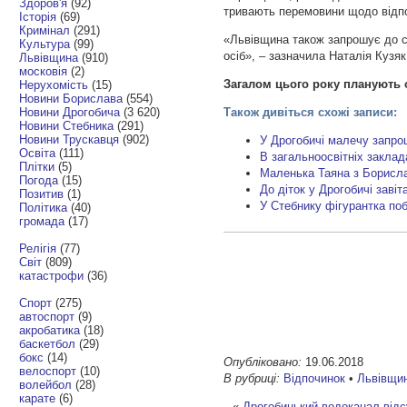
Здоров'я
(92)
тривають перемовини щодо відпоч
Історія
(69)
Кримінал
(291)
«Львівщина також запрошує до с
Культура
(99)
осіб», – зазначила Наталія Кузяк
Львівщина
(910)
московія
(2)
Загалом цього року планують 
Нерухомість
(15)
Новини Борислава
(554)
Новини Дрогобича
(3 620)
Також дивіться схожі записи:
Новини Стебника
(291)
Новини Трускавця
(902)
У Дрогобичі малечу запро
Освіта
(111)
В загальноосвітніх закла
Плітки
(5)
Маленька Таяна з Борисла
Погода
(15)
До діток у Дрогобичі заві
Позитив
(1)
У Стебнику фігурантка поб
Політика
(40)
громада
(17)
Релігія
(77)
Світ
(809)
катастрофи
(36)
Спорт
(275)
автоспорт
(9)
акробатика
(18)
баскетбол
(29)
бокс
(14)
Опубліковано:
19.06.2018
велоспорт
(10)
В рубриці:
Відпочинок
•
Львівщи
волейбол
(28)
карате
(6)
«
Дрогобицький водоканал відс