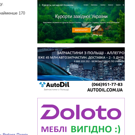
у.
онайменше 170
» Роберт Патрік