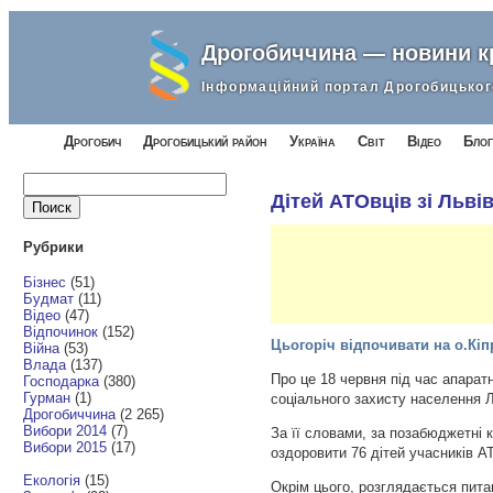
Дрогобиччина — новини 
Інформаційний портал Дрогобицьког
Дрогобич
Дрогобицький район
Україна
Світ
Відео
Блог
Найти:
Дітей АТОвців зі Льві
Рубрики
Бізнес
(51)
Будмат
(11)
Відео
(47)
Відпочинок
(152)
Цьогоріч відпочивати на о.Кіп
Війна
(53)
Влада
(137)
Про це 18 червня під час апара
Господарка
(380)
Гурман
(1)
соціального захисту населення 
Дрогобиччина
(2 265)
Вибори 2014
(7)
За її словами, за позабюджетні 
Вибори 2015
(17)
оздоровити 76 дітей учасників А
Екологія
(15)
Окрім цього, розглядається пита