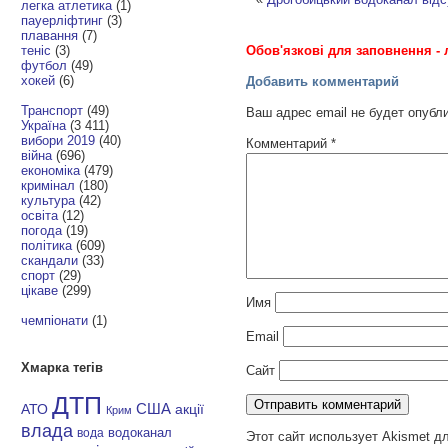
легка атлетика
(1)
пауерліфтинг
(3)
плавання
(7)
Обов'язкові для заповнення - 
теніс
(3)
футбол
(49)
хокей
(6)
Добавить комментарий
Транспорт
(49)
Ваш адрес email не будет опубл
Україна
(3 411)
вибори 2019
(40)
Комментарий
*
війна
(696)
економіка
(479)
кримінал
(180)
культура
(42)
освіта
(12)
погода
(19)
політика
(609)
скандали
(33)
спорт
(29)
цікаве
(299)
Имя
чемпіонати
(1)
Email
Хмарка тегів
Сайт
ДТП
АТО
США
акції
Крим
влада
водоканал
вода
Этот сайт использует Akismet д