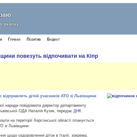
краю
о району
и
Гурман
Позитив
Будмат
вщини повезуть відпочивати на Кіпр
р відправлять дітей учасників АТО зі Львівщини
тної наради повідомила директор департаменту
Львівської ОДА Наталія Кузяк, передає
ДНК
.
кошти на території Херсонської області планується
ТО зі Львівщини.
ння щодо оздоровлення діток в Італії, зокрема,