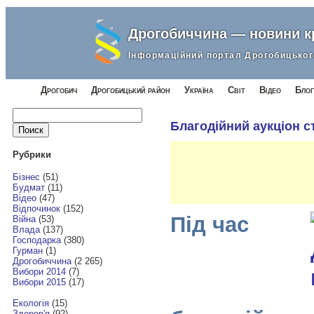
Дрогобиччина — новини 
Інформаційний портал Дрогобицьког
Дрогобич
Дрогобицький район
Україна
Світ
Відео
Блог
Найти:
Благодійний аукціон ст
Рубрики
Бізнес
(51)
Будмат
(11)
Відео
(47)
Відпочинок
(152)
Під час
Війна
(53)
Влада
(137)
Господарка
(380)
Гурман
(1)
Дрогобиччина
(2 265)
Вибори 2014
(7)
Вибори 2015
(17)
Екологія
(15)
Здоров'я
(92)