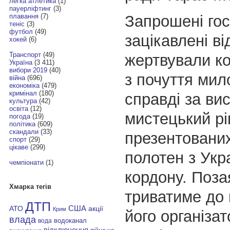
легка атлетика
(1)
пауерліфтинг
(3)
Запрошені гос
плавання
(7)
теніс
(3)
футбол
(49)
зацікавлені ві
хокей
(6)
Транспорт
(49)
жертвували к
Україна
(3 411)
вибори 2019
(40)
з почуття мил
війна
(696)
економіка
(479)
кримінал
(180)
справді за ви
культура
(42)
освіта
(12)
мистецький рі
погода
(19)
політика
(609)
скандали
(33)
презентовани
спорт
(29)
цікаве
(299)
полотен з Укра
чемпіонати
(1)
кордону. Поза
Хмарка тегів
триватиме до 
ДТП
АТО
США
акції
Крим
його організа
влада
водоканал
вода
відключення