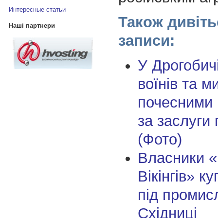
Интересные статьи
Також дивіть
Наші партнери
записи:
У Дрогобич
воїнів та м
почесними 
за заслуги
(Фото)
Власники «
Вікінгів» к
під промисл
Східниці