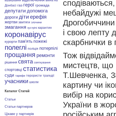
сподіваються
війна на
вшанування
герої
газ
громада
Донбасі
депутати
небайдужі ме
допомога
діти
ерефія
дороги
Дрогобиччини
жертви
звитяги
злочини
змагання
карантин
зустрічі
і свою лепту 
коронавірус
скарбнички в 
пам'ять
пожежі
курорти
полеглі
потерпілі
поліція
Тож відвідай
прощання
ремонти
свята
рішення
мистецтв, що 
святкування
статистика
спортовці
Т.Шевченка, 3
суди
терористи
трагедії
тарифи
учасники
школи
картину чи іко
Каталог Статей
вибір на кори
Статьи
України в жорс
Статьи партнеров
російським аг
Цікаве у партнерів