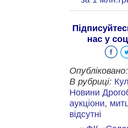
Підписуйтес
нас у со
Опубліковано:
В рубриці:
Кул
Новини Дрого
аукціони
,
митц
відсутні