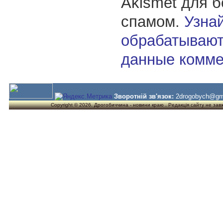
Akismet для 
спамом.
Узнай
обрабатывают
данные комме
Зворотній зв'язок:
2drogobych@gm
Copyright © 2026. Дрогобиччина - новини краю . Редакція сайту не завжд