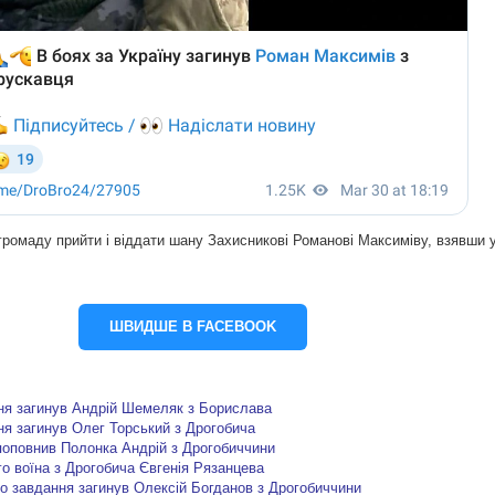
ромаду прийти і віддати шану Захисникові Романові Максиміву, взявши 
ШВИДШЕ В FACEBOOK
ня загинув Андрій Шемеляк з Борислава
я загинув Олег Торський з Дрогобича
поповнив Полонка Андрій з Дрогобиччини
о воїна з Дрогобича Євгенія Рязанцева
го завдання загинув Олексій Богданов з Дрогобиччини