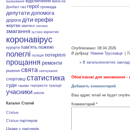
відключення
війна на
вшанування
герої
газ
громада
Донбасі
депутати
допомога
діти
ерефія
дороги
жертви
звитяги
злочини
змагання
карантин
зустрічі
коронавірус
пам'ять
пожежі
курорти
Опубліковано:
08.04.2026
полеглі
В рубриці:
Новини Трускавця
|
Т
потерпілі
поліція
прощання
«
В загальноосвітніх заклад
ремонти
свята
рішення
святкування
статистика
Обов'язкові для заповнення - 
спортовці
суди
терористи
трагедії
Добавить комментарий
тарифи
учасники
школи
Ваш адрес email не будет опубл
Каталог Статей
Комментарий
*
Статьи
Статьи партнеров
Цікаве у партнерів