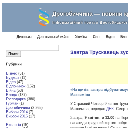
Дрогобиччина — новини 
Інформаційний портал Дрогобицьког
Дрогобич
Дрогобицький район
Україна
Світ
Відео
Блог
Найти:
Завтра Трускавець зу
Рубрики
Бізнес
(51)
Будмат
(11)
Відео
(47)
Відпочинок
(152)
«На щиті»: завтра відбуватиму
Війна
(53)
Влада
(137)
Максиміва
Господарка
(380)
Гурман
(1)
У Страсний Четвер 9 квітня Тру
Дрогобиччина
(2 265)
Максиміва, передає
ДНК
. Смерт
Вибори 2014
(7)
Вибори 2015
(17)
Завтра,
9 квітня, о 13.00
на Пере
панахиди траурний кортеж поїде 
Екологія
(15)
пророка Іллі на вулиці Стуса, д