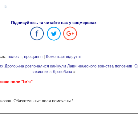
Підписуйтесь та читайте нас у соцмережах
еги:
полеглі
,
прощання
|
Коментарі відсутні
ах Дрогобича розпочалися канікули
Лави небесного воїнства поповнив Ю
захисник з Дрогобича
»
лише поле "Ім'я"
икован.
Обязательные поля помечены
*