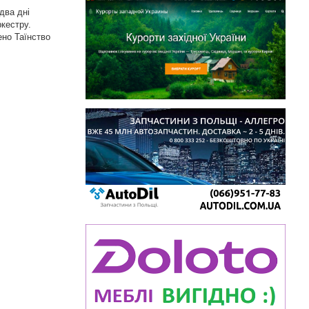
два дні
ркестру.
ено Таїнство