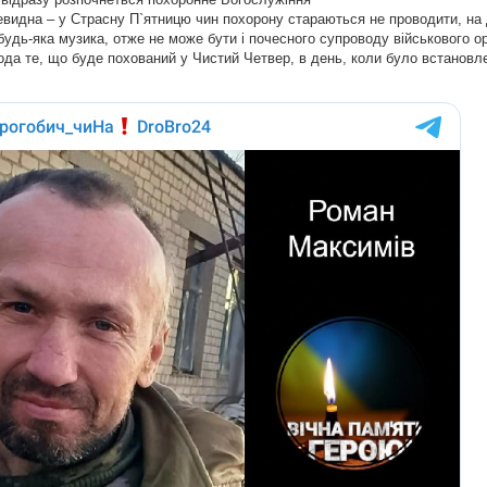
евидна – у Страсну П`ятницю чин похорону стараються не проводити, на 
удь-яка музика, отже не може бути і почесного супроводу військового о
ода те, що буде похований у Чистий Четвер, в день, коли було встановл