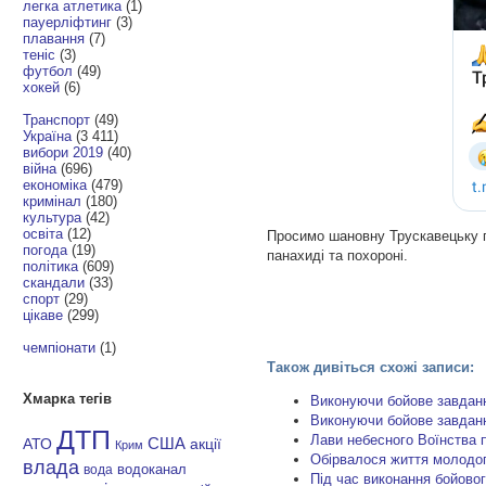
легка атлетика
(1)
пауерліфтинг
(3)
плавання
(7)
теніс
(3)
футбол
(49)
хокей
(6)
Транспорт
(49)
Україна
(3 411)
вибори 2019
(40)
війна
(696)
економіка
(479)
кримінал
(180)
культура
(42)
освіта
(12)
Просимо шановну Трускавецьку г
погода
(19)
панахиді та похороні.
політика
(609)
скандали
(33)
спорт
(29)
цікаве
(299)
чемпіонати
(1)
Також дивіться схожі записи:
Хмарка тегів
Виконуючи бойове завдан
Виконуючи бойове завданн
ДТП
Лави небесного Воїнства 
АТО
США
акції
Крим
Обірвалося життя молодог
влада
водоканал
вода
Під час виконання бойово