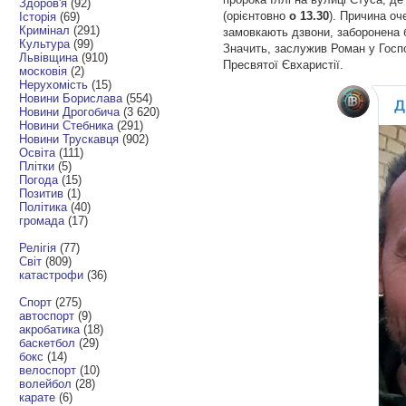
Здоров'я
(92)
(орієнтовно
о 13.30
). Причина оч
Історія
(69)
Кримінал
(291)
замовкають дзвони, заборонена б
Культура
(99)
Значить, заслужив Роман у Госп
Львівщина
(910)
Пресвятої Євхаристії.
московія
(2)
Нерухомість
(15)
Новини Борислава
(554)
Новини Дрогобича
(3 620)
Новини Стебника
(291)
Новини Трускавця
(902)
Освіта
(111)
Плітки
(5)
Погода
(15)
Позитив
(1)
Політика
(40)
громада
(17)
Релігія
(77)
Світ
(809)
катастрофи
(36)
Спорт
(275)
автоспорт
(9)
акробатика
(18)
баскетбол
(29)
бокс
(14)
велоспорт
(10)
волейбол
(28)
карате
(6)