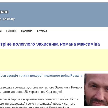
краю
о району
и
Гурман
Позитив
Будмат
стріне полеглого Захисника Романа Максиміва
ться зустріч тіла та похорон полеглого воїна Романа
скавецька громада зустріне полеглого Захисника Романа
ь настигла воїна 28 березня на Харківщині.
хресті Героїв зустрінемо тіло полеглого воїна. Після
до трускавецької греко-католицької церкви святого
е відразу розпочнеться похоронне Богослужіння