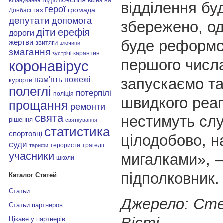
війна на
вшанування
відділення бу
герої
газ
громада
Донбасі
депутати
допомога
збережено, од
діти
ерефія
дороги
буде реформо
жертви
звитяги
злочини
змагання
карантин
зустрічі
першого числ
коронавірус
пам'ять
запускаємо та
пожежі
курорти
полеглі
потерпілі
поліція
швидкого реаг
прощання
ремонти
свята
нестимуть сл
рішення
святкування
статистика
спортовці
цілодобово, н
суди
терористи
трагедії
тарифи
учасники
мигалками», 
школи
підполковник.
Каталог Статей
Статьи
Джерело: Сте
Статьи партнеров
Вісті
Цікаве у партнерів