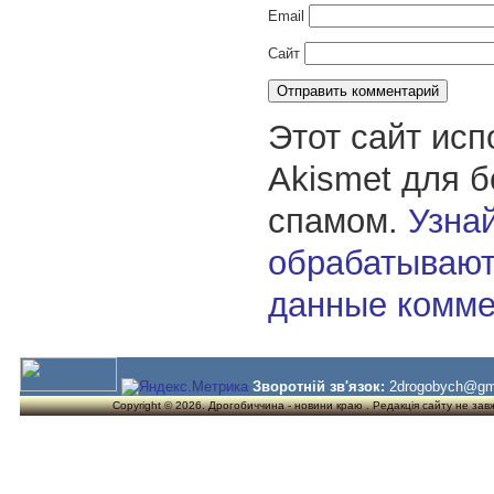
Email
Сайт
Этот сайт исп
Akismet для 
спамом.
Узнай
обрабатывают
данные комме
Зворотній зв'язок:
2drogobych@gm
Copyright © 2026. Дрогобиччина - новини краю . Редакція сайту не завжд