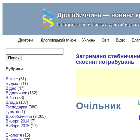
Дрогобиччина — новини 
Інформаційний портал Дрогобицьког
Дрогобич
Дрогобицький район
Україна
Світ
Відео
Блог
Найти:
Затримано стебничани
скоєнні пограбувань
Рубрики
Бізнес
(51)
Будмат
(11)
Відео
(47)
Відпочинок
(152)
Війна
(53)
Влада
(137)
Очільник
Господарка
(380)
Гурман
(1)
Дрогобиччина
(2 265)
Вибори 2014
(7)
Вибори 2015
(17)
Екологія
(15)
Здоров'я
(92)