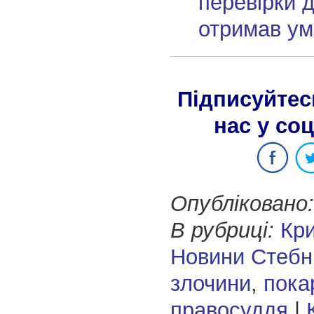
перевірки д
отримав ум
Підписуйтес
нас у со
Опубліковано:
В рубриці:
Кр
Новини Стебн
злочини
,
пока
правосуддя
|