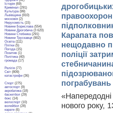
Історія
(69)
дрогобицьки
Кримінал
(291)
Культура
(99)
правоохорон
Львівщина
(910)
московія
(2)
Нерухомість
(15)
підполковни
Новини Борислава
(554)
Новини Дрогобича
(3 620)
Карапата по
Новини Стебника
(291)
Новини Трускавця
(902)
Освіта
(111)
нещодавно п
Плітки
(5)
Погода
(15)
поліції затр
Позитив
(1)
Політика
(40)
громада
(17)
стебничанин
Релігія
(77)
підозрюваног
Світ
(809)
катастрофи
(36)
пограбувань
Спорт
(275)
автоспорт
(9)
акробатика
(18)
«Напередодні 
баскетбол
(29)
бокс
(14)
велоспорт
(10)
нового року, 1
волейбол
(28)
карате
(6)