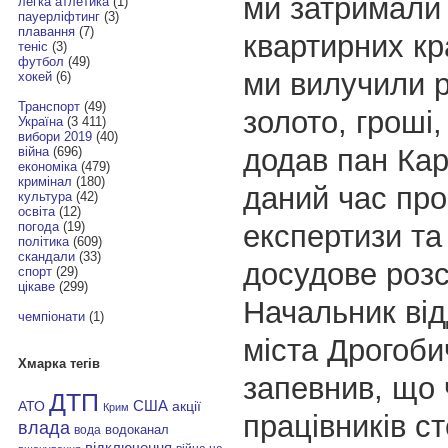
ми затримали 
легка атлетика
(1)
пауерліфтинг
(3)
плавання
(7)
квартирних кра
теніс
(3)
футбол
(49)
ми вилучили р
хокей
(6)
Транспорт
(49)
золото, гроші
Україна
(3 411)
вибори 2019
(40)
додав пан Кар
війна
(696)
економіка
(479)
кримінал
(180)
даний час пр
культура
(42)
освіта
(12)
експертизи та
погода
(19)
політика
(609)
скандали
(33)
досудове розс
спорт
(29)
цікаве
(299)
Начальник відд
чемпіонати
(1)
міста Дрогоби
Хмарка тегів
запевнив, що 
ДТП
АТО
США
акції
Крим
працівників с
влада
водоканал
вода
відключення