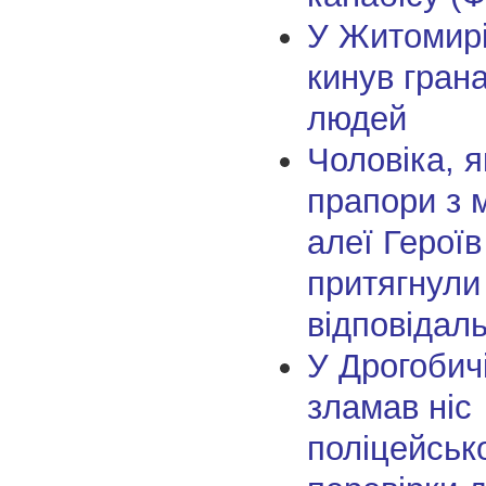
У Житомирі
кинув грана
людей
Чоловіка, я
прапори з 
алеї Героїв
притягнули
відповідаль
У Дрогобичі
зламав ніс
поліцейськ