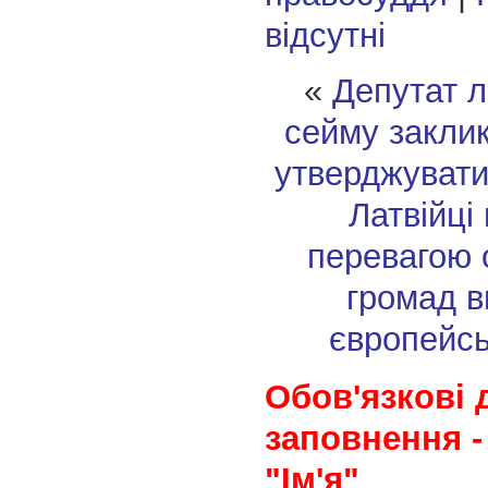
відсутні
«
Депутат л
сейму заклик
утверджувати
Латвійці
перевагою 
громад 
європейсь
Обов'язкові 
заповнення -
"Ім'я"