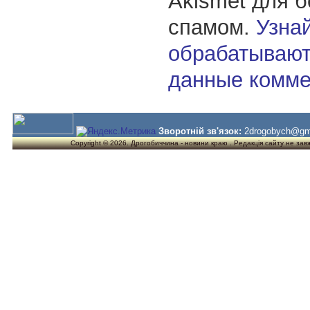
Akismet для 
спамом.
Узнай
обрабатывают
данные комме
Зворотній зв'язок:
2drogobych@gm
Copyright © 2026. Дрогобиччина - новини краю . Редакція сайту не завжд