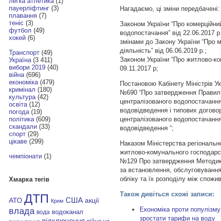
легка атлетика
(1)
пауерліфтинг
(3)
Нагадаємо, ці зміни передбачені:
плавання
(7)
теніс
(3)
Законом України “Про комерційний
футбол
(49)
водопостачання” від 22.06.2017 р.
хокей
(6)
змінами до Закону України “Про 
діяльність” від 06.06.2019 р.;
Транспорт
(49)
Законом України “Про житлово-ко
Україна
(3 411)
вибори 2019
(40)
09.11.2017 р;
війна
(696)
економіка
(479)
Постановою Кабінету Міністрів Ук
кримінал
(180)
№690 “Про затвердження Правил 
культура
(42)
централізованого водопостачання
освіта
(12)
водовідведення і типових договор
погода
(19)
централізованого водопостачання
політика
(609)
скандали
(33)
водовідведення “;
спорт
(29)
цікаве
(299)
Наказом Міністерства регіонально
житлово-комунального господарст
чемпіонати
(1)
№129 Про затвердження Методики
за встановлення, обслуговування 
обліку та їх розподілу між спож
Хмарка тегів
Також дивіться схожі записи:
ДТП
АТО
США
акції
Крим
Економіка проти популізму
влада
водоканал
вода
зростати тарифи на воду
відключення