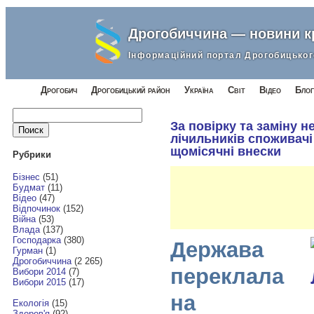
Дрогобиччина — новини 
Інформаційний портал Дрогобицьког
Дрогобич
Дрогобицький район
Україна
Світ
Відео
Блог
Найти:
За повірку та заміну 
лічильників споживач
щомісячні внески
Рубрики
Бізнес
(51)
Будмат
(11)
Відео
(47)
Відпочинок
(152)
Війна
(53)
Влада
(137)
Господарка
(380)
Держава
Гурман
(1)
Дрогобиччина
(2 265)
переклала
Вибори 2014
(7)
Вибори 2015
(17)
на
Екологія
(15)
Здоров'я
(92)