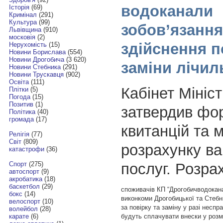
водоканали
Історія
(69)
Кримінал
(291)
Культура
(99)
зобов’язання
Львівщина
(910)
московія
(2)
здійснення п
Нерухомість
(15)
Новини Борислава
(554)
Новини Дрогобича
(3 620)
заміни лічил
Новини Стебника
(291)
Новини Трускавця
(902)
Освіта
(111)
Кабінет Мініст
Плітки
(5)
Погода
(15)
Позитив
(1)
затвердив фо
Політика
(40)
громада
(17)
квитанцій та 
Релігія
(77)
Світ
(809)
розрахунку ва
катастрофи
(36)
послуг. Розра
Спорт
(275)
автоспорт
(9)
акробатика
(18)
баскетбол
(29)
споживачів КП “Дрогобичводокана
бокс
(14)
виконкоми Дрогобицької та Стебн
велоспорт
(10)
за повірку та заміну у разі неспр
волейбол
(28)
будуть сплачувати внески у розмі
карате
(6)