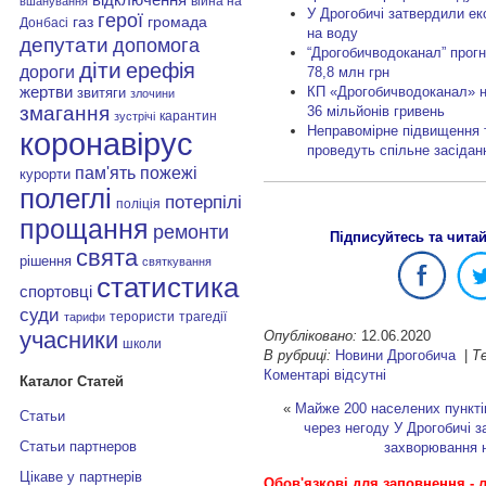
війна на
вшанування
У Дрогобичі затвердили ек
герої
газ
громада
Донбасі
на воду
депутати
допомога
“Дрогобичводоканал” прогн
діти
ерефія
дороги
78,8 млн грн
КП «Дрогобичводоканал» н
жертви
звитяги
злочини
змагання
36 мільйонів гривень
карантин
зустрічі
Неправомірне підвищення т
коронавірус
проведуть спільне засідан
пам'ять
пожежі
курорти
полеглі
потерпілі
поліція
прощання
ремонти
Підписуйтесь та чита
свята
рішення
святкування
статистика
спортовці
суди
терористи
трагедії
тарифи
учасники
Опубліковано:
12.06.2020
школи
В рубриці:
Новини Дрогобича
|
Те
Коментарі відсутні
Каталог Статей
«
Майже 200 населених пункті
Статьи
через негоду
У Дрогобичі з
Статьи партнеров
захворювання 
Цікаве у партнерів
Обов'язкові для заповнення - л