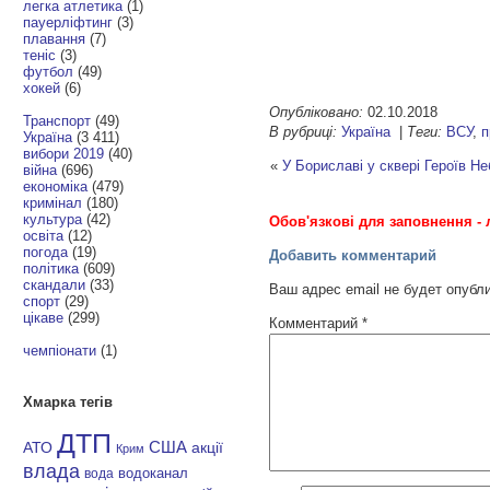
легка атлетика
(1)
пауерліфтинг
(3)
плавання
(7)
теніс
(3)
футбол
(49)
хокей
(6)
Опубліковано:
02.10.2018
Транспорт
(49)
В рубриці:
Україна
|
Теги:
ВСУ
,
п
Україна
(3 411)
вибори 2019
(40)
«
У Бориславі у сквері Героїв Н
війна
(696)
економіка
(479)
кримінал
(180)
культура
(42)
Обов'язкові для заповнення - 
освіта
(12)
погода
(19)
Добавить комментарий
політика
(609)
скандали
(33)
Ваш адрес email не будет опубл
спорт
(29)
цікаве
(299)
Комментарий
*
чемпіонати
(1)
Хмарка тегів
ДТП
АТО
США
акції
Крим
влада
водоканал
вода