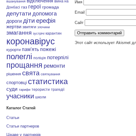
відключення
війна на
вшанування
Имя
герої
газ
громада
Донбасі
Email
депутати
допомога
діти
ерефія
дороги
Сайт
жертви
звитяги
злочини
змагання
карантин
зустрічі
коронавірус
Этот сайт использует Akismet д
пам'ять
пожежі
курорти
полеглі
потерпілі
поліція
прощання
ремонти
свята
рішення
святкування
статистика
спортовці
суди
терористи
трагедії
тарифи
учасники
школи
Каталог Статей
Статьи
Статьи партнеров
Цікаве у партнерів