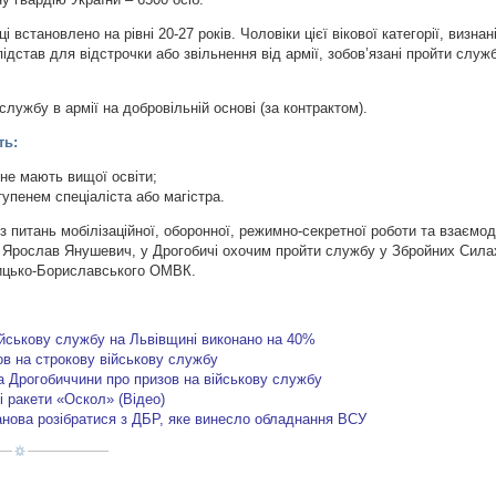
ці встановлено на рівні 20-27 років. Чоловіки цієї вікової категорії, визн
підстав для відстрочки або звільнення від армії, зобов’язані пройти служ
службу в армії на добровільній основі (за контрактом).
ть:
і не мають вищої освіти;
ступенем спеціаліста або магістра.
з питань мобілізаційної, оборонної, режимно-секретної роботи та взаємоді
Ярослав Янушевич, у Дрогобичі охочим пройти службу у Збройних Сила
бицько-Бориславського ОМВК.
ійськову службу на Львівщині виконано на 40%
ов на строкову військову службу
ра Дрогобиччини про призов на військову службу
 ракети «Оскол» (Відео)
нова розібратися з ДБР, яке винесло обладнання ВСУ