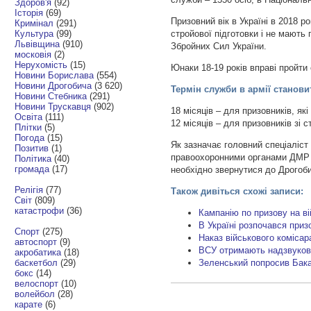
Здоров'я
(92)
Історія
(69)
Призовний вік в Україні в 2018 ро
Кримінал
(291)
Культура
(99)
стройової підготовки і не мають 
Львівщина
(910)
Збройних Сил України.
московія
(2)
Нерухомість
(15)
Юнаки 18-19 років вправі пройти 
Новини Борислава
(554)
Новини Дрогобича
(3 620)
Термін служби в армії станови
Новини Стебника
(291)
Новини Трускавця
(902)
18 місяців – для призовників, як
Освіта
(111)
12 місяців – для призовників зі 
Плітки
(5)
Погода
(15)
Як зазначає головний спеціаліст 
Позитив
(1)
правоохоронними органами ДМР 
Політика
(40)
громада
(17)
необхідно звернутися до Дрого
Релігія
(77)
Також дивіться схожі записи:
Світ
(809)
катастрофи
(36)
Кампанію по призову на в
В Україні розпочався приз
Спорт
(275)
Наказ військового коміса
автоспорт
(9)
ВСУ отримають надзвукові
акробатика
(18)
баскетбол
(29)
Зеленський попросив Бака
бокс
(14)
велоспорт
(10)
волейбол
(28)
карате
(6)