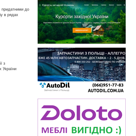
ані придатними до
бу в рядах
ї з
х України