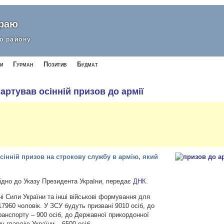
краю
о району
и
Гурман
Позитив
Будмат
тартував осінній призов до армії
осінній призов на строкову службу в армію, який
вiдно до Указу Президента України, передає
ДНК
.
і Сили України та інші військові формування для
960 чоловік. У ЗСУ будуть призвані 9010 осіб, до
анспорту – 900 осіб, до Державної прикордонної
у гвардію України – 6500 осіб.