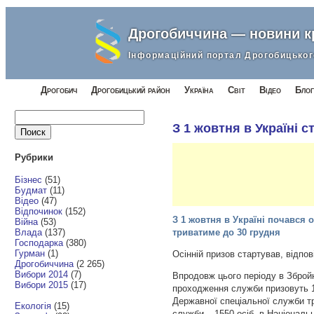
Дрогобиччина — новини 
Інформаційний портал Дрогобицьког
Дрогобич
Дрогобицький район
Україна
Світ
Відео
Блог
Найти:
З 1 жовтня в Україні с
Рубрики
Бізнес
(51)
Будмат
(11)
Відео
(47)
Відпочинок
(152)
З 1 жовтня в Україні почався 
Війна
(53)
Влада
(137)
триватиме до 30 грудня
Господарка
(380)
Гурман
(1)
Осінній призов стартував, вiдпо
Дрогобиччина
(2 265)
Вибори 2014
(7)
Впродовж цього періоду в Збройн
Вибори 2015
(17)
проходження служби призовуть 17
Державної спеціальної служби тр
Екологія
(15)
служби – 1550 осіб, в Національн