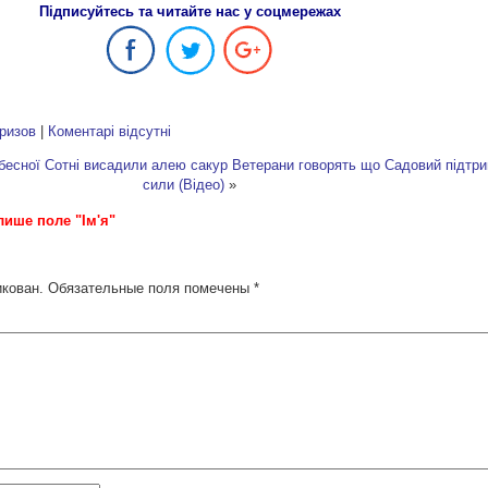
Підписуйтесь та читайте нас у соцмережах
ризов
|
Коментарі відсутні
ебесної Сотні висадили алею сакур
Ветерани говорять що Садовий підтри
сили (Відео)
»
лише поле "Ім'я"
икован.
Обязательные поля помечены
*