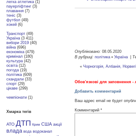
легка атлетика
(1)
пауерліфтинг
(3)
плавання
(7)
теніс
(3)
футбол
(49)
хокей
(6)
Транспорт
(49)
Україна
(3 411)
вибори 2019
(40)
війна
(696)
Опубліковано:
08.05.2020
економіка
(479)
кримінал
(180)
В рубриці:
політика
•
Україна
|
Т
культура
(42)
освіта
(12)
«
Чорногорія, Албанія, Норвег
погода
(19)
політика
(609)
скандали
(33)
Обов'язкові для заповнення - 
спорт
(29)
цікаве
(299)
Добавить комментарий
чемпіонати
(1)
Ваш адрес email не будет опубл
Комментарий
*
Хмарка тегів
ДТП
АТО
США
акції
Крим
влада
водоканал
вода