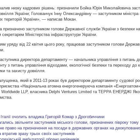
ухвалив низку кадрових рішень: призначили Бойка Юрія Миколайовича зас
довкілля України; Голованчук Інну Олександрівну — заступником міністра 
их територій України», — написав Мокан.
а призначено заступником голови Державної служби України з безпеки на
секретарем Міністерства інфраструктури України.
енням уряду від 22 квітня цього року, працював заступником голови Держав
ни.
заступника директора департаменту — начальника управління з питань д
енту з питань управління відходами, екологічної безпеки та переходу до 
ики та захисту довкілля.
алущенка, який в 2011-13 роках був директором департаменту судової ро
приємства «Національна атомна енергогенеруюча компанія «Енергоатом»
Worldwide LLP, власника Delphi Ventures Limited та ТЕРРА ЕНЕРДЖІ Як
ємства.
Італії очолить владика Григорій Комар з Дрогобиччини
гались звільнити заступників міського голови, призначених півроку тому
не право на призначення на посади в державних органах на деокуповани
 втратив зразу трьох своїх заступників
олехівській амбулаторії обрано керівників