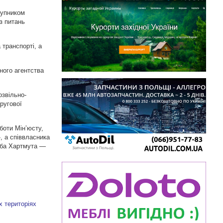
тупником
з питань
 транспорті, а
ного агентства
озвільно-
кругової
боти Мін’юсту,
, а співвласника
оба Хартмута —
х територіях