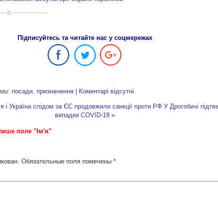
Підписуйтесь та читайте нас у соцмережах
еги:
посади
,
призначення
|
Коментарі відсутні
ія і Україна слідом за ЄС продовжили санкції проти РФ
У Дрогобичі підт
випадки COVID-19
»
лише поле "Ім'я"
икован.
Обязательные поля помечены
*