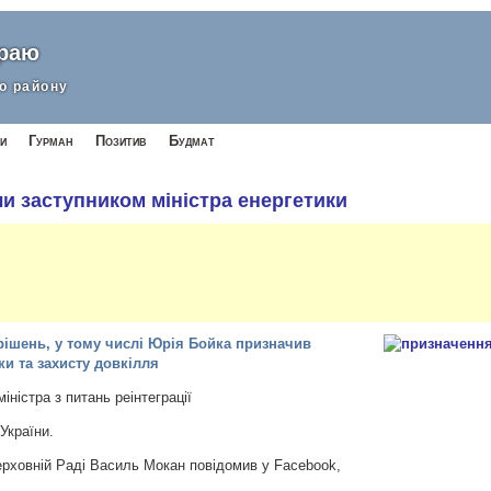
краю
о району
и
Гурман
Позитив
Будмат
и заступником міністра енергетики
рішень, у тому числі Юрія Бойка призначив
ки та захисту довкілля
ністра з питань реінтеграції
України.
ерховній Раді Василь Мокан повідомив у Facebook,