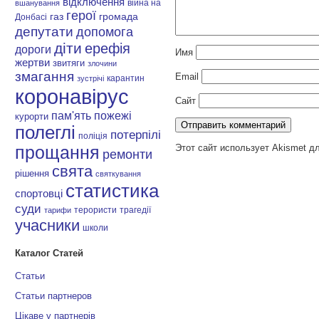
відключення
війна на
вшанування
герої
газ
громада
Донбасі
депутати
допомога
діти
ерефія
дороги
Имя
жертви
звитяги
злочини
змагання
Email
карантин
зустрічі
коронавірус
Сайт
пам'ять
пожежі
курорти
полеглі
потерпілі
поліція
Этот сайт использует Akismet д
прощання
ремонти
свята
рішення
святкування
статистика
спортовці
суди
терористи
трагедії
тарифи
учасники
школи
Каталог Статей
Статьи
Статьи партнеров
Цікаве у партнерів