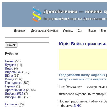
Дрогобиччина — новини 
Інформаційний портал Дрогобицьког
Дрогобич
Дрогобицький район
Україна
Світ
Відео
Блог
Найти:
Юрія Бойка призначил
Рубрики
Бізнес
(51)
Будмат
(11)
Відео
(47)
Відпочинок
(152)
Уряд ухвалив низку кадрових 
Війна
(53)
Влада
(137)
заступником міністра енергети
Господарка
(380)
Гурман
(1)
Інну Голованчук — заступником мі
Дрогобиччина
(2 265)
Вибори 2014
(7)
тимчасово окупованих територій 
Вибори 2015
(17)
Про це представник Кабміну у В
Екологія
(15)
інформує
Д-НК
.