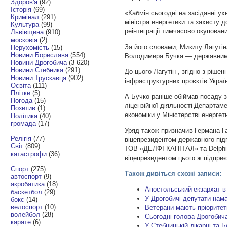
Здоров'я
(92)
Історія
(69)
«Кабмін сьогодні на засіданні 
Кримінал
(291)
міністра енергетики та захисту 
Культура
(99)
реінтеграції тимчасово окупован
Львівщина
(910)
московія
(2)
За його словами, Микиту Лагутін
Нерухомість
(15)
Новини Борислава
(554)
Володимира Бучка — державним 
Новини Дрогобича
(3 620)
Новини Стебника
(291)
До цього Лагутін , згідно з ріш
Новини Трускавця
(902)
інфраструктурних проєктів Украї
Освіта
(111)
Плітки
(5)
А Бучко раніше обіймав посаду 
Погода
(15)
ліцензійної діяльності Департам
Позитив
(1)
економіки у Міністерстві енергет
Політика
(40)
громада
(17)
Уряд також призначив Германа Г
Релігія
(77)
віцепрезидентом державного під
Світ
(809)
ТОВ «ДЕЛФІ КАПІТАЛ» та Delphi 
катастрофи
(36)
віцепрезидентом цього ж підпри
Спорт
(275)
Також дивіться схожі записи:
автоспорт
(9)
акробатика
(18)
Апостольський екзархат в 
баскетбол
(29)
У Дрогобичі депутати нама
бокс
(14)
велоспорт
(10)
Ветерани мають пріоритет
волейбол
(28)
Сьогодні голова Дрогобича
карате
(6)
У Стебницькій лікарні та Б