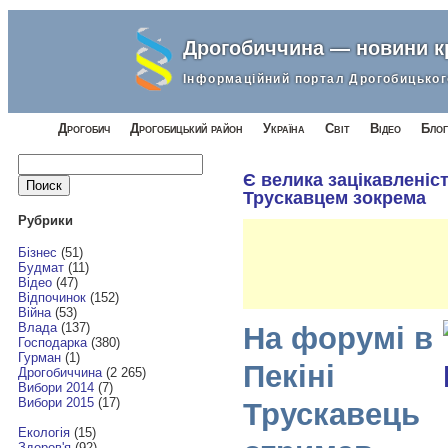
Дрогобиччина — новини 
Інформаційний портал Дрогобицьког
Дрогобич
Дрогобицький район
Україна
Світ
Відео
Блог
Найти:
Є велика зацікавленіс
Трускавцем зокрема
Рубрики
Бізнес
(51)
Будмат
(11)
Відео
(47)
Відпочинок
(152)
Війна
(53)
Влада
(137)
На форумі в
Господарка
(380)
Гурман
(1)
Пекіні
Дрогобиччина
(2 265)
Вибори 2014
(7)
Вибори 2015
(17)
Трускавець
Екологія
(15)
Здоров'я
(92)