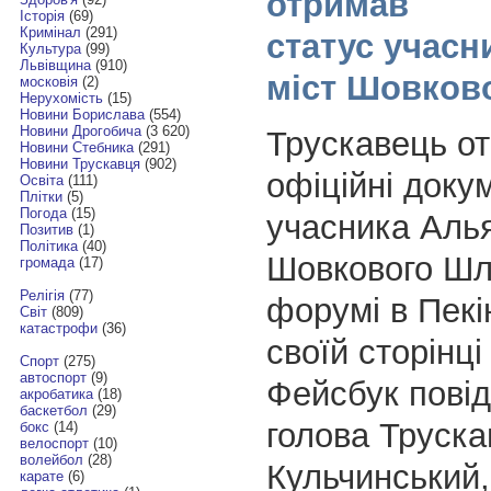
отримав
Історія
(69)
Кримінал
(291)
статус учасн
Культура
(99)
Львівщина
(910)
міст Шовков
московія
(2)
Нерухомість
(15)
Новини Борислава
(554)
Новини Дрогобича
(3 620)
Трускавець о
Новини Стебника
(291)
Новини Трускавця
(902)
офіційні доку
Освіта
(111)
Плітки
(5)
Погода
(15)
учасника Алья
Позитив
(1)
Політика
(40)
Шовкового Шл
громада
(17)
Релігія
(77)
форумі в Пекі
Світ
(809)
катастрофи
(36)
своїй сторінці
Спорт
(275)
автоспорт
(9)
Фейсбук повід
акробатика
(18)
баскетбол
(29)
голова Труска
бокс
(14)
велоспорт
(10)
волейбол
(28)
Кульчинський,
карате
(6)