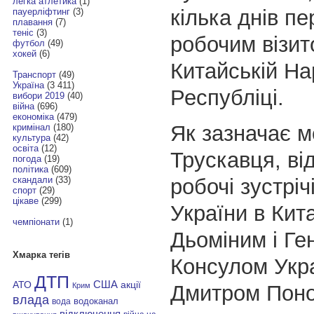
легка атлетика
(1)
кілька днів пе
пауерліфтинг
(3)
плавання
(7)
теніс
(3)
робочим візит
футбол
(49)
хокей
(6)
Китайській На
Транспорт
(49)
Україна
(3 411)
Республіці.
вибори 2019
(40)
війна
(696)
економіка
(479)
Як зазначає м
кримінал
(180)
культура
(42)
освіта
(12)
Трускавця, ві
погода
(19)
політика
(609)
робочі зустріч
скандали
(33)
спорт
(29)
цікаве
(299)
України в Кит
чемпіонати
(1)
Дьоміним і Г
Хмарка тегів
Консулом Укр
ДТП
АТО
США
акції
Дмитром Пон
Крим
влада
водоканал
вода
відключення