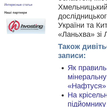
Хмельницький,
Интересные статьи
Наші партнери
дослідницьког
України та Ки
«Ланьхва» зі 
Також дивіть
записи:
Як правиль
мінеральну
«Нафтуся»
На крісель
підйомнику