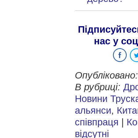
Підписуйтес
нас у со
Опубліковано:
В рубриці:
Др
Новини Труск
альянси
,
Кита
співпраця
|
Ко
відсутні