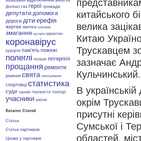
представника
війна на
вшанування
герої
газ
громада
Донбасі
китайського бі
депутати
допомога
діти
ерефія
дороги
велика заціка
жертви
звитяги
злочини
змагання
карантин
зустрічі
Китаю Україно
коронавірус
Трускавцем з
пам'ять
пожежі
курорти
полеглі
потерпілі
зазначає Андр
поліція
прощання
ремонти
Кульчинський.
свята
рішення
святкування
статистика
спортовці
В українській 
суди
терористи
трагедії
тарифи
учасники
окрім Трускав
школи
Каталог Статей
присутні кері
Статьи
Сумської і Те
Статьи партнеров
областей, міс
Цікаве у партнерів