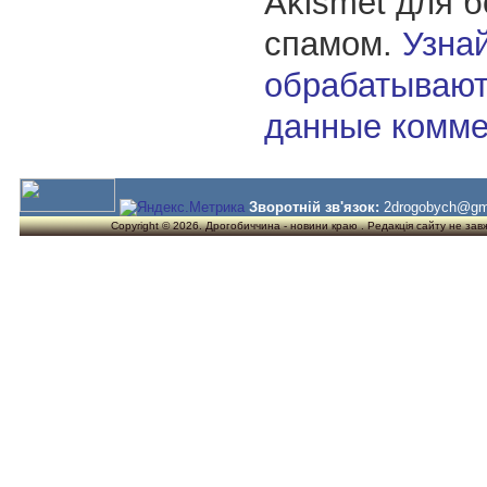
Akismet для 
спамом.
Узнай
обрабатывают
данные комме
Зворотній зв'язок:
2drogobych@gm
Copyright © 2026. Дрогобиччина - новини краю . Редакція сайту не завжд