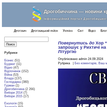
Дрогобиччина — новини 
Інформаційний портал Дрогобицьког
Дрогобич
Дрогобицький район
Україна
Світ
Відео
Блог
Найти:
Повернутись до
Хор 
запрошує у Рихтичі н
Літургію
Рубрики
Опубліковано admin 24.09.2024
Бізнес
(51)
Рубрика |
Без коментарів, Ваш 
Будмат
(11)
Відео
(47)
Відпочинок
(152)
Війна
(53)
Влада
(137)
Господарка
(380)
Гурман
(1)
Дрогобиччина
(2 266)
Вибори 2014
(7)
Вибори 2015
(17)
Екологія
(15)
Здоров'я
(92)