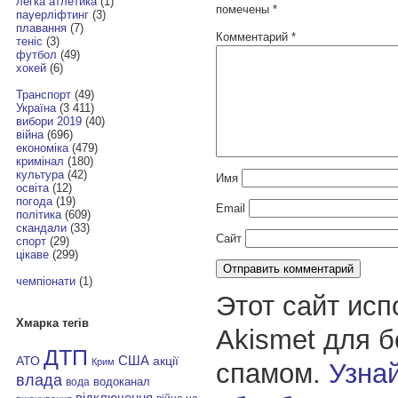
легка атлетика
(1)
помечены
*
пауерліфтинг
(3)
плавання
(7)
Комментарий
*
теніс
(3)
футбол
(49)
хокей
(6)
Транспорт
(49)
Україна
(3 411)
вибори 2019
(40)
війна
(696)
економіка
(479)
кримінал
(180)
культура
(42)
Имя
освіта
(12)
погода
(19)
Email
політика
(609)
скандали
(33)
Сайт
спорт
(29)
цікаве
(299)
чемпіонати
(1)
Этот сайт исп
Хмарка тегів
Akismet для 
ДТП
АТО
США
акції
Крим
спамом.
Узнай
влада
водоканал
вода
відключення