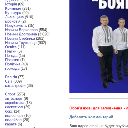
Історія
(69)
Кримінал
(291)
Культура
(99)
Львівщина
(910)
московія
(2)
Нерухомість
(15)
Новини Борислава
(554)
Новини Дрогобича
(3 620)
Новини Стебника
(291)
Новини Трускавця
(902)
Освіта
(111)
Плітки
(5)
Погода
(15)
Позитив
(1)
Політика
(40)
громада
(17)
Релігія
(77)
Світ
(809)
катастрофи
(36)
Спорт
(275)
автоспорт
(9)
акробатика
(18)
баскетбол
(29)
Обов'язкові для заповнення - л
бокс
(14)
велоспорт
(10)
Добавить комментарий
волейбол
(28)
карате
(6)
Ваш адрес email не будет опубли