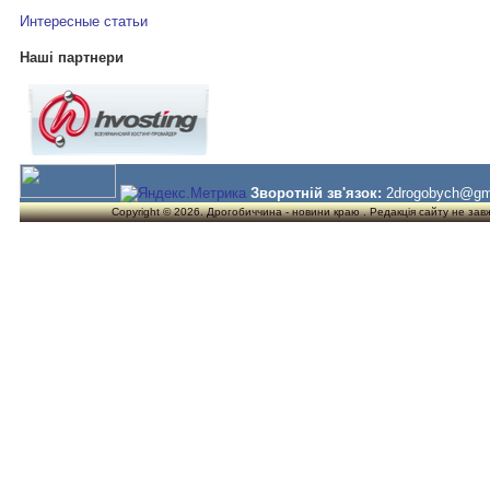
Интересные статьи
Наші партнери
Зворотній зв'язок:
2drogobych@gm
Copyright © 2026. Дрогобиччина - новини краю . Редакція сайту не завжд