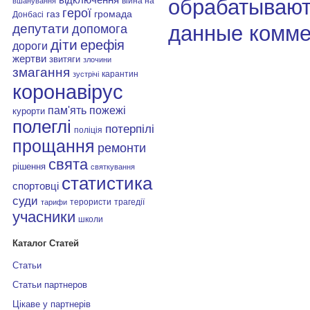
обрабатывают
війна на
вшанування
герої
газ
громада
Донбасі
депутати
данные комме
допомога
діти
ерефія
дороги
жертви
звитяги
злочини
змагання
карантин
зустрічі
коронавірус
пам'ять
пожежі
курорти
полеглі
потерпілі
поліція
прощання
ремонти
свята
рішення
святкування
статистика
спортовці
суди
терористи
трагедії
тарифи
учасники
школи
Каталог Статей
Статьи
Статьи партнеров
Цікаве у партнерів