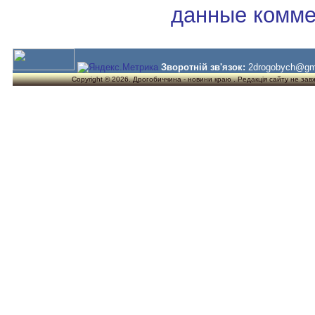
данные комме
Зворотній зв'язок:
2drogobych@gm
Copyright © 2026. Дрогобиччина - новини краю . Редакція сайту не завжд