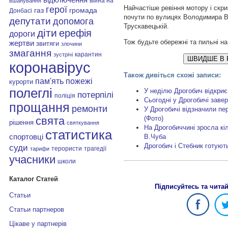
війна на
вшанування
Найчастіше ревіння мотору і скр
герої
газ
громада
Донбасі
почути по вулицях Володимира Ве
депутати
допомога
Трускавецькій.
діти
ерефія
дороги
Тож будьте обережні та пильні на
жертви
звитяги
злочини
змагання
карантин
зустрічі
ШВИДШЕ В 
коронавірус
Також дивіться схожі записи:
пам'ять
пожежі
курорти
полеглі
У неділю Дрогобич відкриє
потерпілі
поліція
Сьогодні у Дрогобичі зав
прощання
ремонти
У Дрогобичі відзначили пе
(Фото)
свята
рішення
святкування
На Дрогобиччині зросла кіл
статистика
спортовці
В.Чуба
Дрогобич і Стебник готуют
суди
терористи
трагедії
тарифи
учасники
школи
Каталог Статей
Підписуйтесь та чита
Статьи
Статьи партнеров
Цікаве у партнерів