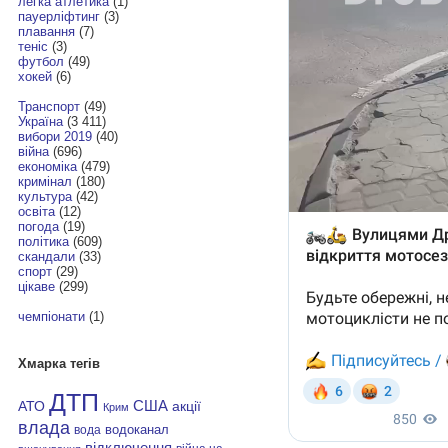
легка атлетика
(1)
пауерліфтинг
(3)
плавання
(7)
теніс
(3)
футбол
(49)
хокей
(6)
Транспорт
(49)
Україна
(3 411)
вибори 2019
(40)
війна
(696)
економіка
(479)
кримінал
(180)
культура
(42)
освіта
(12)
погода
(19)
політика
(609)
скандали
(33)
спорт
(29)
цікаве
(299)
чемпіонати
(1)
Хмарка тегів
ДТП
АТО
США
акції
Крим
влада
водоканал
вода
відключення