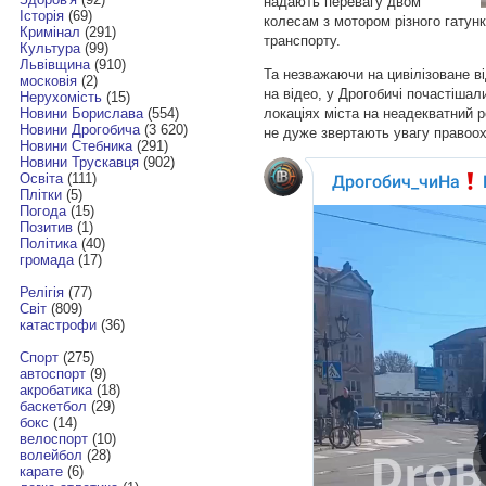
надають перевагу двом
Історія
(69)
колесам з мотором різного гатунк
Кримінал
(291)
транспорту.
Культура
(99)
Львівщина
(910)
Та незважаючи на цивілізоване в
московія
(2)
на відео, у Дрогобичі почастішал
Нерухомість
(15)
локаціях міста на неадекватний р
Новини Борислава
(554)
Новини Дрогобича
(3 620)
не дуже звертають увагу правоо
Новини Стебника
(291)
Новини Трускавця
(902)
Освіта
(111)
Плітки
(5)
Погода
(15)
Позитив
(1)
Політика
(40)
громада
(17)
Релігія
(77)
Світ
(809)
катастрофи
(36)
Спорт
(275)
автоспорт
(9)
акробатика
(18)
баскетбол
(29)
бокс
(14)
велоспорт
(10)
волейбол
(28)
карате
(6)