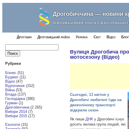
Дрогобиччина — новини 
Інформаційний портал Дрогобицьког
Дрогобич
Дрогобицький район
Україна
Світ
Відео
Блог
Найти:
Вулиця Дрогобича про
мотосезону (Відео)
Рубрики
Бізнес
(51)
Будмат
(11)
Відео
(47)
Відпочинок
(152)
Війна
(53)
Влада
(137)
Сьогодні, 13 квітня у
Господарка
(380)
Дрогобичі любителі їзди на
Гурман
(1)
двоколіному транспорті
Дрогобиччина
(2 265)
відкрили сезон
Вибори 2014
(7)
Вибори 2015
(17)
Як пише
ДНК
у Дрогобичі існує
досить велика група людей, які
Екологія
(15)
Здоров'я
(92)