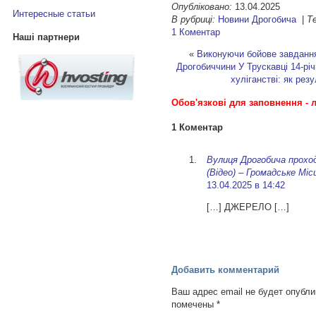
Опубліковано:
13.04.2025
Интересные статьи
В рубриці:
Новини Дрогобича
|
Те
1 Коментар
Наші партнери
«
Виконуючи бойове завдання
Дрогобиччини
У Трускавці 14-рі
хуліганстві: як рез
Обов'язкові для заповнення - л
1 Коментар
Вулиця Дрогобича прох
(Відео) – Громадське Міс
13.04.2025 в 14:42
[…] ДЖЕРЕЛО […]
Добавить комментарий
Ваш адрес email не будет опубли
помечены
*