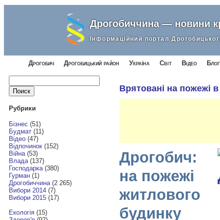
Дрогобиччина — новини 
Інформаційний портал Дрогобицьког
Дрогобич
Дрогобицький район
Україна
Світ
Відео
Блог
Найти:
Врятовані на пожежі в
Рубрики
Бізнес
(51)
Будмат
(11)
Відео
(47)
Відпочинок
(152)
Дрогобич:
Війна
(53)
Влада
(137)
Господарка
(380)
на пожежі
Гурман
(1)
Дрогобиччина
(2 265)
житлового
Вибори 2014
(7)
Вибори 2015
(17)
будинку
Екологія
(15)
Здоров'я
(92)