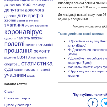
війна на
вшанування
Внаслідок пожежі вогнем знищен
герої
газ
громада
Донбасі
вжитку на площі 100 кв.м., пошко
депутати
допомога
діти
До ліквідації пожежі залучили 26
ерефія
дороги
одиниць спецтехніки.
жертви
звитяги
злочини
змагання
карантин
зустрічі
Головне управління ДСН
коронавірус
Також дивіться схожі записи:
пам'ять
пожежі
курорти
В Дрогобичі на вулиці Княг
полеглі
потерпілі
поліція
жінки (Відео)
прощання
На Дрогобиччині вогнеборц
ремонти
(Фото)
свята
рішення
святкування
У Дрогобичі поліцейські в
статистика
квартири (Відео)
спортовці
Масштаби пожеж через сух
суди
терористи
трагедії
тарифи
У Трускавці чоловік отрима
учасники
квартирі
школи
Каталог Статей
Статьи
Підписуйтесь та чита
Статьи партнеров
Цікаве у партнерів