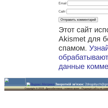
Email
Сайт
Этот сайт исп
Akismet для 
спамом.
Узнай
обрабатывают
данные комме
Зворотній зв'язок:
2drogobych@gm
Copyright © 2026. Дрогобиччина - новини краю . Редакція сайту не завжд