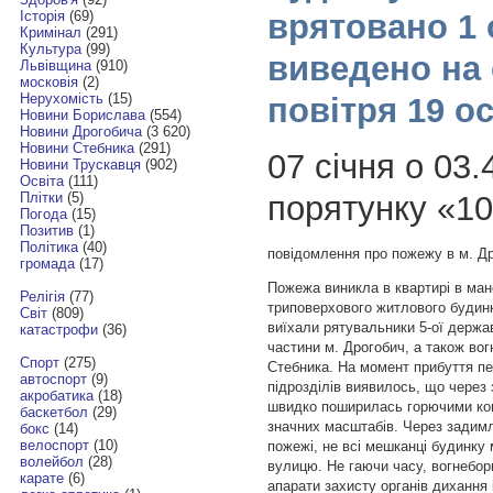
врятовано 1 
Історія
(69)
Кримінал
(291)
Культура
(99)
виведено на 
Львівщина
(910)
московія
(2)
Нерухомість
(15)
повітря 19 ос
Новини Борислава
(554)
Новини Дрогобича
(3 620)
Новини Стебника
(291)
07 січня о 03
Новини Трускавця
(902)
Освіта
(111)
порятунку «1
Плітки
(5)
Погода
(15)
Позитив
(1)
Політика
(40)
повідомлення про пожежу в м. Др
громада
(17)
Пожежа виникла в квартирі в ма
Релігія
(77)
триповерхового житлового будинку
Світ
(809)
виїхали рятувальники 5-ої держа
катастрофи
(36)
частини м. Дрогобич, а також вог
Спорт
(275)
Стебника. На момент прибуття п
автоспорт
(9)
підрозділів виявилось, що через
акробатика
(18)
швидко поширилась горючими кон
баскетбол
(29)
значних масштабів. Через задим
бокс
(14)
велоспорт
(10)
пожежі, не всі мешканці будинку 
волейбол
(28)
вулицю. Не гаючи часу, вогнебор
карате
(6)
апарати захисту органів дихання 