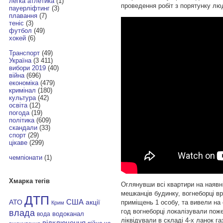
легка атлетика
(1)
проведення робіт з порятунку люд
пауерліфтинг
(3)
плавання
(7)
теніс
(3)
футбол
(49)
хокей
(6)
Транспорт
(49)
Україна
(3 411)
вибори 2019
(40)
війна
(696)
економіка
(479)
кримінал
(180)
культура
(42)
освіта
(12)
погода
(19)
політика
(609)
скандали
(33)
спорт
(29)
цікаве
(299)
чемпіонати
(1)
Хмарка тегів
Оглянувши всі квартири на наявні
мешканців будинку, вогнеборці в
ДТП
АТО
США
приміщень 1 особу, та вивели на с
акції
Крим
год вогнеборці локалізували поже
влада
водоканал
вода
ліквідували в складі 4-х ланок г
відключення