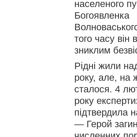
населеного пу
Богоявленка
Волноваського
того часу він
зниклим безві
Рідні жили на
року, але, на 
сталося. 4 лю
року експерт
підтвердила 
— Герой загин
численних по