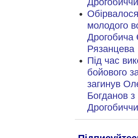
Дрогобичч
Обірвалося
молодого в
Дрогобича 
Рязанцева
Під час ви
бойового з
загинув Ол
Богданов з
Дрогобичч