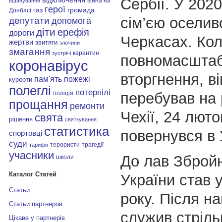
Сербії. У 2020
війна на
вшанування
герої
газ
громада
Донбасі
сім’єю оселив
депутати
допомога
діти
ерефія
дороги
Черкасах. Ко
жертви
звитяги
злочини
змагання
карантин
зустрічі
повномасшта
коронавірус
вторгнення, в
пам'ять
пожежі
курорти
полеглі
потерпілі
перебував на 
поліція
прощання
ремонти
Чехії, 24 люто
свята
рішення
святкування
статистика
повернувся в 
спортовці
суди
терористи
трагедії
тарифи
учасники
До лав Зброй
школи
Каталог Статей
України став у
Статьи
року. Після н
Статьи партнеров
служив стріль
Цікаве у партнерів