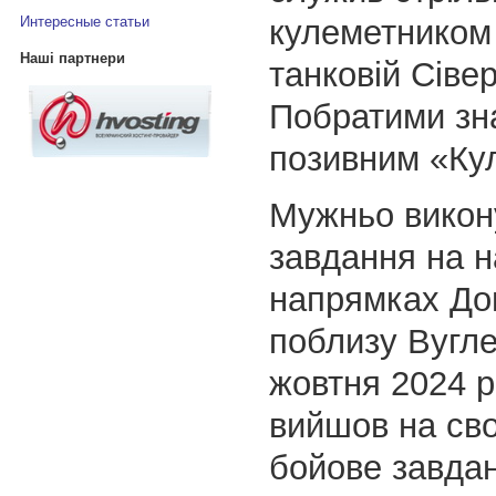
кулеметником 
Интересные статьи
Наші партнери
танковій Сівер
Побратими зна
позивним «Ку
Мужньо викон
завдання на н
напрямках До
поблизу Вугле
жовтня 2024 р
вийшов на св
бойове завда