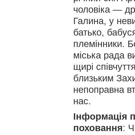
чоловіка — д
Галина, у нев
батько, бабус
племінники. 
міська рада 
щирі співчутт
близьким Зах
непоправна вт
нас.
Інформація 
поховання
: 