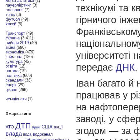
легка атлетика
(1)
технікумі та к
пауерліфтинг
(3)
плавання
(7)
теніс
(3)
гірничого інже
футбол
(49)
хокей
(6)
Франківськом
Транспорт
(49)
Україна
(3 411)
національном
вибори 2019
(40)
війна
(696)
економіка
(479)
університеті н
кримінал
(180)
культура
(42)
передає
ДНК
.
освіта
(12)
погода
(19)
політика
(609)
Іван багато й
скандали
(33)
спорт
(29)
цікаве
(299)
працював у рі
чемпіонати
(1)
на нафтопере
Хмарка тегів
заводі, у сфері
ДТП
АТО
США
акції
згодом — за 
Крим
влада
водоканал
вода
відключення