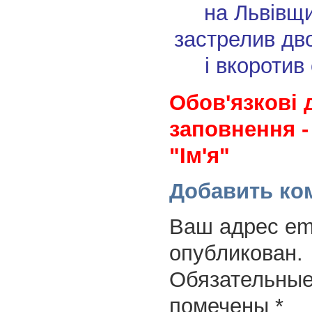
на Львівщи
застрелив дво
і вкоротив 
Обов'язкові 
заповнення -
"Ім'я"
Добавить ко
Ваш адрес ema
опубликован.
Обязательные
помечены
*