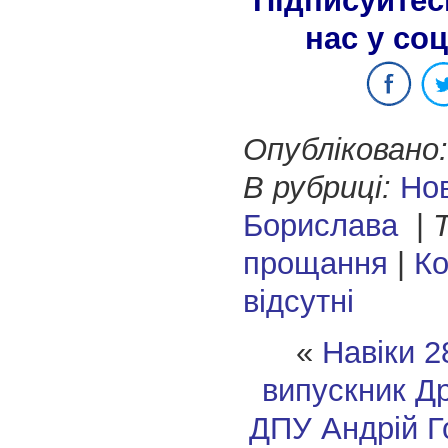
Підписуйтес
нас у со
Опубліковано:
В рубриці:
Но
Борислава
|
Т
прощання
|
Ко
відсутні
«
Навіки 2
випускник Д
ДПУ Андрій Г