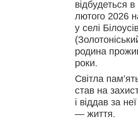
відбудеться в
лютого 2026 н
у селі Білоусі
(Золотоніськи
родина прожи
роки.
Світла пам’ят
став на захист
і віддав за н
— життя.