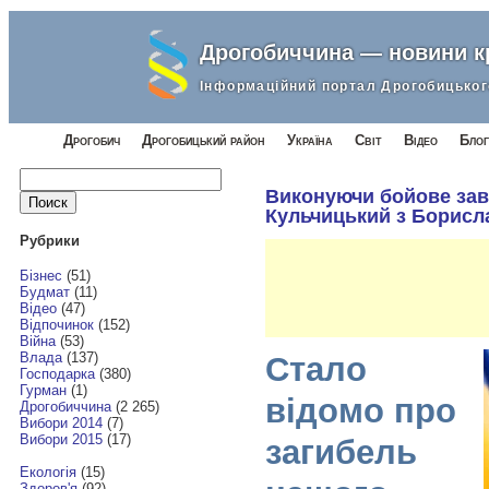
Дрогобиччина — новини 
Інформаційний портал Дрогобицьког
Дрогобич
Дрогобицький район
Україна
Світ
Відео
Блог
Найти:
Виконуючи бойове зав
Кульчицький з Борисл
Рубрики
Бізнес
(51)
Будмат
(11)
Відео
(47)
Відпочинок
(152)
Війна
(53)
Влада
(137)
Стало
Господарка
(380)
Гурман
(1)
відомо про
Дрогобиччина
(2 265)
Вибори 2014
(7)
Вибори 2015
(17)
загибель
Екологія
(15)
Здоров'я
(92)