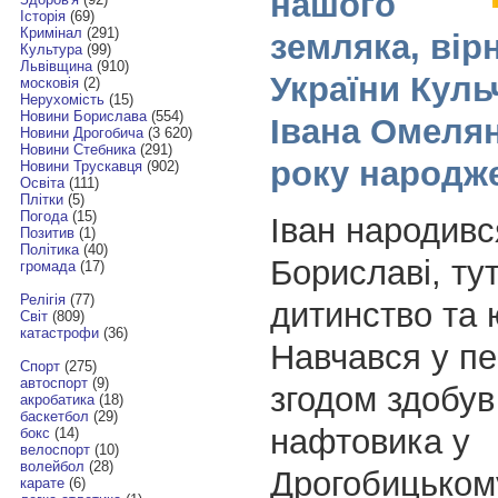
нашого
Історія
(69)
Кримінал
(291)
земляка, вір
Культура
(99)
Львівщина
(910)
України Куль
московія
(2)
Нерухомість
(15)
Новини Борислава
(554)
Івана Омелян
Новини Дрогобича
(3 620)
Новини Стебника
(291)
року народж
Новини Трускавця
(902)
Освіта
(111)
Плітки
(5)
Погода
(15)
Іван народивс
Позитив
(1)
Політика
(40)
Бориславі, ту
громада
(17)
Релігія
(77)
дитинство та 
Світ
(809)
катастрофи
(36)
Навчався у пе
Спорт
(275)
автоспорт
(9)
згодом здобу
акробатика
(18)
баскетбол
(29)
нафтовика у
бокс
(14)
велоспорт
(10)
волейбол
(28)
Дрогобицьком
карате
(6)