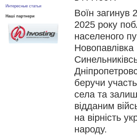
Интересные статьи
Воїн загинув 
Наші партнери
2025 року поб
населеного пу
Новопавлівка
Синельниківсь
Дніпропетровс
беручи участь
села та зали
відданим війс
на вірність ук
народу.