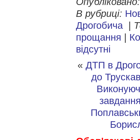
Опубліковано:
В рубриці:
Но
Дрогобича
|
Т
прощання
|
Ко
відсутні
«
ДТП в Дрого
до Трускав
Виконуюч
завдання
Поплавськ
Борис