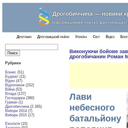
Дрогобиччина — новини 
Інформаційний портал Дрогобицьког
Дрогобич
Дрогобицький район
Україна
Світ
Відео
Блог
Найти:
Виконуючи бойове зав
дрогобичанин Роман 
Рубрики
Бізнес
(51)
Будмат
(11)
Відео
(47)
Відпочинок
(152)
Війна
(53)
Влада
(137)
Лави
Господарка
(380)
Гурман
(1)
небесного
Дрогобиччина
(2 265)
Вибори 2014
(7)
Вибори 2015
(17)
батальйону
Екологія
(15)
Здоров'я
(92)