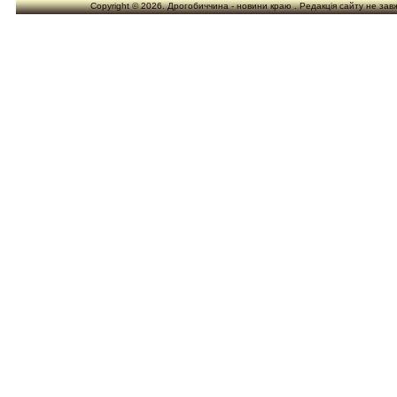
Copyright © 2026. Дрогобиччина - новини краю . Редакція сайту не завжд