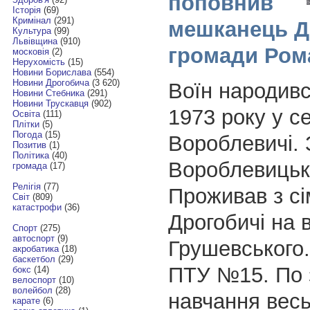
поповнив
Історія
(69)
Кримінал
(291)
мешканець Д
Культура
(99)
Львівщина
(910)
громади Ром
московія
(2)
Нерухомість
(15)
Новини Борислава
(554)
Новини Дрогобича
(3 620)
Воїн народивс
Новини Стебника
(291)
Новини Трускавця
(902)
1973 року у се
Освіта
(111)
Плітки
(5)
Погода
(15)
Вороблевичі. 
Позитив
(1)
Політика
(40)
Вороблевицьк
громада
(17)
Релігія
(77)
Проживав з сі
Світ
(809)
катастрофи
(36)
Дрогобичі на 
Спорт
(275)
автоспорт
(9)
Грушевського.
акробатика
(18)
баскетбол
(29)
ПТУ №15. По 
бокс
(14)
велоспорт
(10)
волейбол
(28)
навчання весь
карате
(6)