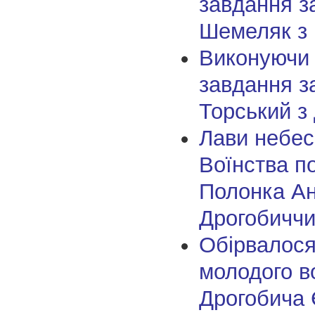
завдання з
Шемеляк з
Виконуючи
завдання з
Торський з
Лави небес
Воїнства п
Полонка Ан
Дрогобичч
Обірвалося
молодого в
Дрогобича 