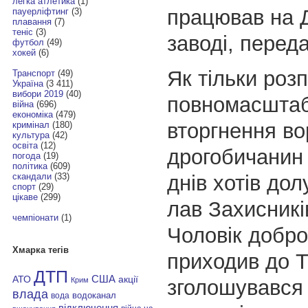
легка атлетика
(1)
працював на 
пауерліфтинг
(3)
плавання
(7)
теніс
(3)
заводі, перед
футбол
(49)
хокей
(6)
Як тільки роз
Транспорт
(49)
Україна
(3 411)
вибори 2019
(40)
повномасшта
війна
(696)
економіка
(479)
вторгнення во
кримінал
(180)
культура
(42)
освіта
(12)
дрогобичанин
погода
(19)
політика
(609)
днів хотів до
скандали
(33)
спорт
(29)
цікаве
(299)
лав Захисникі
чемпіонати
(1)
Чоловік добро
Хмарка тегів
приходив до 
ДТП
АТО
США
акції
зголошувався 
Крим
влада
водоканал
вода
відключення