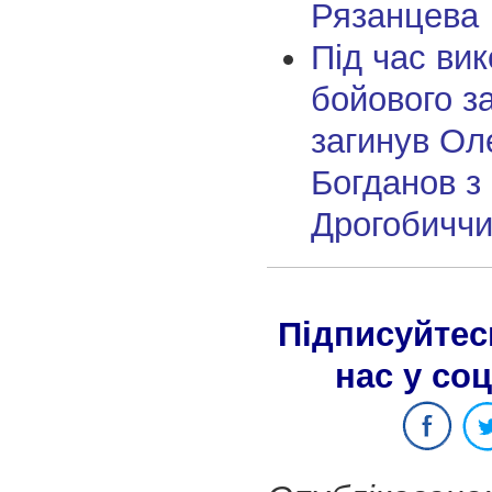
Рязанцева
Під час ви
бойового з
загинув Ол
Богданов з
Дрогобичч
Підписуйтес
нас у со