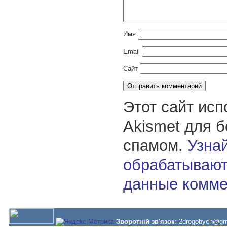
Имя
Email
Сайт
Этот сайт исп
Akismet для 
спамом.
Узнай
обрабатывают
данные комме
Зворотній зв'язок:
2drogobych@gm