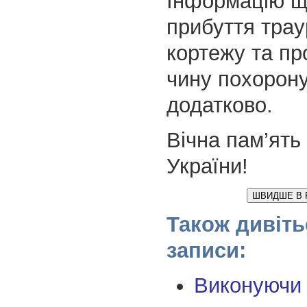
Інформацію щ
прибуття трау
кортежу та п
чину похорон
додатково.
Вічна пам’ять
України!
ШВИДШЕ В 
Також дивіть
записи:
Виконуючи