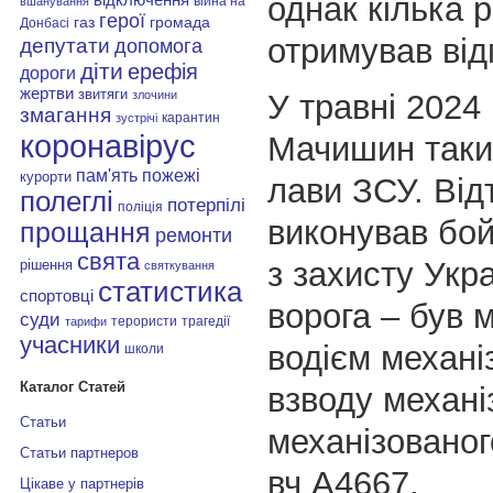
однак кілька р
війна на
вшанування
герої
газ
громада
Донбасі
отримував від
депутати
допомога
діти
ерефія
дороги
жертви
звитяги
У травні 2024
злочини
змагання
карантин
зустрічі
коронавірус
Мачишин таки
пам'ять
пожежі
курорти
лави ЗСУ. Від
полеглі
потерпілі
поліція
виконував бой
прощання
ремонти
свята
з захисту Укра
рішення
святкування
статистика
спортовці
ворога – був 
суди
терористи
трагедії
тарифи
учасники
водієм механі
школи
Каталог Статей
взводу механі
Статьи
механізованог
Статьи партнеров
вч А4667.
Цікаве у партнерів