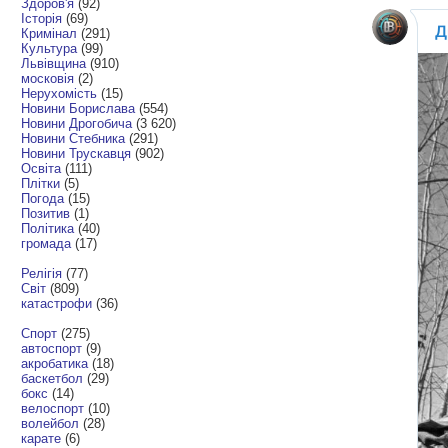
Здоров'я
(92)
Історія
(69)
Кримінал
(291)
Культура
(99)
Львівщина
(910)
московія
(2)
Нерухомість
(15)
Новини Борислава
(554)
Новини Дрогобича
(3 620)
Новини Стебника
(291)
Новини Трускавця
(902)
Освіта
(111)
Плітки
(5)
Погода
(15)
Позитив
(1)
Політика
(40)
громада
(17)
Релігія
(77)
Світ
(809)
катастрофи
(36)
Спорт
(275)
автоспорт
(9)
акробатика
(18)
баскетбол
(29)
бокс
(14)
велоспорт
(10)
волейбол
(28)
карате
(6)