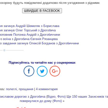
охорону будуть повідомлені додатково після узгодження з рідними.
ШВИДШЕ В FACEBOOK
ня загинув Андрій Шемеляк з Борислава
я загинув Олег Торський з Дрогобича
поповнив Полонка Андрій з Дрогобиччини
о воїна з Дрогобича Євгенія Рязанцева
го завдання загинув Олексій Богданов з Дрогобиччини
Підписуйтесь та читайте нас у соцмережах
еги:
полеглі
,
прощання
|
4 комментария
иславом дорогою з Дрогобича (Відео, Фото)
Ще 150 наших Захисників т
повернулися до дому (Фото)
»