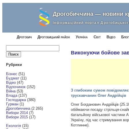
Дрогобиччина — новини 
Інформаційний портал Дрогобицьког
Дрогобич
Дрогобицький район
Україна
Світ
Відео
Блог
Найти:
Виконуючи бойове зав
Рубрики
Бізнес
(51)
Будмат
(11)
Відео
(47)
Відпочинок
(152)
З глибоким сумом повідомляємо
Війна
(53)
Влада
(137)
трускавчанин Олег Андрійців
Господарка
(380)
Гурман
(1)
Олег Богданович Андрійців (25.1
Дрогобиччина
(2 265)
обіймаючи посаду стрільця-снайп
Вибори 2014
(7)
батальйону військової частини 
Вибори 2015
(17)
Україну, під час стримування вор
Котлинне).
Екологія
(15)