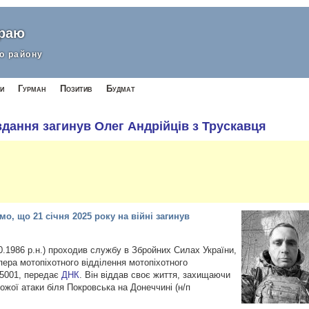
краю
о району
и
Гурман
Позитив
Будмат
дання загинув Олег Андрійців з Трускавця
, що 21 січня 2025 року на війні загинув
0.1986 р.н.) проходив службу в Збройних Силах України,
ера мотопіхотного відділення мотопіхотного
А5001, передає
ДНК
. Він віддав своє
життя, захищаючи
ожої атаки біля Покровська на Донеччині (н/п