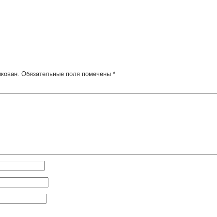
икован.
Обязательные поля помечены
*