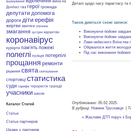
відключення
війна на
вшанування
Деталі щодо часу парастасу та п
герої
газ
громада
Донбасі
депутати
допомога
діти
ерефія
дороги
Також дивіться схожі записи:
жертви
звитяги
злочини
змагання
Виконуючи бойове завдан
карантин
зустрічі
Виконуючи бойове завданн
коронавірус
Лави небесного Воїнства 
пам'ять
Обірвалося життя молодог
пожежі
курорти
Під час виконання бойово
полеглі
потерпілі
поліція
прощання
ремонти
свята
рішення
святкування
статистика
спортовці
суди
терористи
трагедії
тарифи
учасники
школи
Опубліковано:
05.02.2025
Каталог Статей
В рубриці:
Новини Трускавця
|
Т
Статьи
«
Жахливе ДТП поруч з Бор
Статьи партнеров
Цікаве у партнерів