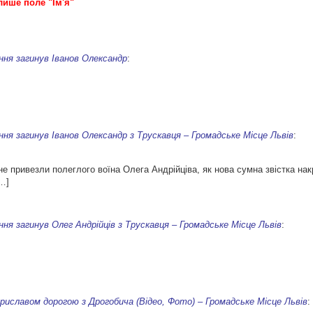
лише поле "Ім'я"
ння загинув Іванов Олександр
:
ня загинув Іванов Олександр з Трускавця – Громадське Місце Львів
:
не привезли полеглого воїна Олега Андрійціва, як нова сумна звістка на
[…]
ня загинув Олег Андрійців з Трускавця – Громадське Місце Львів
:
риславом дорогою з Дрогобича (Відео, Фото) – Громадське Місце Львів
: