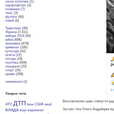
легка атлетика
(1)
пауерліфтинг
(3)
плавання
(7)
теніс
(3)
футбол
(49)
хокей
(6)
Транспорт
(49)
Україна
(3 411)
вибори 2019
(40)
війна
(696)
економіка
(479)
кримінал
(180)
культура
(42)
освіта
(12)
погода
(19)
політика
(609)
скандали
(33)
спорт
(29)
цікаве
(299)
чемпіонати
(1)
Хмарка тегів
Висловлюємо щирі співчуття рідн
ДТП
АТО
США
акції
Крим
влада
Зустріч тіла Олега Андрійціва ві
водоканал
вода