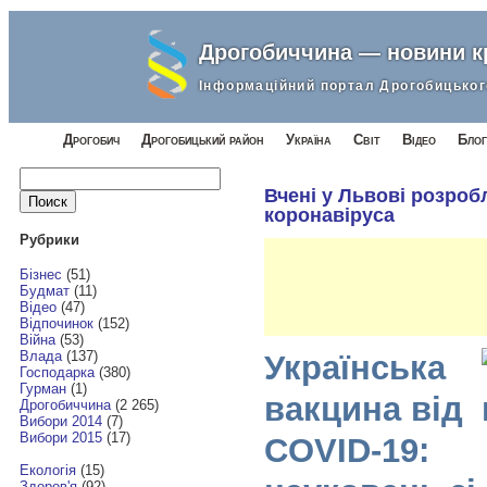
Дрогобиччина — новини 
Інформаційний портал Дрогобицьког
Дрогобич
Дрогобицький район
Україна
Світ
Відео
Блог
Найти:
Вчені у Львові розроб
коронавіруса
Рубрики
Бізнес
(51)
Будмат
(11)
Відео
(47)
Відпочинок
(152)
Війна
(53)
Влада
(137)
Українська
Господарка
(380)
Гурман
(1)
вакцина від
Дрогобиччина
(2 265)
Вибори 2014
(7)
Вибори 2015
(17)
COVID-19:
Екологія
(15)
Здоров'я
(92)