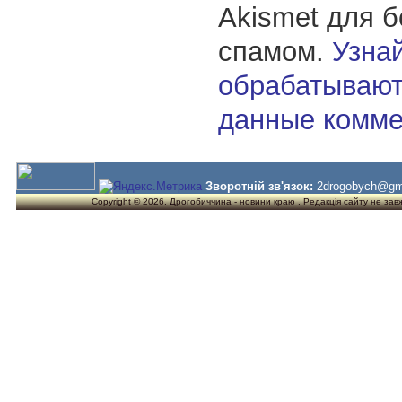
Akismet для 
спамом.
Узнай
обрабатывают
данные комме
Зворотній зв'язок:
2drogobych@gm
Copyright © 2026. Дрогобиччина - новини краю . Редакція сайту не завжд