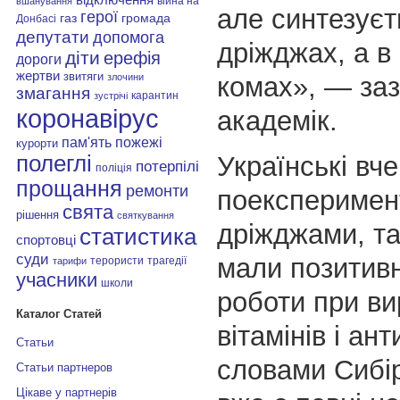
війна на
вшанування
але синтезуєт
герої
газ
громада
Донбасі
депутати
допомога
дріжджах, а в
діти
ерефія
дороги
жертви
звитяги
комах», — за
злочини
змагання
карантин
зустрічі
коронавірус
академік.
пам'ять
пожежі
курорти
Українські вч
полеглі
потерпілі
поліція
прощання
ремонти
поексперимен
свята
рішення
святкування
дріжджами, та
статистика
спортовці
суди
мали позитивн
терористи
трагедії
тарифи
учасники
школи
роботи при ви
Каталог Статей
вітамінів і ант
Статьи
словами Сибір
Статьи партнеров
Цікаве у партнерів