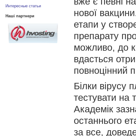
вже є певні 
Интересные статьи
нової вакцини
Наші партнери
етапи у створ
препарату прой
можливо, до к
вдасться отр
повноцінний п
Білки вірусу 
тестувати на 
Академік зазн
останнього е
за все, довед