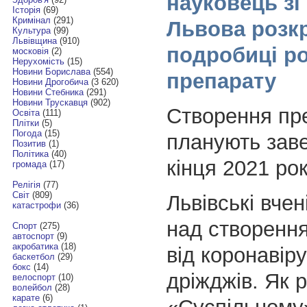
науковець зі
Історія
(69)
Кримінал
(291)
Львова розк
Культура
(99)
Львівщина
(910)
подробиці р
московія
(2)
Нерухомість
(15)
Новини Борислава
(554)
препарату
Новини Дрогобича
(3 620)
Новини Стебника
(291)
Новини Трускавця
(902)
Створення пр
Освіта
(111)
Плітки
(5)
Погода
(15)
планують зав
Позитив
(1)
Політика
(40)
кінця 2021 рок
громада
(17)
Релігія
(77)
Світ
(809)
Львівські вче
катастрофи
(36)
над створенн
Спорт
(275)
автоспорт
(9)
акробатика
(18)
від коронавіру
баскетбол
(29)
бокс
(14)
дріжджів. Як 
велоспорт
(10)
волейбол
(28)
карате
(6)