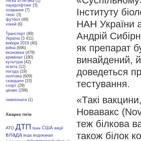
«Суспільному
легка атлетика
(1)
пауерліфтинг
(3)
Інституту біол
плавання
(7)
теніс
(3)
футбол
(49)
НАН України 
хокей
(6)
Андрій Сибірн
Транспорт
(49)
Україна
(3 411)
вибори 2019
(40)
як препарат б
війна
(696)
економіка
(479)
винайдений, 
кримінал
(180)
культура
(42)
освіта
(12)
доведеться п
погода
(19)
політика
(609)
тестування.
скандали
(33)
спорт
(29)
цікаве
(299)
«Такі вакцини,
чемпіонати
(1)
Новавакс (Nov
Хмарка тегів
теж білкова в
ДТП
АТО
США
акції
Крим
також білок к
влада
водоканал
вода
відключення