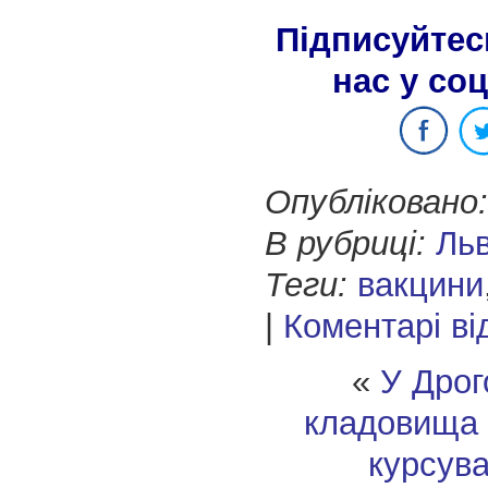
Підписуйтес
нас у со
Опубліковано:
В рубриці:
Ль
Теги:
вакцини
|
Коментарі ві
«
У Дрог
кладовища
курсув