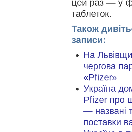
цей раз — у 
таблеток.
Також дивіть
записи:
На Львівщи
чергова па
«Pfizer»
Україна до
Pfizer про 
— названі 
поставки в