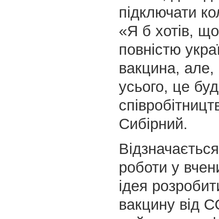
підключати ко
«Я б хотів, щ
повністю укра
вакцина, але,
усього, це бу
співробітницт
Сибірний.
Відзначається
роботи у вчен
ідея розробит
вакцину від C