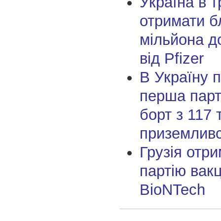
Україна в т
отримати б
мільйона д
від Pfizer
В Україну 
перша парт
борт з 117
приземливс
Грузія отр
партію вакц
BioNTech