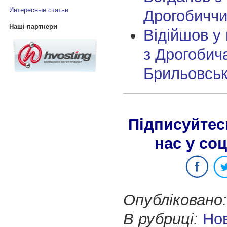
Интересные статьи
Дрогобичч
Наші партнери
Відійшов у 
з Дрогобич
Брильовсь
Підписуйтес
нас у со
Опубліковано:
В рубриці:
Но