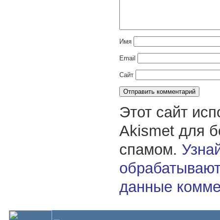
Имя
Email
Сайт
Этот сайт исп
Akismet для 
спамом.
Узнай
обрабатывают
данные комме