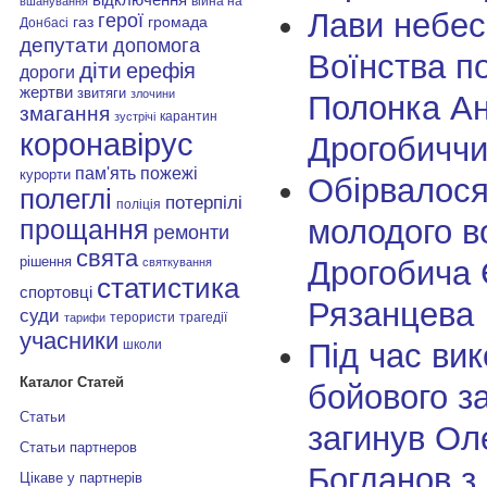
війна на
вшанування
Лави небес
герої
газ
громада
Донбасі
депутати
допомога
Воїнства п
діти
ерефія
дороги
жертви
звитяги
злочини
Полонка Ан
змагання
карантин
зустрічі
коронавірус
Дрогобичч
пам'ять
пожежі
курорти
Обірвалося
полеглі
потерпілі
поліція
молодого в
прощання
ремонти
свята
рішення
Дрогобича 
святкування
статистика
спортовці
Рязанцева
суди
терористи
трагедії
тарифи
учасники
Під час ви
школи
Каталог Статей
бойового з
Статьи
загинув Ол
Статьи партнеров
Богданов з
Цікаве у партнерів