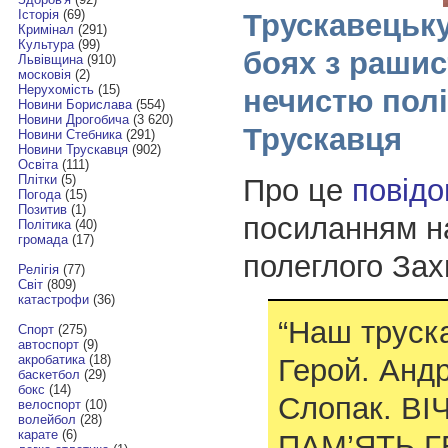
Історія
(69)
Трускавецьку
Кримінал
(291)
Культура
(99)
боях з раши
Львівщина
(910)
московія
(2)
Нерухомість
(15)
нечистю полі
Новини Борислава
(554)
Новини Дрогобича
(3 620)
Трускавця
Новини Стебника
(291)
Новини Трускавця
(902)
Освіта
(111)
Плітки
(5)
Про це
повід
Погода
(15)
Позитив
(1)
посиланням н
Політика
(40)
громада
(17)
полеглого Зах
Релігія
(77)
Світ
(809)
катастрофи
(36)
“Наш труск
Спорт
(275)
автоспорт
(9)
акробатика
(18)
Герой. Андр
баскетбол
(29)
бокс
(14)
Слопак. ВІ
велоспорт
(10)
волейбол
(28)
карате
(6)
ПАМ’ЯТЬ Г