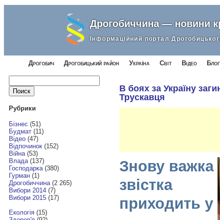
Дрогобиччина — новини 
Інформаційний портал Дрогобицьког
Дрогобич
Дрогобицький район
Україна
Світ
Відео
Блог
Найти:
В боях за Україну заги
Трускавця
Рубрики
Бізнес
(51)
Будмат
(11)
Відео
(47)
Відпочинок
(152)
Війна
(53)
Влада
(137)
Знову важка
Господарка
(380)
Гурман
(1)
звістка
Дрогобиччина
(2 265)
Вибори 2014
(7)
Вибори 2015
(17)
приходить у
Екологія
(15)
Здоров'я
(92)