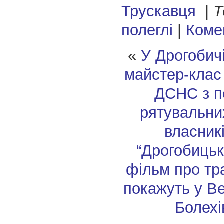
Трускавця
|
Т
полеглі
|
Комен
«
У Дрогобич
майстер-клас 
ДСНС з п
рятувальни
власник
“Дрогобицьк
фільм про тра
покажуть у Ве
Болехі