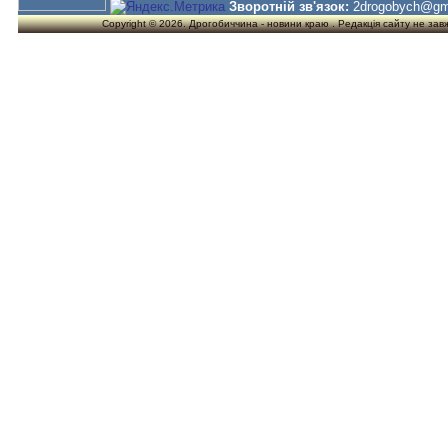
Зворотній зв'язок:
2drogobych@gm
Copyright © 2026. Дрогобиччина - новини краю . Редакція сайту не завжд