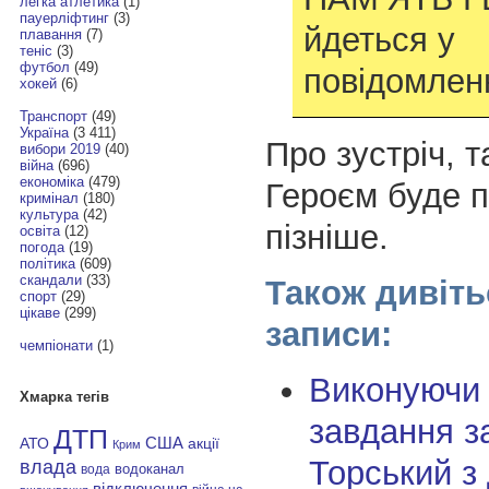
легка атлетика
(1)
пауерліфтинг
(3)
йдеться у
плавання
(7)
теніс
(3)
футбол
(49)
повідомленн
хокей
(6)
Транспорт
(49)
Україна
(3 411)
Про зустріч, 
вибори 2019
(40)
війна
(696)
економіка
(479)
Героєм буде 
кримінал
(180)
культура
(42)
пізніше.
освіта
(12)
погода
(19)
політика
(609)
скандали
(33)
Також дивіть
спорт
(29)
цікаве
(299)
записи:
чемпіонати
(1)
Виконуючи
Хмарка тегів
завдання з
ДТП
АТО
США
акції
Крим
Торський з
влада
водоканал
вода
відключення