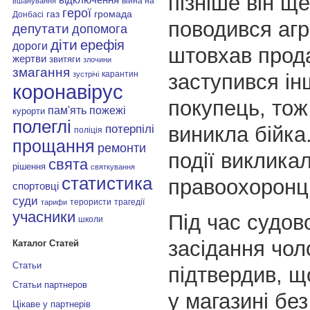
пізніше він щ
війна на
вшанування
герої
газ
громада
Донбасі
поводився агр
депутати
допомога
діти
ерефія
дороги
штовхав прода
жертви
звитяги
злочини
змагання
карантин
заступився ін
зустрічі
коронавірус
покупець, тож
пам'ять
пожежі
курорти
полеглі
виникла бійка
потерпілі
поліція
прощання
ремонти
події виклика
свята
рішення
святкування
статистика
правоохоронці
спортовці
суди
терористи
трагедії
тарифи
учасники
Під час судов
школи
засідання чол
Каталог Статей
Статьи
підтвердив, щ
Статьи партнеров
у магазині без
Цікаве у партнерів