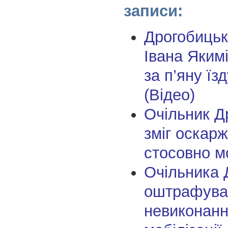
записи:
Дрогобицьк
Івана Яким
за п’яну ї
(Відео)
Очільник Д
зміг оскар
стосовно мо
Очільника 
оштрафува
невиконанн