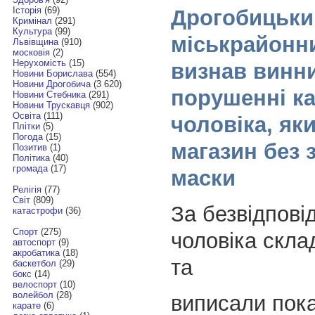
Історія
(69)
Дрогобицьки
Кримінал
(291)
Культура
(99)
міськрайонн
Львівщина
(910)
московія
(2)
Нерухомість
(15)
визнав винн
Новини Борислава
(554)
Новини Дрогобича
(3 620)
порушенні к
Новини Стебника
(291)
Новини Трускавця
(902)
Освіта
(111)
чоловіка, як
Плітки
(5)
Погода
(15)
магазин без 
Позитив
(1)
Політика
(40)
громада
(17)
маски
Релігія
(77)
Світ
(809)
За безвідпові
катастрофи
(36)
Спорт
(275)
чоловіка скла
автоспорт
(9)
акробатика
(18)
та
баскетбол
(29)
бокс
(14)
велоспорт
(10)
волейбол
(28)
виписали пок
карате
(6)