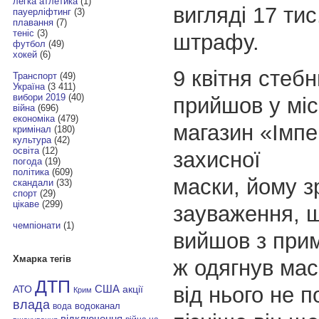
легка атлетика
(1)
вигляді 17 тис
пауерліфтинг
(3)
плавання
(7)
теніс
(3)
штрафу.
футбол
(49)
хокей
(6)
9 квітня стеб
Транспорт
(49)
Україна
(3 411)
вибори 2019
(40)
прийшов у мі
війна
(696)
економіка
(479)
магазин «Імпе
кримінал
(180)
культура
(42)
освіта
(12)
захисної
погода
(19)
політика
(609)
маски, йому 
скандали
(33)
спорт
(29)
цікаве
(299)
зауваження, щ
чемпіонати
(1)
вийшов з при
Хмарка тегів
ж одягнув маск
ДТП
від нього не п
АТО
США
акції
Крим
влада
водоканал
вода
відключення