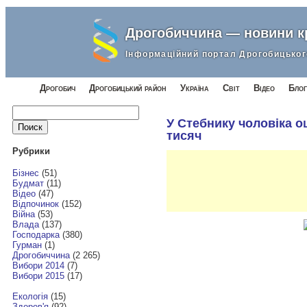
Дрогобиччина — новини 
Інформаційний портал Дрогобицьког
Дрогобич
Дрогобицький район
Україна
Світ
Відео
Блог
Найти:
У Стебнику чоловіка 
тисяч
Рубрики
Бізнес
(51)
Будмат
(11)
Відео
(47)
Відпочинок
(152)
Війна
(53)
Влада
(137)
Господарка
(380)
Гурман
(1)
Дрогобиччина
(2 265)
Вибори 2014
(7)
Вибори 2015
(17)
Екологія
(15)
Здоров'я
(92)