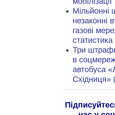
мобілізації
Мільйонні 
незаконні 
газові мере
статистика
Три штрафи
в соцмереж
автобуса «Л
Східниця» 
Підписуйтес
нас у со