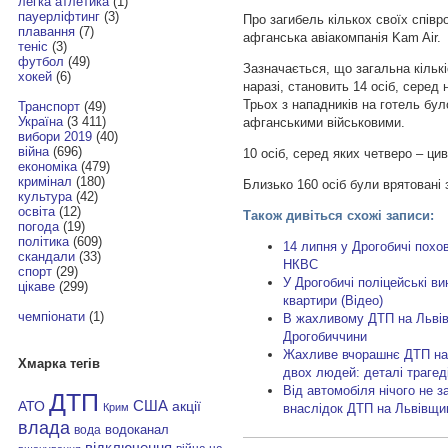
легка атлетика
(1)
пауерліфтинг
(3)
Про загибель кількох своїх співр
плавання
(7)
афганська авіакомпанія Kam Air.
теніс
(3)
футбол
(49)
Зазначається, що загальна кільк
хокей
(6)
наразі, становить 14 осіб, серед
Трьох з нападників на готель бул
Транспорт
(49)
Україна
(3 411)
афганськими військовими.
вибори 2019
(40)
війна
(696)
10 осіб, серед яких четверо – цив
економіка
(479)
кримінал
(180)
Близько 160 осіб були врятовані 
культура
(42)
освіта
(12)
Також дивіться схожі записи:
погода
(19)
політика
(609)
14 липня у Дрогобичі похо
скандали
(33)
НКВС
спорт
(29)
У Дрогобичі поліцейські в
цікаве
(299)
квартири (Відео)
чемпіонати
(1)
В жахливому ДТП на Львів
Дрогобиччини
Жахливе вчорашнє ДТП на
Хмарка тегів
двох людей: деталі трагеді
Від автомобіля нічого не 
ДТП
АТО
США
акції
внаслідок ДТП на Львівщин
Крим
влада
водоканал
вода
відключення