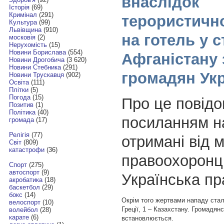
внаслідок
Історія
(69)
Кримінал
(291)
терористичн
Культура
(99)
Львівщина
(910)
на готель у с
московія
(2)
Нерухомість
(15)
Новини Борислава
(554)
Афганістану 
Новини Дрогобича
(3 620)
Новини Стебника
(291)
громадян Ук
Новини Трускавця
(902)
Освіта
(111)
Плітки
(5)
Погода
(15)
Про це повід
Позитив
(1)
Політика
(40)
посиланням на
громада
(17)
Релігія
(77)
отримані від 
Світ
(809)
катастрофи
(36)
правоохоронці
Спорт
(275)
автоспорт
(9)
Українська пр
акробатика
(18)
баскетбол
(29)
бокс
(14)
Окрім того жертвами нападу стал
велоспорт
(10)
Греції, 1 – Казахстану. Громадян
волейбол
(28)
карате
(6)
встановлюється.