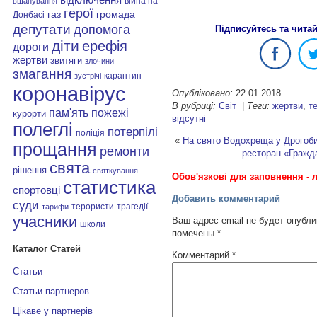
війна на
вшанування
герої
газ
громада
Донбасі
депутати
допомога
Підписуйтесь та чита
діти
ерефія
дороги
жертви
звитяги
злочини
змагання
карантин
зустрічі
коронавірус
Опубліковано:
22.01.2018
В рубриці:
Світ
|
Теги:
жертви
,
т
пам'ять
пожежі
курорти
відсутні
полеглі
потерпілі
поліція
«
На свято Водохреща у Дрогоби
прощання
ремонти
ресторан «Гражда
свята
рішення
святкування
Обов'язкові для заповнення - л
статистика
спортовці
Добавить комментарий
суди
терористи
трагедії
тарифи
учасники
Ваш адрес email не будет опубли
школи
помечены
*
Каталог Статей
Комментарий
*
Статьи
Статьи партнеров
Цікаве у партнерів