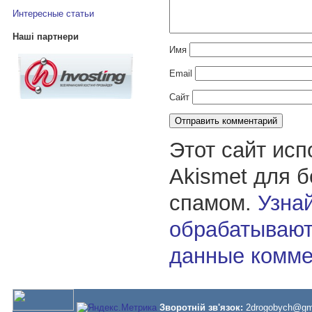
Интересные статьи
Наші партнери
Имя
Email
Сайт
Этот сайт исп
Akismet для 
спамом.
Узнай
обрабатывают
данные комме
Зворотній зв'язок:
2drogobych@gm