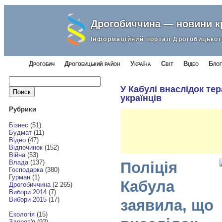
Дрогобиччина — новини 
Інформаційний портал Дрогобицьког
Дрогобич
Дрогобицький район
Україна
Світ
Відео
Блог
Найти:
У Кабулі внаслідок тер
українців
Рубрики
Бізнес
(51)
Будмат
(11)
Відео
(47)
Відпочинок
(152)
Війна
(53)
Влада
(137)
Поліція
Господарка
(380)
Гурман
(1)
Кабула
Дрогобиччина
(2 265)
Вибори 2014
(7)
Вибори 2015
(17)
заявила, що
Екологія
(15)
Здоров'я
(92)