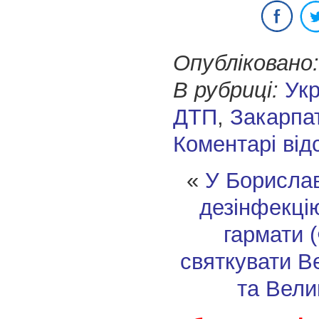
Опубліковано:
В рубриці:
Укр
ДТП
,
Закарпа
Коментарі від
«
У Борислав
дезінфекцію
гармати 
святкувати В
та Вели