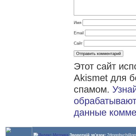
Имя
Email
Сайт
Этот сайт исп
Akismet для 
спамом.
Узнай
обрабатывают
данные комме
Зворотній зв'язок:
2drogobych@gm