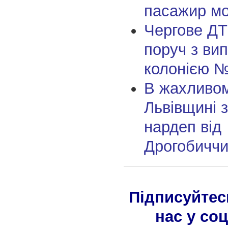
пасажир м
Чергове ДТ
поруч з ви
колонією №
В жахливо
Львівщині 
нардеп від
Дрогобичч
Підписуйтес
нас у со