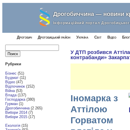
Дрогобиччина — новини 
Інформаційний портал Дрогобицьког
Дрогобич
Дрогобицький район
Україна
Світ
Відео
Блог
Найти:
У ДТП розбився Аттіла
контрабанди» Закарпа
Рубрики
Бізнес
(51)
Будмат
(11)
Відео
(47)
Відпочинок
(152)
Війна
(53)
Влада
(137)
Іномарка з
Господарка
(380)
Гурман
(1)
Аттілою
Дрогобиччина
(2 265)
Вибори 2014
(7)
Вибори 2015
(17)
Горватом
Екологія
(15)
Здоров'я
(92)