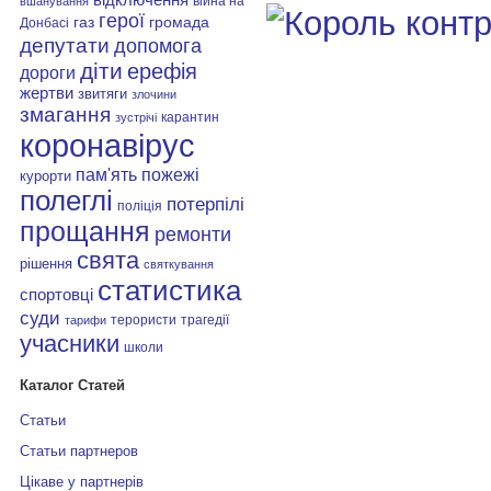
війна на
вшанування
герої
газ
громада
Донбасі
депутати
допомога
діти
ерефія
дороги
жертви
звитяги
злочини
змагання
карантин
зустрічі
коронавірус
пам'ять
пожежі
курорти
полеглі
потерпілі
поліція
прощання
ремонти
свята
рішення
святкування
статистика
спортовці
суди
терористи
трагедії
тарифи
учасники
школи
Каталог Статей
Статьи
Статьи партнеров
Цікаве у партнерів