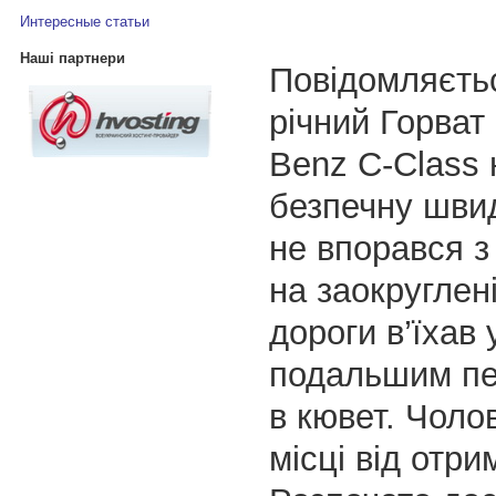
Интересные статьи
Наші партнери
Повідомляєтьс
річний Горват
Benz C-Class 
безпечну швид
не впорався з
на заокруглені
дороги в’їхав 
подальшим п
в кювет. Чолов
місці від отр