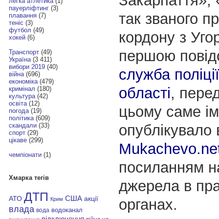
Закарпаття», 
легка атлетика
(1)
пауерліфтинг
(3)
так званого п
плавання
(7)
теніс
(3)
футбол
(49)
кордону з Уг
хокей
(6)
першою пові
Транспорт
(49)
Україна
(3 411)
вибори 2019
(40)
служба поліці
війна
(696)
економіка
(479)
області
, пере
кримінал
(180)
культура
(42)
освіта
(12)
цьому саме ім
погода
(19)
політика
(609)
опублікувало
скандали
(33)
спорт
(29)
цікаве
(299)
Mukachevo.ne
чемпіонати
(1)
посиланням н
Хмарка тегів
джерела в пр
ДТП
АТО
США
акції
органах.
Крим
влада
водоканал
вода
відключення