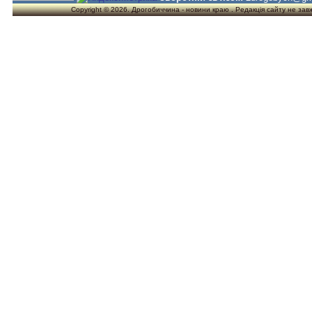
Copyright © 2026. Дрогобиччина - новини краю . Редакція сайту не завжд