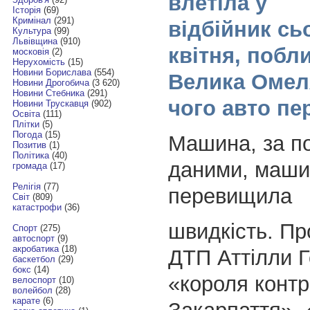
влетіла у
Історія
(69)
Кримінал
(291)
відбійник сьо
Культура
(99)
Львівщина
(910)
квітня, побл
московія
(2)
Нерухомість
(15)
Новини Борислава
(554)
Велика Омеля
Новини Дрогобича
(3 620)
Новини Стебника
(291)
чого авто пе
Новини Трускавця
(902)
Освіта
(111)
Плітки
(5)
Погода
(15)
Машина, за п
Позитив
(1)
Політика
(40)
даними, маши
громада
(17)
Релігія
(77)
перевищила
Світ
(809)
катастрофи
(36)
швидкість. Пр
Спорт
(275)
автоспорт
(9)
акробатика
(18)
ДТП Аттілли Г
баскетбол
(29)
бокс
(14)
«короля конт
велоспорт
(10)
волейбол
(28)
карате
(6)