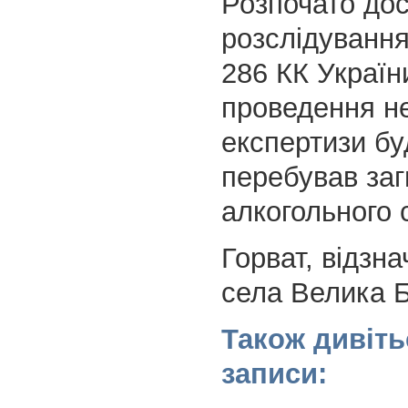
Розпочато до
розслідування 
286 КК Україн
проведення не
експертизи бу
перебував заг
алкогольного с
Горват, відзн
села Велика Б
Також дивіть
записи: