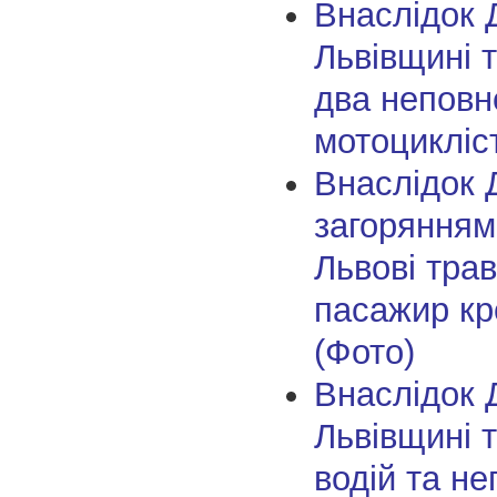
Внаслідок 
Львівщині 
два неповно
мотоцикліс
Внаслідок 
загорянням
Львові тра
пасажир кр
(Фото)
Внаслідок 
Львівщині 
водій та не