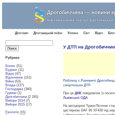
Дрогобиччина — новини 
Інформаційний портал Дрогобицьког
Дрогобич
Дрогобицький район
Україна
Світ
Відео
Блог
Найти:
У ДТП на Дрогобиччині
Рубрики
Бізнес
(51)
Будмат
(11)
Відео
(47)
Відпочинок
(152)
Поблизу с.Раневичі Дрогобицьк
Війна
(53)
Влада
(137)
смертельна ДТП
Господарка
(380)
Гурман
(1)
Про це
ДНК
повідомляє із посил
Дрогобиччина
(2 265)
Львівської ОДА
.
Вибори 2014
(7)
Вибори 2015
(17)
На автодорозі Турка-Пісочне ста
цистерною DAF 95 XF430 під кер
Екологія
(15)
с.Новоселівка Зіньківського рай