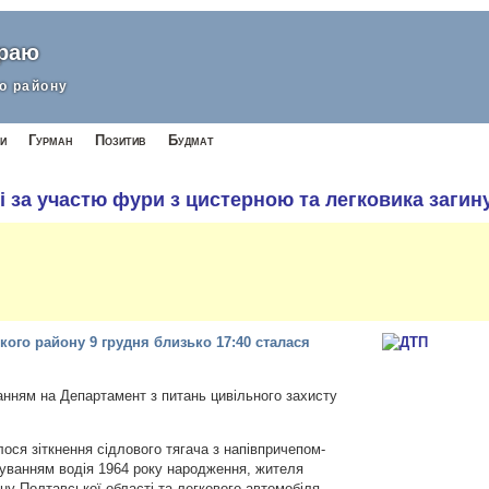
краю
о району
и
Гурман
Позитив
Будмат
 за участю фури з цистерною та легковика загин
ого району 9 грудня близько 17:40 сталася
анням на Департамент з питань цивільного захисту
лося зіткнення сідлового тягача з напівпричепом-
уванням водія 1964 року народження, жителя
ону Полтавської області та легкового автомобіля