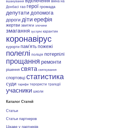
відключення
війна на
вшанування
герої
газ
громада
Донбасі
депутати
допомога
діти
ерефія
дороги
жертви
звитяги
злочини
змагання
карантин
зустрічі
коронавірус
пам'ять
пожежі
курорти
полеглі
потерпілі
поліція
прощання
ремонти
свята
рішення
святкування
статистика
спортовці
суди
терористи
трагедії
тарифи
учасники
школи
Каталог Статей
Статьи
Статьи партнеров
Цікаве у партнерів