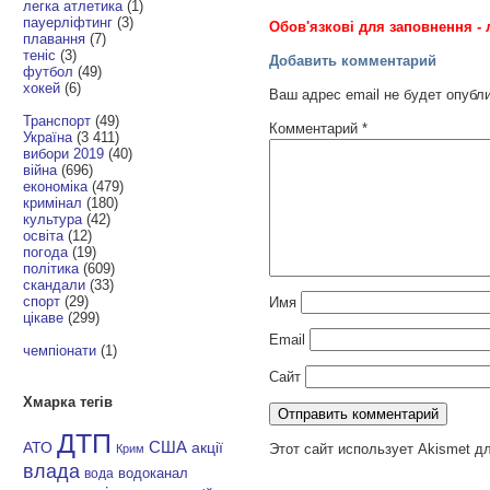
легка атлетика
(1)
пауерліфтинг
(3)
Обов'язкові для заповнення - 
плавання
(7)
теніс
(3)
Добавить комментарий
футбол
(49)
хокей
(6)
Ваш адрес email не будет опубл
Транспорт
(49)
Комментарий
*
Україна
(3 411)
вибори 2019
(40)
війна
(696)
економіка
(479)
кримінал
(180)
культура
(42)
освіта
(12)
погода
(19)
політика
(609)
скандали
(33)
спорт
(29)
Имя
цікаве
(299)
Email
чемпіонати
(1)
Сайт
Хмарка тегів
ДТП
АТО
США
акції
Этот сайт использует Akismet д
Крим
влада
водоканал
вода