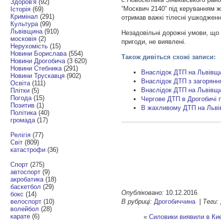
Здоров'я
(92)
“Москвич 2140” під керуванням 
Історія
(69)
Кримінал
(291)
отримав важкі тілесні ушкодженн
Культура
(99)
Львівщина
(910)
Незадовільні дорожні умови, що
московія
(2)
пригоди, не виявлені.
Нерухомість
(15)
Новини Борислава
(554)
Також дивіться схожі записи:
Новини Дрогобича
(3 620)
Новини Стебника
(291)
Внаслідок ДТП на Львівщи
Новини Трускавця
(902)
Внаслідок ДТП з загорянн
Освіта
(111)
Внаслідок ДТП на Львівщи
Плітки
(5)
Погода
(15)
Чергове ДТП в Дрогобичі 
Позитив
(1)
В жахливому ДТП на Львів
Політика
(40)
громада
(17)
Релігія
(77)
Світ
(809)
катастрофи
(36)
Спорт
(275)
автоспорт
(9)
акробатика
(18)
баскетбол
(29)
Опубліковано:
10.12.2016
бокс
(14)
В рубриці:
Дрогобиччина
|
Теги:
велоспорт
(10)
волейбол
(28)
карате
(6)
«
Силовики виявили в Киє