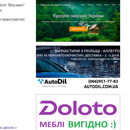
іля “Москвич”
ю.
-транспортної
ла школа
»