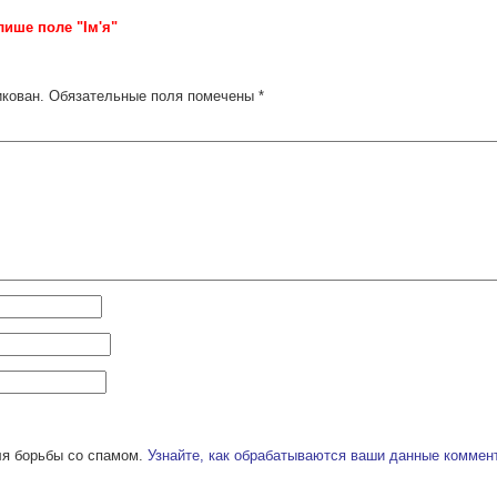
лише поле "Ім'я"
икован.
Обязательные поля помечены
*
ля борьбы со спамом.
Узнайте, как обрабатываются ваши данные коммен