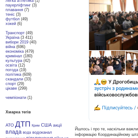
легка атлетика
(1)
пауерліфтинг
(3)
плавання
(7)
теніс
(3)
футбол
(49)
хокей
(6)
Транспорт
(49)
Україна
(3 411)
вибори 2019
(40)
війна
(696)
економіка
(479)
кримінал
(180)
культура
(42)
освіта
(12)
погода
(19)
політика
(609)
скандали
(33)
спорт
(29)
цікаве
(299)
чемпіонати
(1)
Хмарка тегів
ДТП
АТО
США
акції
Крим
Йшлось і про те, наскільки важл
влада
водоканал
вода
інформацію Координаційному штаб
відключення