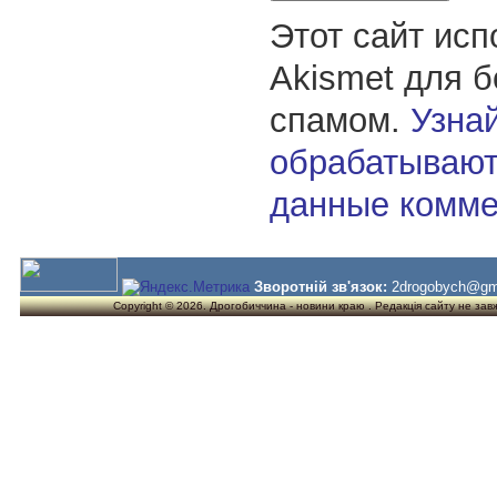
Этот сайт исп
Akismet для 
спамом.
Узнай
обрабатывают
данные комме
Зворотній зв'язок:
2drogobych@gm
Copyright © 2026. Дрогобиччина - новини краю . Редакція сайту не завжд