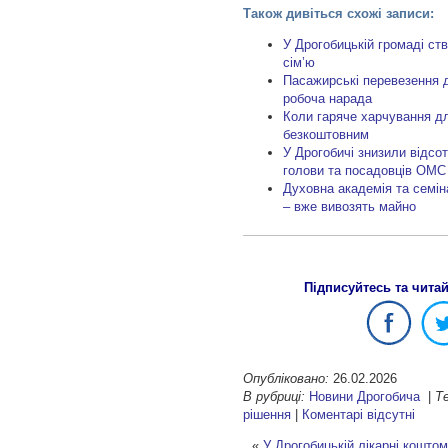
Також дивіться схожі записи:
У Дрогобицькій громаді ст
сім’ю
Пасажирські перевезення д
робоча нарада
Коли гаряче харчування д
безкоштовним
У Дрогобичі знизили відсо
голови та посадовців ОМС
Духовна академія та семіна
– вже вивозять майно
Підписуйтесь та чита
Опубліковано:
26.02.2026
В рубриці:
Новини Дрогобича
|
Те
рішення
|
Коментарі відсутні
«
У Дрогобицькій лікарні кошто