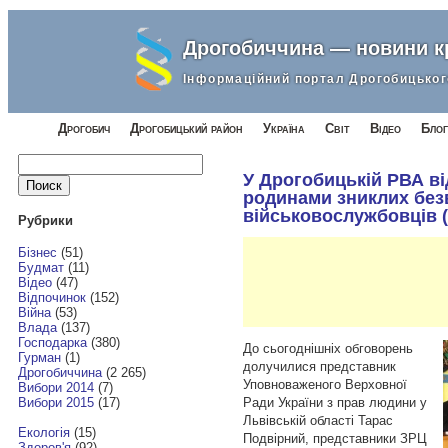
Дрогобиччина — новини 
Інформаційний портал Дрогобицьког
Дрогобич
Дрогобицький район
Україна
Світ
Відео
Блог
Найти:
У Дрогобицькій РВА ві
родинами зниклих без
військовослужбовців 
Рубрики
Бізнес
(51)
Будмат
(11)
Відео
(47)
Відпочинок
(152)
Війна
(53)
Влада
(137)
Господарка
(380)
До сьогоднішніх обговорень
Гурман
(1)
долучилися представник
Дрогобиччина
(2 265)
Уповноваженого Верховної
Вибори 2014
(7)
Ради України з прав людини у
Вибори 2015
(17)
Львівській області Тарас
Екологія
(15)
Подвірний, представники ЗРЦ
Здоров'я
(92)