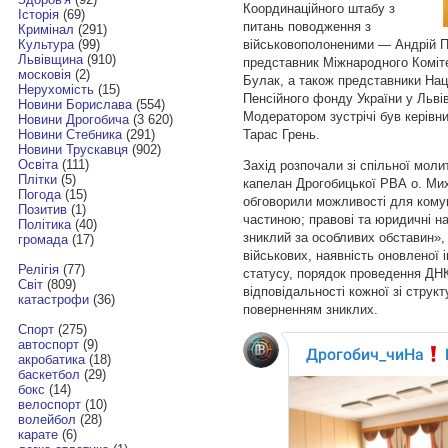
Координаційного штабу з
Історія
(69)
питань поводження з
Кримінал
(291)
військовополоненими — Андрій П
Культура
(99)
Львівщина
(910)
представник Міжнародного Коміт
московія
(2)
Булак, а також представники Нац
Нерухомість
(15)
Пенсійного фонду України у
Львів
Новини Борислава
(554)
Модератором зустрічі був керівн
Новини Дрогобича
(3 620)
Тарас Грень.
Новини Стебника
(291)
Новини Трускавця
(902)
Освіта
(111)
Захід розпочали зі спільної моли
Плітки
(5)
капелан Дрогобицької РВА о. Ми
Погода
(15)
обговорили можливості для комун
Позитив
(1)
частиною; правові та юридичні на
Політика
(40)
зниклий за особливих обставин»,
громада
(17)
військових, наявність оновленої 
Релігія
(77)
статусу, порядок проведення ДНК
Світ
(809)
відповідальності кожної зі струк
катастрофи
(36)
поверненням зниклих.
Спорт
(275)
автоспорт
(9)
акробатика
(18)
баскетбол
(29)
бокс
(14)
велоспорт
(10)
волейбол
(28)
карате
(6)