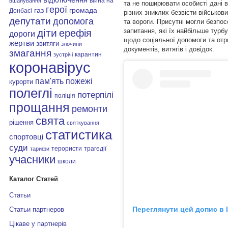
війна на
вшанування
та не поширювати особисті дані в
герої
газ
громада
Донбасі
різних зниклих безвісти військо
депутати
допомога
та вороги. Присутні могли безпо
запитання, які їх найбільше турб
діти
ерефія
дороги
щодо соціальної допомоги та отр
жертви
звитяги
злочини
документів, витягів і довідок.
змагання
карантин
зустрічі
коронавірус
пам'ять
пожежі
курорти
полеглі
потерпілі
поліція
прощання
ремонти
свята
рішення
святкування
статистика
спортовці
суди
терористи
трагедії
тарифи
учасники
школи
Каталог Статей
Статьи
Переглянути цей допис в 
Статьи партнеров
Цікаве у партнерів