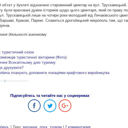
 об’єкт у буклеті відзначено старовинний цвинтар на вул. Трускавецькій. 
ету були враховані думки істориків щодо цього цвинтаря, який по праву п
ул. Трускавецькій лише на чотири роки молодший від Личаківського цвинт
Варшаві, Кракові, Парижі. Славиться дрогобицький некрополь тим, що та
іячів.
чення діяльності виконкому
є туристичний сезон
реможців туристичної вікторини (Фото)
ячені Всесвітньому дню туризму
ще друкувати?
обича планують доповнити локаціями крафтового виробництва
Підписуйтесь та читайте нас у соцмережах
обича
|
Теги:
видання
,
друк
,
туризм
|
2 комментария