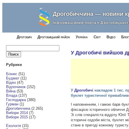
Дрогобиччина — новини 
Інформаційний портал Дрогобицьког
Дрогобич
Дрогобицький район
Україна
Світ
Відео
Блог
Найти:
У Дрогобичі вийшов д
Рубрики
Бізнес
(51)
Будмат
(11)
Відео
(47)
Відпочинок
(152)
У
Дрогобичі
накладом 1 тис. пр
Війна
(53)
Влада
(137)
буклет туристичної приваблив
Господарка
(380)
Гурман
(1)
І наповненням, і гамою барв бук
Дрогобиччина
(2 265)
фіксацією історичного обличчя Д
Вибори 2014
(7)
Зі слів спеціаліста відділу Юлії
Вибори 2015
(17)
історичні оздоби міста, буклет м
стане в пригоді кожному туристу
Екологія
(15)