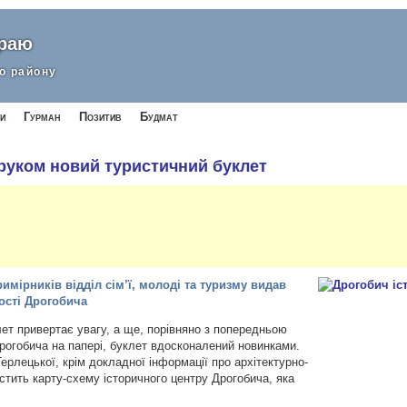
краю
о району
и
Гурман
Позитив
Будмат
руком новий туристичний буклет
имірників відділ сім’ї, молоді та туризму видав
ості Дрогобича
лет привертає увагу, а ще, порівняно з попередньою
рогобича на папері, буклет вдосконалений новинками.
 Терлецької, крім докладної інформації про архітектурно-
істить карту-схему історичного центру Дрогобича, яка
.