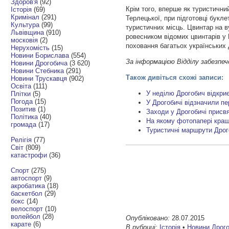
Здоров'я
(92)
Крім того, вперше як туристичний
Історія
(69)
Кримінал
(291)
Терлецької, при підготовці букл
Культура
(99)
туристичних місць. Цвинтар на в
Львівщина
(910)
ровесником відомих цвинтарів у 
московія
(2)
поховання багатьох українських д
Нерухомість
(15)
Новини Борислава
(554)
За інформацією Відділу забезпе
Новини Дрогобича
(3 620)
Новини Стебника
(291)
Також дивіться схожі записи:
Новини Трускавця
(902)
Освіта
(111)
У неділю Дрогобич відкри
Плітки
(5)
Погода
(15)
У Дрогобичі відзначили пе
Позитив
(1)
Заходи у Дрогобичі присв
Політика
(40)
На якому фотопапері кра
громада
(17)
Туристичні маршрути Дрог
Релігія
(77)
Світ
(809)
катастрофи
(36)
Спорт
(275)
автоспорт
(9)
акробатика
(18)
баскетбол
(29)
бокс
(14)
велоспорт
(10)
волейбол
(28)
Опубліковано:
28.07.2015
карате
(6)
В рубриці:
Історія
•
Новини Дрог