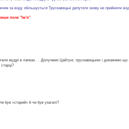
ичем за воду збільшується
Трускавецькі депутати знову не прийняли жо
лише поле "Ім'я"
али мудрі в лапках.. . Долучмио Цайтунг, трускавецьких і докажимо що 
 старці?
и був «старий» й чи був узагалі?