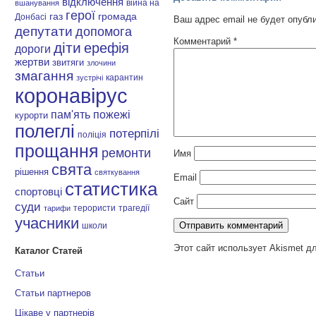
відключення
війна на
вшанування
герої
газ
громада
Донбасі
Ваш адрес email не будет опубл
депутати
допомога
Комментарий
*
діти
ерефія
дороги
жертви
звитяги
злочини
змагання
карантин
зустрічі
коронавірус
пам'ять
пожежі
курорти
полеглі
потерпілі
поліція
прощання
ремонти
Имя
свята
рішення
святкування
Email
статистика
спортовці
Сайт
суди
терористи
трагедії
тарифи
учасники
школи
Этот сайт использует Akismet д
Каталог Статей
Статьи
Статьи партнеров
Цікаве у партнерів