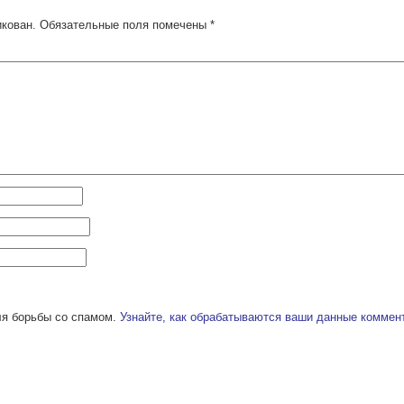
икован.
Обязательные поля помечены
*
ля борьбы со спамом.
Узнайте, как обрабатываются ваши данные коммен