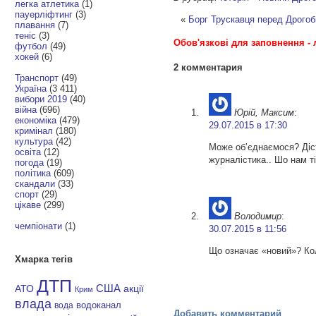
легка атлетика
(1)
пауерліфтинг
(3)
«
Борг Трускавця перед Дрогоб
плавання
(7)
теніс
(3)
Обов'язкові для заповнення - 
футбол
(49)
хокей
(6)
2 комментария
Транспорт
(49)
Україна
(3 411)
вибори 2019
(40)
війна
(696)
Юрій, Максим
:
економіка
(479)
29.07.2015 в 17:30
кримінал
(180)
культура
(42)
Може об’єднаємося? Діст
освіта
(12)
журналістика.. Шо нам ті
погода
(19)
політика
(609)
скандали
(33)
спорт
(29)
цікаве
(299)
Володимир
:
чемпіонати
(1)
30.07.2015 в 11:56
Що означає «новий»? Кол
Хмарка тегів
ДТП
АТО
США
акції
Крим
влада
водоканал
вода
Добавить комментарий