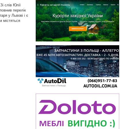
Зі слів Юлії
оповнив перелік
аря у Львові і є
м містяться