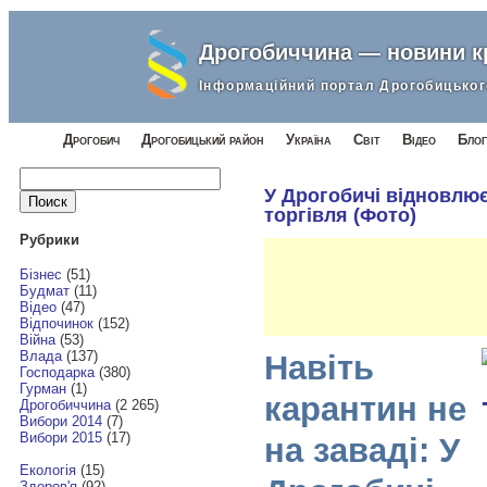
Дрогобиччина — новини 
Інформаційний портал Дрогобицьког
Дрогобич
Дрогобицький район
Україна
Світ
Відео
Блог
Найти:
У Дрогобичі відновлює
торгівля (Фото)
Рубрики
Бізнес
(51)
Будмат
(11)
Відео
(47)
Відпочинок
(152)
Війна
(53)
Влада
(137)
Навіть
Господарка
(380)
Гурман
(1)
карантин не
Дрогобиччина
(2 265)
Вибори 2014
(7)
Вибори 2015
(17)
на заваді: У
Екологія
(15)
Здоров'я
(92)