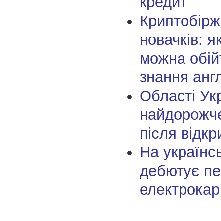
кредит
Криптобірж
новачків: я
можна обій
знання анг
Області Укр
найдорожч
після відкр
На українс
дебютує п
електрокар