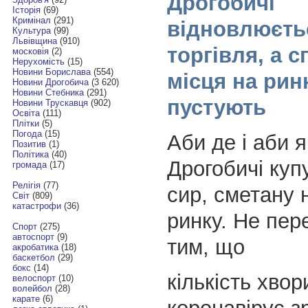
Дрогобичі
Історія
(69)
Кримінал
(291)
відновлюєть
Культура
(99)
Львівщина
(910)
торгівля, а с
московія
(2)
Нерухомість
(15)
Новини Борислава
(554)
місця на рин
Новини Дрогобича
(3 620)
Новини Стебника
(291)
пустують
Новини Трускавця
(902)
Освіта
(111)
Плітки
(5)
Погода
(15)
Аби де і аби я
Позитив
(1)
Політика
(40)
Дрогобичі куп
громада
(17)
Релігія
(77)
сир, сметану 
Світ
(809)
катастрофи
(36)
ринку. Не пе
Спорт
(275)
автоспорт
(9)
тим, що
акробатика
(18)
баскетбол
(29)
бокс
(14)
кількість хвор
велоспорт
(10)
волейбол
(28)
карате
(6)