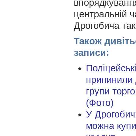
впорядкування
центральній ч
Дрогобича та
Також дивіть
записи:
Поліцейськ
припинили 
групи торг
(Фото)
У Дрогобич
можна купи