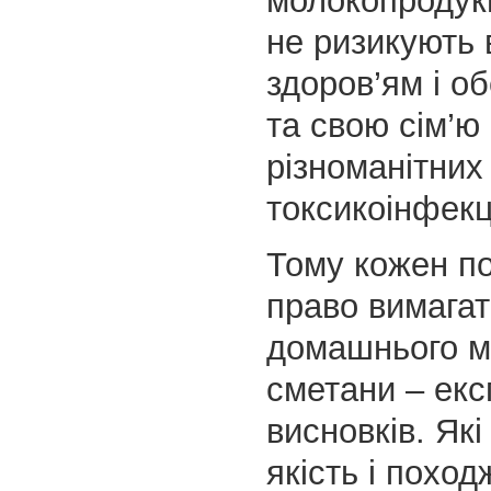
молокопродукц
не ризикують
здоров’ям і о
та свою сім’ю 
різноманітних
токсикоінфекц
Тому кожен п
право вимагат
домашнього мо
сметани – екс
висновків. Які
якість і похо