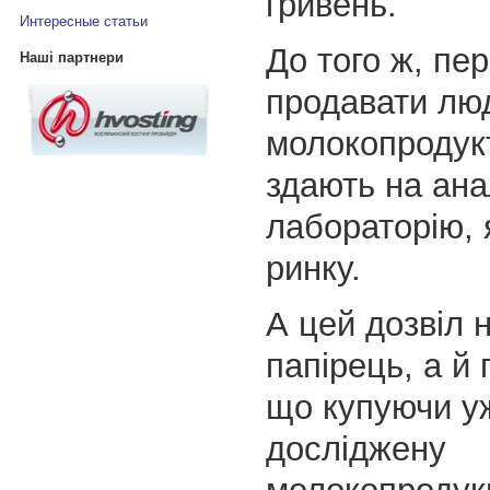
гривень.
Интересные статьи
До того ж, пер
Наші партнери
продавати лю
молокопродукт
здають на ана
лабораторію, 
ринку.
А цей дозвіл 
папірець, а й 
що купуючи у
досліджену