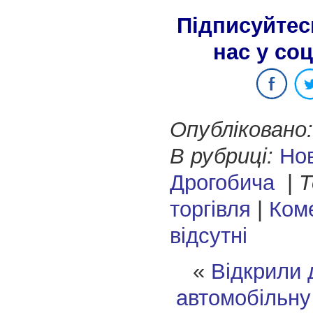
Підписуйтес
нас у со
Опубліковано:
В рубриці:
Но
Дрогобича
|
Т
торгівля
|
Ком
відсутні
«
Відкрили 
автомобільну