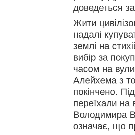
доведеться за
Жити цивілізо
надалі купува
землі на стих
вибір за поку
часом на вул
Алейхема з то
покінчено. Пі
переїхали на
Володимира В
означає, що п