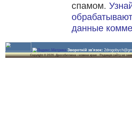
спамом.
Узнай
обрабатывают
данные комме
Зворотній зв'язок:
2drogobych@gm
Copyright © 2026. Дрогобиччина - новини краю . Редакція сайту не завжд