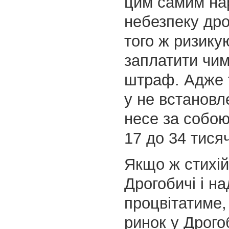
цим самим на
небезпеку дро
того ж ризикую
заплатити чи
штраф. Адже т
у не встановл
несе за собо
17 до 34 тися
Якщо ж стихій
Дрогобичі і на
процвітатиме,
ринок у Дрого