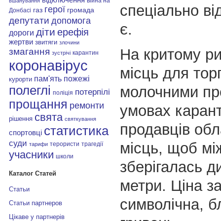
війна на
вшанування
спеціально ві
герої
газ
громада
Донбасі
депутати
допомога
є.
діти
ерефія
дороги
жертви
звитяги
злочини
На критому ри
змагання
карантин
зустрічі
коронавірус
місць для торг
пам'ять
пожежі
курорти
молочними пр
полеглі
потерпілі
поліція
прощання
ремонти
умовах карант
свята
рішення
святкування
продавців об
статистика
спортовці
суди
місць, щоб мі
терористи
трагедії
тарифи
учасники
школи
зберігалась ди
Каталог Статей
метри. Ціна за
Статьи
символічна, б
Статьи партнеров
Цікаве у партнерів