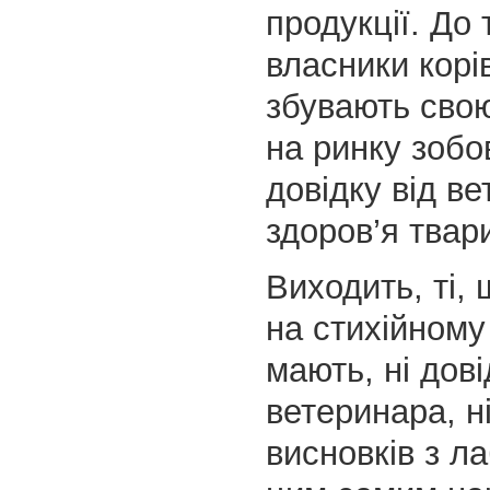
продукції. До 
власники корів
збувають сво
на ринку зобов
довідку від в
здоров’я твар
Виходить, ті,
на стихійному
мають, ні дові
ветеринара, н
висновків з л