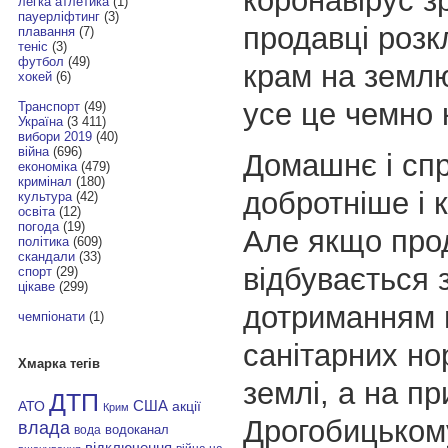
коронавірус з
легка атлетика
(1)
пауерліфтинг
(3)
продавці розк
плавання
(7)
теніс
(3)
футбол
(49)
крам на землю
хокей
(6)
усе це чемно 
Транспорт
(49)
Україна
(3 411)
вибори 2019
(40)
війна
(696)
Домашнє і спр
економіка
(479)
кримінал
(180)
добротніше і 
культура
(42)
освіта
(12)
погода
(19)
Але якщо про
політика
(609)
скандали
(33)
відбувається 
спорт
(29)
цікаве
(299)
дотриманням 
чемпіонати
(1)
санітарних но
Хмарка тегів
землі, а на пр
ДТП
АТО
США
акції
Крим
Дрогобицькому
влада
водоканал
вода
відключення