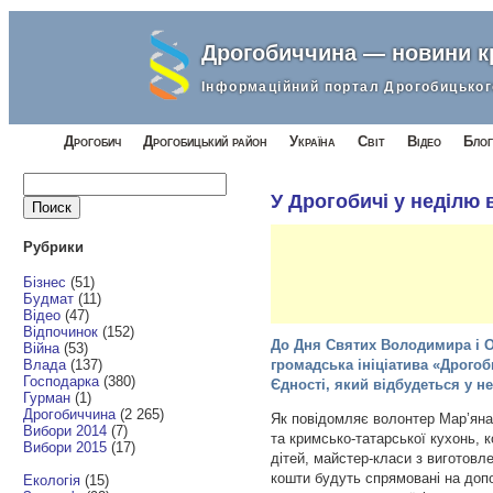
Дрогобиччина — новини 
Інформаційний портал Дрогобицьког
Дрогобич
Дрогобицький район
Україна
Світ
Відео
Блог
Найти:
У Дрогобичі у неділю 
Рубрики
Бізнес
(51)
Будмат
(11)
Відео
(47)
Відпочинок
(152)
До Дня Святих Володимира і Ол
Війна
(53)
Влада
(137)
громадська ініціатива «Дрого
Господарка
(380)
Єдності, який відбудеться у н
Гурман
(1)
Дрогобиччина
(2 265)
Як повідомляє волонтер Мар’яна 
Вибори 2014
(7)
та кримсько-татарської кухонь, 
Вибори 2015
(17)
дітей, майстер-класи з виготовле
кошти будуть спрямовані на доп
Екологія
(15)