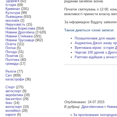
Здоров'я
(92)
родинам загиблих воїнів.
Історія
(69)
Кримінал
(291)
Початок святкувань о 12:00, кон
Культура
(99)
можливості принести власну випі
Львівщина
(910)
московія
(2)
За інформацією Відділу забезпе
Нерухомість
(15)
Новини Борислава
(554)
Також дивіться схожі записи:
Новини Дрогобича
(3 620)
Новини Стебника
(291)
Позашляховик для наших о
Новини Трускавця
(902)
Анджеліна Джолі знову при
Освіта
(111)
Врятована вірою: історія Д
Плітки
(5)
Погода
(15)
Чергові 100 дронів з Дрог
Позитив
(1)
Раптово відійшов у вічніс
Політика
(40)
громада
(17)
Релігія
(77)
Світ
(809)
катастрофи
(36)
Спорт
(275)
автоспорт
(9)
акробатика
(18)
баскетбол
(29)
Опубліковано:
24.07.2015
бокс
(14)
В рубриці:
Дрогобиччина
•
Новин
велоспорт
(10)
волейбол
(28)
карате
(6)
«
За пролікованих іногородні