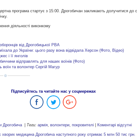
цертна програма стартує з 15:00. Дрогобичан закликають долучитися до с
чку.
чення діяльності виконкому
боронців від Дрогобицької РВА
їхала до України: цього разу вона відвідала Херсон (Фото, Відео)
жес і її янголів
обиччини відправлять для наших воїнів (Фото)
ть воїн та волонтер Сергій Магур
Підписуйтесь та читайте нас у соцмережах
и Дрогобича
|
Теги:
армія
,
волонтери
,
покровителі
|
Коментарі відсутні
х хворих медицина Дрогобича наступного року отримає 5 млн 50 тис грн.