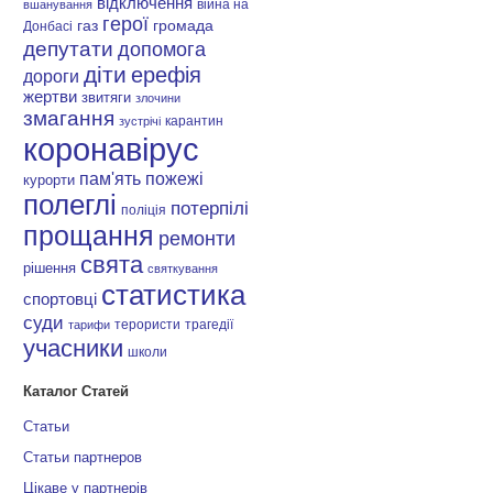
відключення
війна на
вшанування
герої
газ
громада
Донбасі
депутати
допомога
діти
ерефія
дороги
жертви
звитяги
злочини
змагання
карантин
зустрічі
коронавірус
пам'ять
пожежі
курорти
полеглі
потерпілі
поліція
прощання
ремонти
свята
рішення
святкування
статистика
спортовці
суди
терористи
трагедії
тарифи
учасники
школи
Каталог Статей
Статьи
Статьи партнеров
Цікаве у партнерів