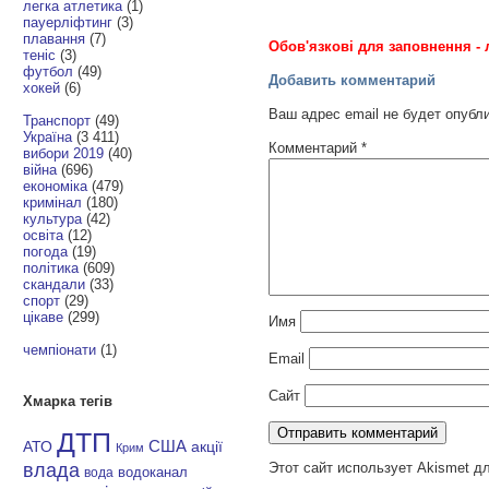
легка атлетика
(1)
пауерліфтинг
(3)
плавання
(7)
Обов'язкові для заповнення - 
теніс
(3)
футбол
(49)
Добавить комментарий
хокей
(6)
Ваш адрес email не будет опубл
Транспорт
(49)
Україна
(3 411)
Комментарий
*
вибори 2019
(40)
війна
(696)
економіка
(479)
кримінал
(180)
культура
(42)
освіта
(12)
погода
(19)
політика
(609)
скандали
(33)
спорт
(29)
цікаве
(299)
Имя
чемпіонати
(1)
Email
Сайт
Хмарка тегів
ДТП
АТО
США
акції
Крим
влада
Этот сайт использует Akismet д
водоканал
вода