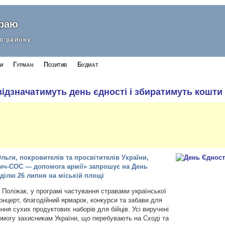
краю
о району
и
Гурман
Позитив
Будмат
відзначатимуть день єдності і збиратимуть кошти
ьги, покровителів та просвітителів України,
бич-СОС — допомога армії» запрошує на День
еділю 26 липня на міській площі
Поліжак, у програмі частування стравами української
концерт, благодійний ярмарок, конкурси та забави для
ння сухих продуктових наборів для бійців. Усі виручені
омогу захисникам України, що перебувають на Сході та