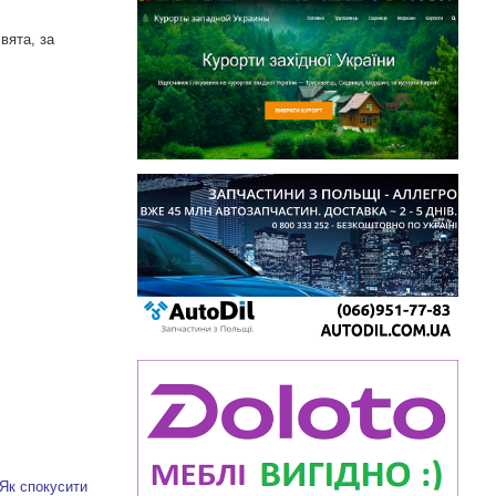
вята, за
Як спокусити