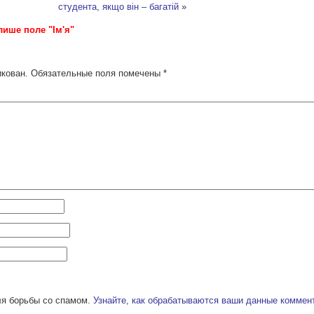
студента, якщо він – багатій
»
лише поле "Ім'я"
икован.
Обязательные поля помечены
*
ля борьбы со спамом.
Узнайте, как обрабатываются ваши данные коммен