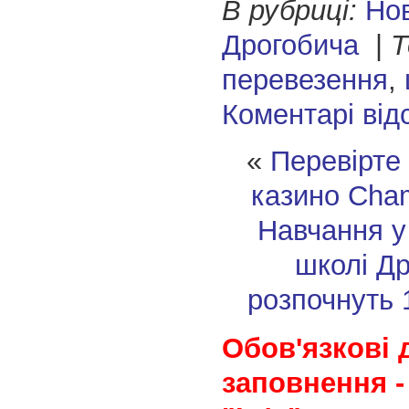
В рубриці:
Но
Дрогобича
|
Т
перевезення
,
Коментарі від
«
Перевірте 
казино Cha
Навчання у
школі Д
розпочнуть 
Обов'язкові 
заповнення -