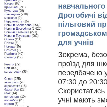
Історія
(69)
навчального 
Кримінал
(291)
Культура
(99)
Дрогобичі в
Львівщина
(910)
московія
(2)
Нерухомість
(15)
пільговий пр
Новини Борислава
(554)
Новини Дрогобича
(3 620)
громадськом
Новини Стебника
(291)
Новини Трускавця
(902)
Освіта
(111)
для учнів
Плітки
(5)
Погода
(15)
Позитив
(1)
Зокрема, без
Політика
(40)
громада
(17)
проїзд для шк
Релігія
(77)
Світ
(809)
передбачено у
катастрофи
(36)
Спорт
(275)
07:30 до 20:3
автоспорт
(9)
акробатика
(18)
Скористатись
баскетбол
(29)
бокс
(14)
велоспорт
(10)
учні мають зм
волейбол
(28)
карате
(6)