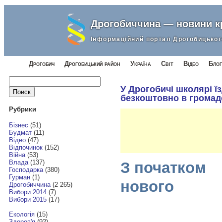
Дрогобиччина — новини 
Інформаційний портал Дрогобицьког
Дрогобич
Дрогобицький район
Україна
Світ
Відео
Блог
Найти:
У Дрогобичі школярі ї
безкоштовно в громад
Рубрики
Бізнес
(51)
Будмат
(11)
Відео
(47)
Відпочинок
(152)
Війна
(53)
Влада
(137)
З початком
Господарка
(380)
Гурман
(1)
нового
Дрогобиччина
(2 265)
Вибори 2014
(7)
Вибори 2015
(17)
Екологія
(15)
Здоров'я
(92)