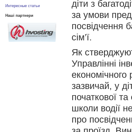
діти з багатод
Интересные статьи
за умови пред
Наші партнери
посвідчення б
сім’ї.
Як стверджую
Управлінні інв
економічного 
зазвичай, у ді
початкової та
школи водії н
про посвідчен
за проїзд. Ви