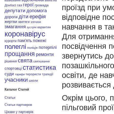
війна на
вшанування
герої
проїзд при ум
газ
громада
Донбасі
депутати
допомога
відповідне по
діти
ерефія
дороги
жертви
звитяги
злочини
навчання в та
змагання
карантин
зустрічі
коронавірус
Для отриманн
пам'ять
пожежі
курорти
посвідчення п
полеглі
потерпілі
поліція
прощання
звернутись до
ремонти
свята
рішення
святкування
позашкільного
статистика
спортовці
освіти, де нав
суди
терористи
трагедії
тарифи
учасники
школи
розвивається 
Каталог Статей
Окрім цього, 
Статьи
Статьи партнеров
пільговий прої
Цікаве у партнерів