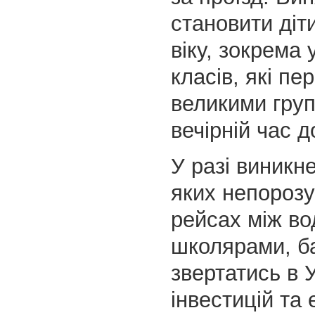
становити діти
віку, зокрема 
класів, які п
великими гру
вечірній час д
У разі виникн
яких непорозу
рейсах між во
школярами, б
звертатись в 
інвестицій та