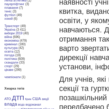
наявності учн
легка атлетика
(1)
пауерліфтинг
(3)
плавання
(7)
квитка, видан
теніс
(3)
футбол
(49)
освіти, у яком
хокей
(6)
Транспорт
(49)
навчаються. 
Україна
(3 411)
вибори 2019
(40)
отримання так
війна
(696)
економіка
(479)
кримінал
(180)
варто звертат
культура
(42)
освіта
(12)
дирекції навч
погода
(19)
політика
(609)
скандали
(33)
установи, ін
спорт
(29)
цікаве
(299)
Для учнів, які
чемпіонати
(1)
секції та гуртк
Хмарка тегів
позашкільний 
ДТП
АТО
США
акції
Крим
влада
передбачено 
водоканал
вода
відключення