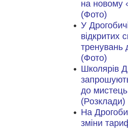
на новому 
(Фото)
У Дрогобич
відкритих 
тренувань 
(Фото)
Школярів Д
запрошують
до мистецьк
(Розклади)
На Дрогоби
зміни тари