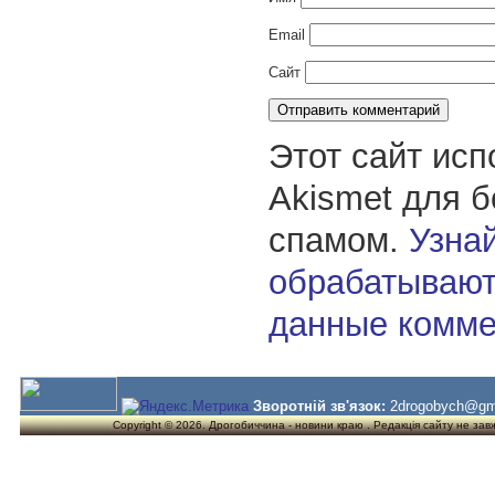
Email
Сайт
Этот сайт исп
Akismet для 
спамом.
Узнай
обрабатывают
данные комме
Зворотній зв'язок:
2drogobych@gm
Copyright © 2026. Дрогобиччина - новини краю . Редакція сайту не завжд