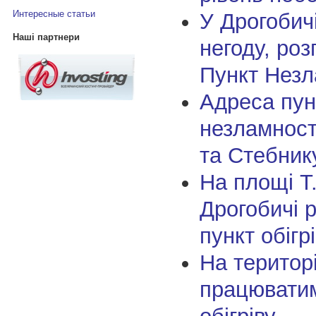
Интересные статьи
У Дрогобичі
Наші партнери
негоду, ро
Пункт Незл
Адреса пун
незламност
та Стебник
На площі Т
Дрогобичі 
пункт обігр
На територ
працюватим