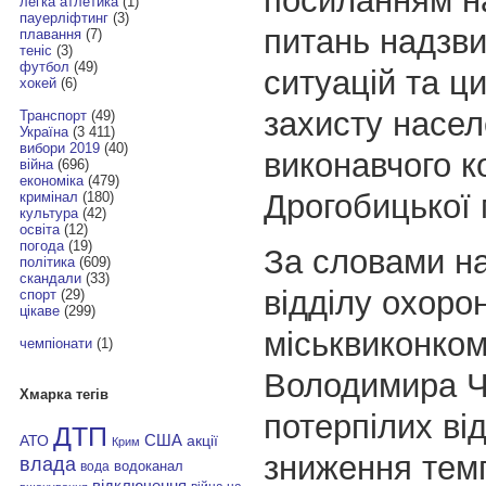
посиланням на
легка атлетика
(1)
пауерліфтинг
(3)
питань надзв
плавання
(7)
теніс
(3)
футбол
(49)
ситуацій та ц
хокей
(6)
захисту насе
Транспорт
(49)
Україна
(3 411)
вибори 2019
(40)
виконавчого к
війна
(696)
економіка
(479)
Дрогобицької 
кримінал
(180)
культура
(42)
освіта
(12)
погода
(19)
За словами н
політика
(609)
скандали
(33)
відділу охоро
спорт
(29)
цікаве
(299)
міськвиконко
чемпіонати
(1)
Володимира Ч
Хмарка тегів
потерпілих від
ДТП
АТО
США
акції
Крим
зниження тем
влада
водоканал
вода
відключення