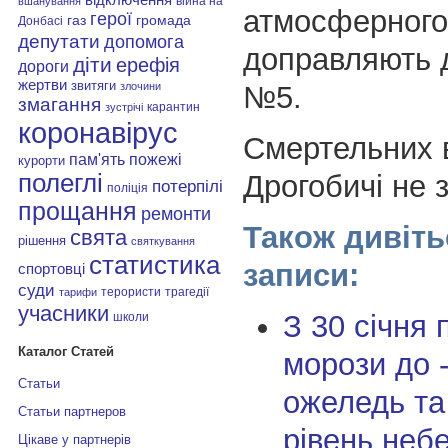
війна на
вшанування
атмосферного 
герої
газ
громада
Донбасі
депутати
допомога
доправляють д
діти
ерефія
дороги
жертви
звитяги
№5.
злочини
змагання
карантин
зустрічі
коронавірус
Смертельних в
пам'ять
пожежі
курорти
Дрогобичі не 
полеглі
потерпілі
поліція
прощання
ремонти
Також дивіть
свята
рішення
святкування
статистика
записи:
спортовці
суди
терористи
трагедії
тарифи
учасники
З 30 січня
школи
Каталог Статей
морози до -
Статьи
ожеледь та
Статьи партнеров
рівень неб
Цікаве у партнерів