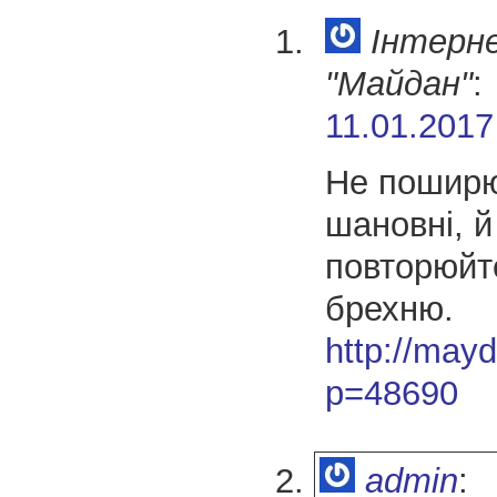
Інтерн
"Майдан"
:
11.01.2017
Не поширю
шановні, й
повторюйт
брехню.
http://may
p=48690
admin
: