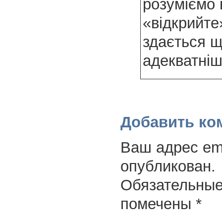
розуміємо
«відкрийте
здається щ
адекватніш
Добавить ко
Ваш адрес ema
опубликован.
Обязательные
помечены
*