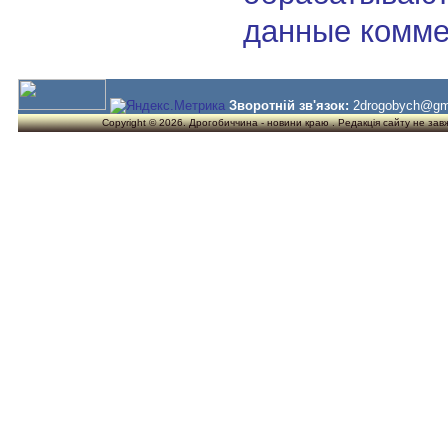
данные комме
Зворотній зв'язок:
2drogobych@gm
Copyright © 2026. Дрогобиччина - новини краю . Редакція сайту не завжд