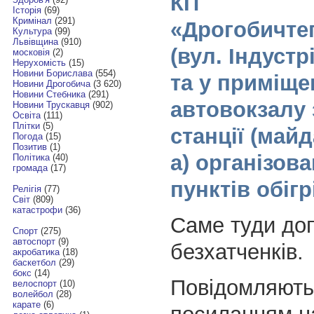
КП
Історія
(69)
Кримінал
(291)
«Дрогобичте
Культура
(99)
Львівщина
(910)
(вул. Індустр
московія
(2)
Нерухомість
(15)
Новини Борислава
(554)
та у приміще
Новини Дрогобича
(3 620)
Новини Стебника
(291)
автовокзалу 
Новини Трускавця
(902)
Освіта
(111)
Плітки
(5)
станції (майд
Погода
(15)
Позитив
(1)
а) організов
Політика
(40)
громада
(17)
пунктів обігр
Релігія
(77)
Світ
(809)
катастрофи
(36)
Саме туди до
Спорт
(275)
автоспорт
(9)
безхатченків.
акробатика
(18)
баскетбол
(29)
бокс
(14)
Повідомляют
велоспорт
(10)
волейбол
(28)
карате
(6)