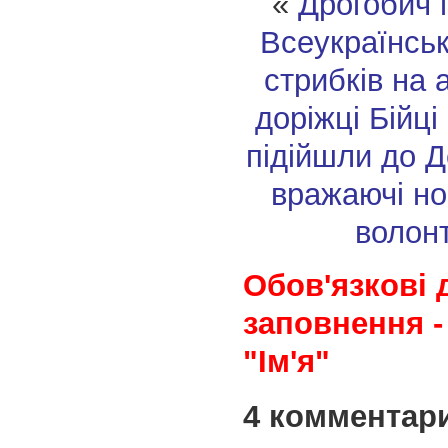
«
Дрогобич 
Всеукраїнськ
стрибків на 
доріжці
Бійці
підійшли до 
вражаючі но
волон
Обов'язкові 
заповнення -
"Ім'я"
4 комментар