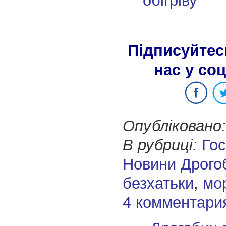
обігріву
Підписуйтес
нас у со
Опубліковано:
В рубриці:
Го
Новини Дрого
безхатьки
,
мо
4 комментари