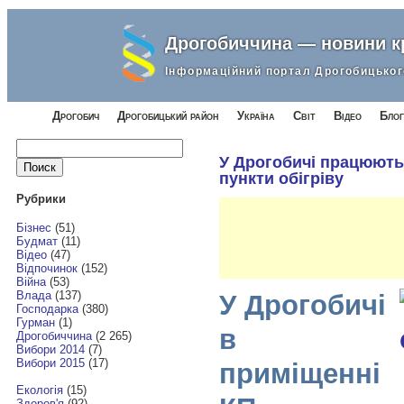
Дрогобиччина — новини 
Інформаційний портал Дрогобицьког
Дрогобич
Дрогобицький район
Україна
Світ
Відео
Блог
Найти:
У Дрогобичі працюють 
пункти обігріву
Рубрики
Бізнес
(51)
Будмат
(11)
Відео
(47)
Відпочинок
(152)
Війна
(53)
Влада
(137)
У Дрогобичі
Господарка
(380)
Гурман
(1)
в
Дрогобиччина
(2 265)
Вибори 2014
(7)
Вибори 2015
(17)
приміщенні
Екологія
(15)
Здоров'я
(92)