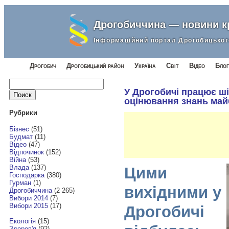
Дрогобиччина — новини 
Інформаційний портал Дрогобицьког
Дрогобич
Дрогобицький район
Україна
Світ
Відео
Блог
Найти:
У Дрогобичі працює ші
оцінювання знань майб
Рубрики
Бізнес
(51)
Будмат
(11)
Відео
(47)
Відпочинок
(152)
Війна
(53)
Влада
(137)
Цими
Господарка
(380)
Гурман
(1)
вихідними у
Дрогобиччина
(2 265)
Вибори 2014
(7)
Вибори 2015
(17)
Дрогобичі
Екологія
(15)
Здоров'я
(92)