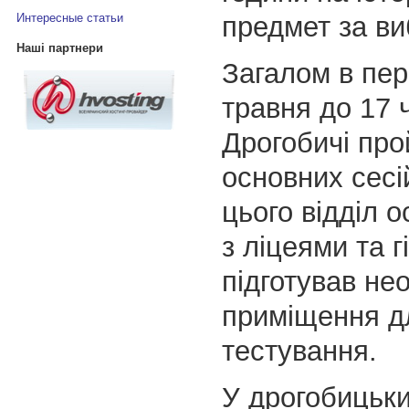
предмет за ви
Интересные статьи
Наші партнери
Загалом в пер
травня до 17 
Дрогобичі про
основних сесі
цього відділ о
з ліцеями та г
підготував нео
приміщення д
тестування.
У дрогобицьк