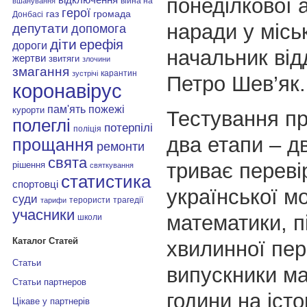
понеділкової 
війна на
вшанування
герої
газ
громада
Донбасі
наради у міськ
депутати
допомога
діти
ерефія
дороги
начальник від
жертви
звитяги
злочини
змагання
карантин
зустрічі
Петро Шев’як.
коронавірус
пам'ять
пожежі
курорти
Тестування пр
полеглі
потерпілі
поліція
два етапи – дв
прощання
ремонти
свята
триває переві
рішення
святкування
статистика
спортовці
української м
суди
терористи
трагедії
тарифи
учасники
математики, п
школи
Каталог Статей
хвилинної пе
Статьи
випускники ма
Статьи партнеров
години на істо
Цікаве у партнерів