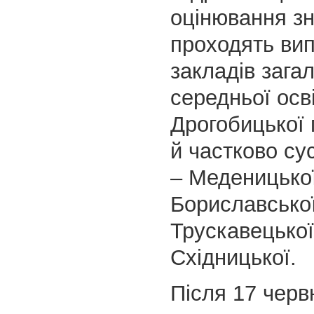
оцінювання з
проходять ви
закладів зага
середньої осв
Дрогобицької 
й частково су
– Меденицької
Бориславської
Трускавецької
Східницької.
Після 17 чер