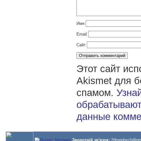
Имя
Email
Сайт
Этот сайт исп
Akismet для 
спамом.
Узнай
обрабатывают
данные комме
Зворотній зв'язок:
2drogobych@gm