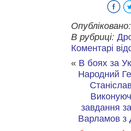
Опубліковано:
В рубриці:
Др
Коментарі від
«
В боях за У
Народний Ге
Станісла
Виконуюч
завдання з
Варламов з 