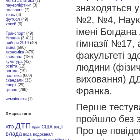
легка атлетика
(1)
знаходяться у
пауерліфтинг
(3)
плавання
(7)
теніс
(3)
№2, №4, Наук
футбол
(49)
хокей
(6)
імені Богдана
Транспорт
(49)
Україна
(3 411)
гімназії №17, 
вибори 2019
(40)
війна
(696)
економіка
(479)
факультеті зд
кримінал
(180)
культура
(42)
людини (фізи
освіта
(12)
погода
(19)
політика
(609)
виховання) ДД
скандали
(33)
спорт
(29)
Франка.
цікаве
(299)
чемпіонати
(1)
Перше тестув
Хмарка тегів
пройшло без 
ДТП
АТО
США
акції
Про це повідо
Крим
влада
водоканал
вода
відключення