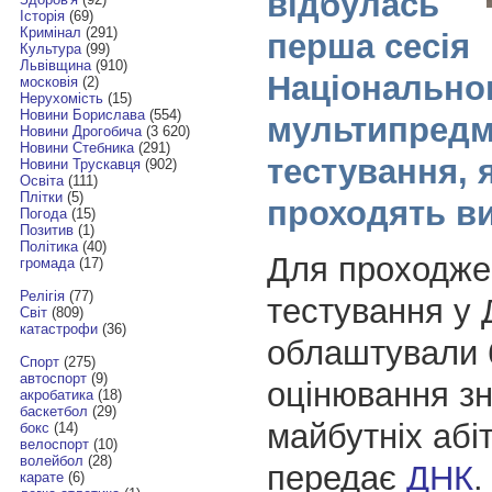
відбулась
Історія
(69)
Кримінал
(291)
перша сесія
Культура
(99)
Львівщина
(910)
Національно
московія
(2)
Нерухомість
(15)
Новини Борислава
(554)
мультипредм
Новини Дрогобича
(3 620)
Новини Стебника
(291)
тестування, 
Новини Трускавця
(902)
Освіта
(111)
Плітки
(5)
проходять в
Погода
(15)
Позитив
(1)
Політика
(40)
Для проходже
громада
(17)
Релігія
(77)
тестування у 
Світ
(809)
катастрофи
(36)
облаштували 
Спорт
(275)
автоспорт
(9)
оцінювання з
акробатика
(18)
баскетбол
(29)
майбутніх абіт
бокс
(14)
велоспорт
(10)
волейбол
(28)
передає
ДНК
.
карате
(6)