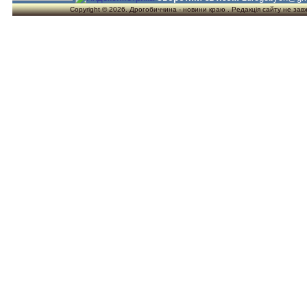
Copyright © 2026. Дрогобиччина - новини краю . Редакція сайту не завжд