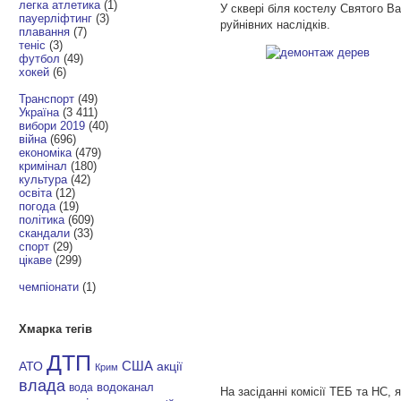
легка атлетика
(1)
У сквері біля костелу Святого В
пауерліфтинг
(3)
руйнівних наслідків.
плавання
(7)
теніс
(3)
футбол
(49)
хокей
(6)
Транспорт
(49)
Україна
(3 411)
вибори 2019
(40)
війна
(696)
економіка
(479)
кримінал
(180)
культура
(42)
освіта
(12)
погода
(19)
політика
(609)
скандали
(33)
спорт
(29)
цікаве
(299)
чемпіонати
(1)
Хмарка тегів
ДТП
АТО
США
акції
Крим
влада
водоканал
вода
На засіданні комісії ТЕБ та НС, 