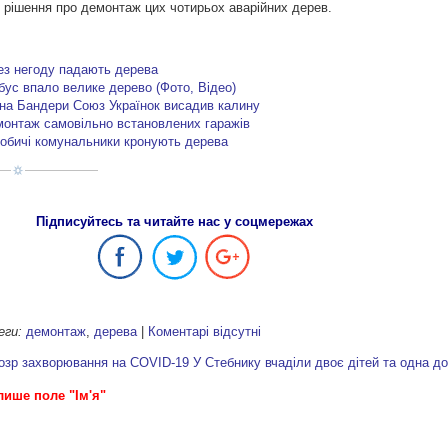
и рішення про демонтаж цих чотирьох аварійних дерев.
рез негоду падають дерева
бус впало велике дерево (Фото, Відео)
ана Бандери Союз Українок висадив калину
монтаж самовільно встановлених гаражів
гобичі комунальники кронують дерева
Підписуйтесь та читайте нас у соцмережах
еги:
демонтаж
,
дерева
|
Коментарі відсутні
дозр захворювання на COVID-19
У Стебнику вчаділи двоє дітей та одна 
лише поле "Ім'я"