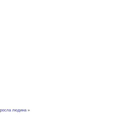
доросла людина
»