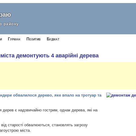
краю
о району
и
Гурман
Позитив
Будмат
 міста демонтують 4 аварійні дерева
ндери обвалилося дерево, яке впало на тротуар та
я дерев є надзвичайно гострим, однак дерева, які на
о від старості обвалюються, становлять загрозу
агоустрою міста.