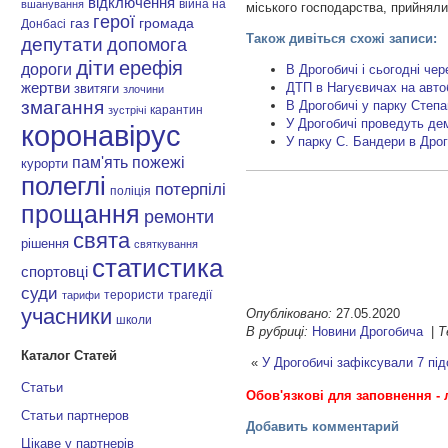
відключення
війна на
вшанування
міського господарства, прийнял
герої
газ
громада
Донбасі
Також дивіться схожі записи:
депутати
допомога
діти
ерефія
дороги
В Дрогобичі і сьогодні че
ДТП в Нагуєвичах на авто
жертви
звитяги
злочини
змагання
В Дрогобичі у парку Степ
карантин
зустрічі
У Дрогобичі проведуть де
коронавірус
У парку С. Бандери в Дро
пам'ять
пожежі
курорти
полеглі
потерпілі
поліція
прощання
ремонти
свята
рішення
святкування
статистика
спортовці
суди
терористи
трагедії
тарифи
учасники
Опубліковано:
27.05.2020
школи
В рубриці:
Новини Дрогобича
|
Т
Каталог Статей
«
У Дрогобичі зафіксували 7 пі
Статьи
Обов'язкові для заповнення - 
Статьи партнеров
Добавить комментарий
Цікаве у партнерів