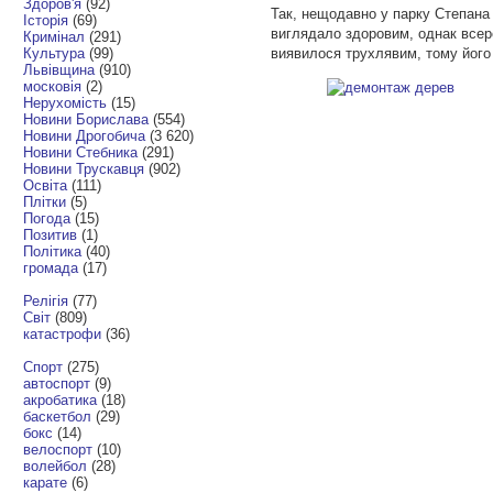
Здоров'я
(92)
Так, нещодавно у парку Степана
Історія
(69)
виглядало здоровим, однак всере
Кримінал
(291)
Культура
(99)
виявилося трухлявим, тому його
Львівщина
(910)
московія
(2)
Нерухомість
(15)
Новини Борислава
(554)
Новини Дрогобича
(3 620)
Новини Стебника
(291)
Новини Трускавця
(902)
Освіта
(111)
Плітки
(5)
Погода
(15)
Позитив
(1)
Політика
(40)
громада
(17)
Релігія
(77)
Світ
(809)
катастрофи
(36)
Спорт
(275)
автоспорт
(9)
акробатика
(18)
баскетбол
(29)
бокс
(14)
велоспорт
(10)
волейбол
(28)
карате
(6)