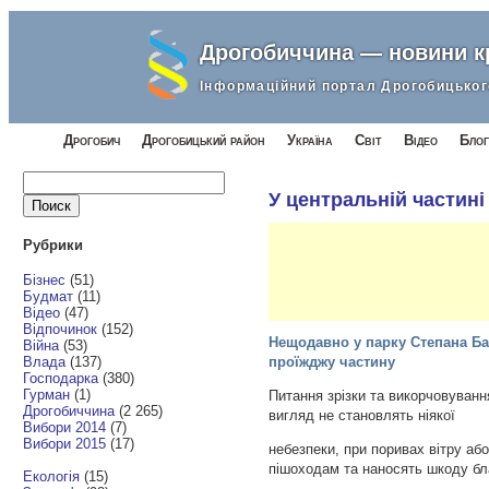
Дрогобиччина — новини 
Інформаційний портал Дрогобицьког
Дрогобич
Дрогобицький район
Україна
Світ
Відео
Блог
Найти:
У центральній частині
Рубрики
Бізнес
(51)
Будмат
(11)
Відео
(47)
Відпочинок
(152)
Нещодавно у парку Степана Ба
Війна
(53)
Влада
(137)
проїжджу частину
Господарка
(380)
Гурман
(1)
Питання зрізки та викорчовуванн
Дрогобиччина
(2 265)
вигляд не становлять ніякої
Вибори 2014
(7)
Вибори 2015
(17)
небезпеки, при поривах вітру аб
пішоходам та наносять шкоду бл
Екологія
(15)