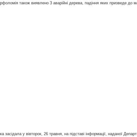
арфоломія також виявлено 3 аварійні дерева, падіння яких призведе до 
яка засідала у вівторок, 26 травня, на підставі інформації, наданої Депа