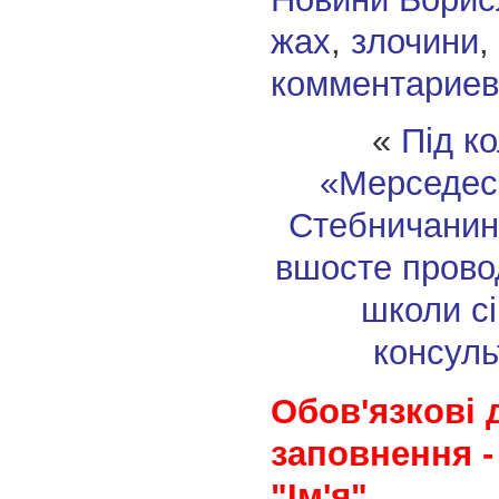
жах
,
злочини
,
комментариев
«
Під к
«Мерседес
Стебничани
вшосте прово
школи с
консуль
Обов'язкові 
заповнення -
"Ім'я"