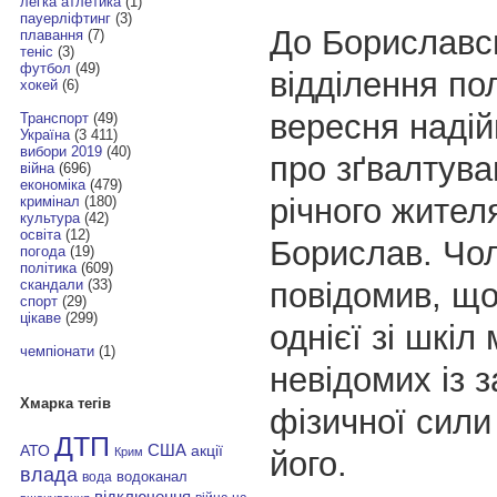
легка атлетика
(1)
пауерліфтинг
(3)
До Бориславс
плавання
(7)
теніс
(3)
футбол
(49)
відділення пол
хокей
(6)
вересня наді
Транспорт
(49)
Україна
(3 411)
вибори 2019
(40)
про зґвалтува
війна
(696)
економіка
(479)
річного жител
кримінал
(180)
культура
(42)
освіта
(12)
Борислав. Чол
погода
(19)
політика
(609)
повідомив, що
скандали
(33)
спорт
(29)
цікаве
(299)
однієї зі шкіл
чемпіонати
(1)
невідомих із 
Хмарка тегів
фізичної сили
ДТП
АТО
США
акції
його.
Крим
влада
водоканал
вода
відключення