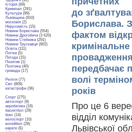
причетних
Історія
(69)
Кримінал
(291)
до зґвалтув
Культура
(99)
Львівщина
(910)
Борислава. 
московія
(2)
Нерухомість
(15)
Новини Борислава
(554)
фактом відк
Новини Дрогобича
(3 620)
Новини Стебника
(291)
кримінальне
Новини Трускавця
(902)
Освіта
(111)
Плітки
(5)
провадження
Погода
(15)
Позитив
(1)
передбачає 
Політика
(40)
громада
(17)
волі терміно
Релігія
(77)
Світ
(809)
років
катастрофи
(36)
Спорт
(275)
автоспорт
(9)
Про це 6 вер
акробатика
(18)
баскетбол
(29)
відділ комуніка
бокс
(14)
велоспорт
(10)
волейбол
(28)
Львівської обл
карате
(6)