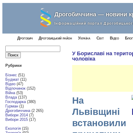
Дрогобиччина — новини 
Інформаційний портал Дрогобицьког
Дрогобич
Дрогобицький район
Україна
Світ
Відео
Блог
Найти:
У Бориславі на терито
чоловіка
Рубрики
Бізнес
(51)
Будмат
(11)
Відео
(47)
Відпочинок
(152)
Війна
(53)
Влада
(137)
На
Господарка
(380)
Гурман
(1)
Львівщині
Дрогобиччина
(2 265)
Вибори 2014
(7)
Вибори 2015
(17)
встановили
Екологія
(15)
Здоров'я
(92)