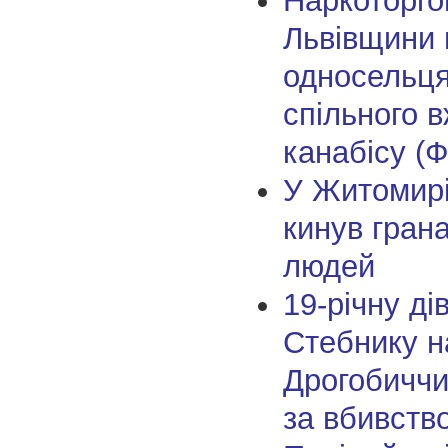
Наркоторго
Львівщини 
односельця
спільного 
канабісу (Ф
У Житомирі
кинув грана
людей
19-річну ді
Стебнику н
Дрогобиччи
за вбивств