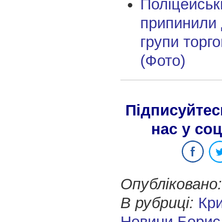
Поліцейськ
припинили 
групи торг
(Фото)
Підписуйтес
нас у со
Опубліковано:
В рубриці:
Кр
Новини Борис