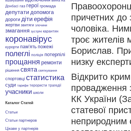
війна на
вшанування
Правоохоронц
герої
газ
громада
Донбасі
депутати
допомога
причетних до 
діти
ерефія
дороги
жертви
звитяги
чоловіка. Ним
злочини
змагання
карантин
зустрічі
коронавірус
троє жителів 
пам'ять
пожежі
курорти
Борислав. Пр
полеглі
потерпілі
поліція
низку експерт
прощання
ремонти
свята
рішення
святкування
Відкрито крим
статистика
спортовці
суди
провадження з
терористи
трагедії
тарифи
учасники
школи
КК України (З
Каталог Статей
статевої прис
Статьи
неприродним 
Статьи партнеров
Цікаве у партнерів