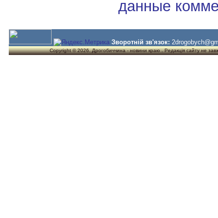
данные комме
Зворотній зв'язок:
2drogobych@gm
Copyright © 2026. Дрогобиччина - новини краю . Редакція сайту не завжд