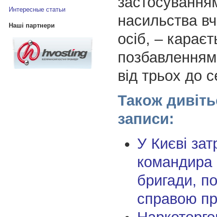
застосування
Интересные статьи
насильства в
Наші партнери
осіб, – караєт
позбавленням 
від трьох до с
Також дивіть
записи:
У Києві за
командира 
бригади, по
справою пр