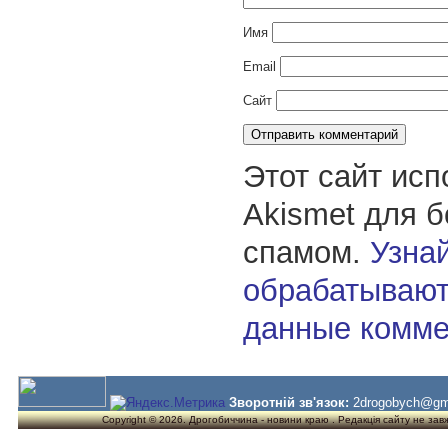
Имя
Email
Сайт
Этот сайт исп
Akismet для 
спамом.
Узнай
обрабатывают
данные комме
Зворотній зв'язок:
2drogobych@gm
Copyright © 2026. Дрогобиччина - новини краю . Редакція сайту не завжд