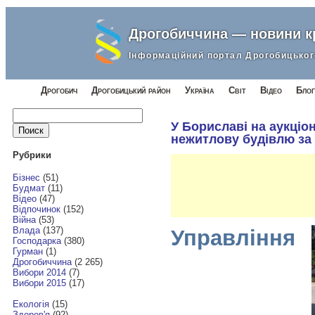
Дрогобиччина — новини 
Інформаційний портал Дрогобицьког
Дрогобич
Дрогобицький район
Україна
Світ
Відео
Блог
Найти:
У Бориславі на аукціо
нежитлову будівлю за 1
Рубрики
Бізнес
(51)
Будмат
(11)
Відео
(47)
Відпочинок
(152)
Війна
(53)
Влада
(137)
Управління
Господарка
(380)
Гурман
(1)
Дрогобиччина
(2 265)
Вибори 2014
(7)
Вибори 2015
(17)
Екологія
(15)
Здоров'я
(92)