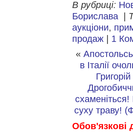
В рубриці:
Но
Борислава
|
Т
аукціони
,
при
продаж
|
1 Ко
«
Апостольсь
в Італії очо
Григорій
Дрогобичч
схаменіться!
суху траву! (
Обов'язкові 