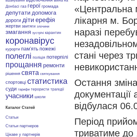
війна на
вшанування
герої
«Центральна 
газ
громада
Донбасі
депутати
допомога
лікарня м. Бо
діти
ерефія
дороги
жертви
звитяги
злочини
наразі перебу
змагання
карантин
зустрічі
коронавірус
незадовільном
пам'ять
пожежі
курорти
стані через т
полеглі
потерпілі
поліція
прощання
невикористан
ремонти
свята
рішення
святкування
статистика
Остання зміна
спортовці
суди
терористи
трагедії
тарифи
документації 
учасники
школи
відбулася 06.
Каталог Статей
Статьи
Період прийо
Статьи партнеров
триватиме до 
Цікаве у партнерів