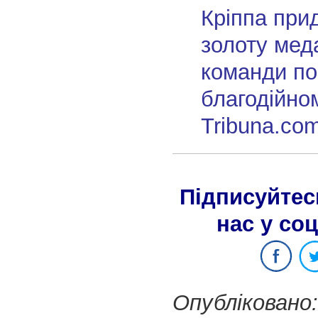
Кріппа при
золоту меда
команди по
благодійном
Tribuna.co
Підписуйтес
нас у со
Опубліковано: