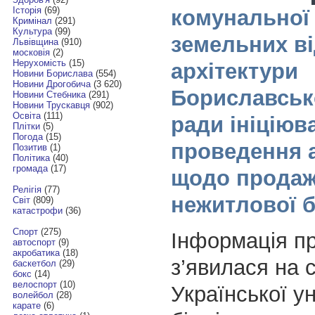
Історія
(69)
комунальної 
Кримінал
(291)
Культура
(99)
земельних ві
Львівщина
(910)
московія
(2)
Нерухомість
(15)
архітектури
Новини Борислава
(554)
Новини Дрогобича
(3 620)
Бориславсько
Новини Стебника
(291)
Новини Трускавця
(902)
Освіта
(111)
ради ініціюв
Плітки
(5)
Погода
(15)
проведення 
Позитив
(1)
Політика
(40)
громада
(17)
щодо прода
Релігія
(77)
нежитлової б
Світ
(809)
катастрофи
(36)
Спорт
(275)
Інформація п
автоспорт
(9)
акробатика
(18)
з’явилася на с
баскетбол
(29)
бокс
(14)
велоспорт
(10)
Української у
волейбол
(28)
карате
(6)