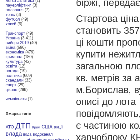
біржі, переда
легка атлетика
(1)
пауерліфтинг
(3)
плавання
(7)
теніс
(3)
Стартова ціна
футбол
(49)
хокей
(6)
становить 357
Транспорт
(49)
Україна
(3 411)
ці кошти проп
вибори 2019
(40)
війна
(696)
купити нежитл
економіка
(479)
кримінал
(180)
культура
(42)
загальною пл
освіта
(12)
погода
(19)
кв. метрів за 
політика
(609)
скандали
(33)
спорт
(29)
м.Борислав, ву
цікаве
(299)
описі до лота
чемпіонати
(1)
повідомляють,
Хмарка тегів
є частиною к
ДТП
АТО
США
акції
Крим
влада
харчоблоку К
водоканал
вода
відключення