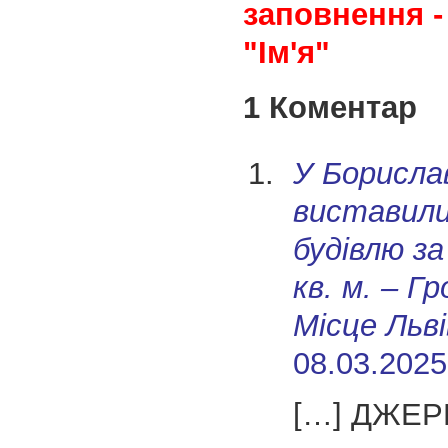
заповнення -
"Ім'я"
1 Коментар
У Борислав
виставил
будівлю за
кв. м. – Г
Місце Льві
08.03.2025
[…] ДЖЕР