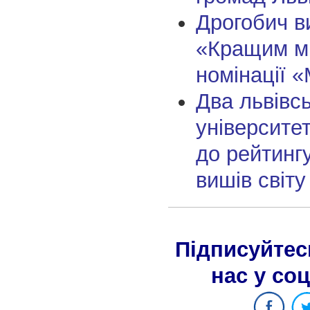
Дрогобич в
«Кращим мі
номінації «
Два львівс
університе
до рейтинг
вишів світу
Підписуйтес
нас у со