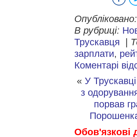
Опубліковано:
В рубриці:
Но
Трускавця
|
Т
зарплати
,
рей
Коментарі від
«
У Трускавці
з одоруванн
порвав гр
Порошенка
Обов'язкові 