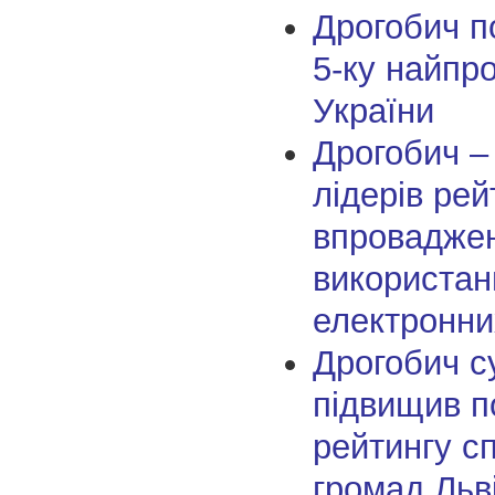
Дрогобич п
5-ку найпр
України
Дрогобич –
лідерів рей
впроваджен
використан
електронни
Дрогобич с
підвищив п
рейтингу с
громад Льв