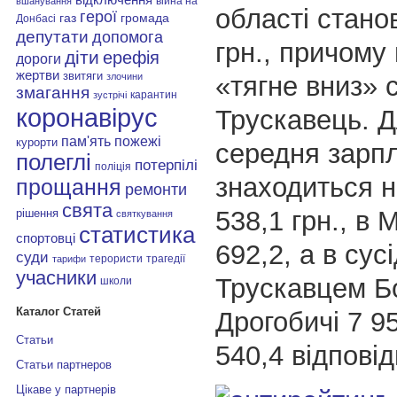
війна на
вшанування
області стано
герої
газ
громада
Донбасі
депутати
допомога
грн., причому
діти
ерефія
дороги
жертви
звитяги
«тягне вниз» 
злочини
змагання
карантин
зустрічі
коронавірус
Трускавець. Д
пам'ять
пожежі
курорти
середня зарпл
полеглі
потерпілі
поліція
знаходиться н
прощання
ремонти
свята
538,1 грн., в 
рішення
святкування
статистика
спортовці
692,2, а в сусі
суди
терористи
трагедії
тарифи
учасники
Трускавцем Б
школи
Каталог Статей
Дрогобичі 7 95
Статьи
540,4 відповід
Статьи партнеров
Цікаве у партнерів