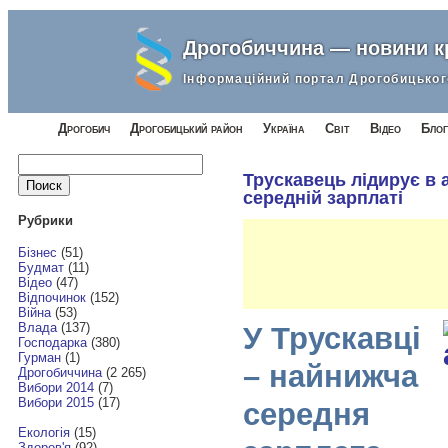
Дрогобиччина — новини 
Інформаційний портал Дрогобицьког
Дрогобич
Дрогобицький район
Україна
Світ
Відео
Блог
Найти:
Трускавець лідирує в 
середній зарплаті
Рубрики
Бізнес
(51)
Будмат
(11)
Відео
(47)
Відпочинок
(152)
Війна
(53)
Влада
(137)
У Трускавці
Господарка
(380)
Гурман
(1)
– найнижча
Дрогобиччина
(2 265)
Вибори 2014
(7)
Вибори 2015
(17)
середня
Екологія
(15)
Здоров'я
(92)