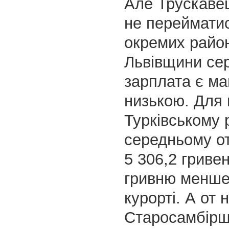
Але Трускаве
не перейматис
окремих райо
Львівщини се
зарплата є м
низькою. Для 
Турківському 
середньому о
5 306,2 гриве
гривню менше, 
курорті. А от 
Старосамбірщ