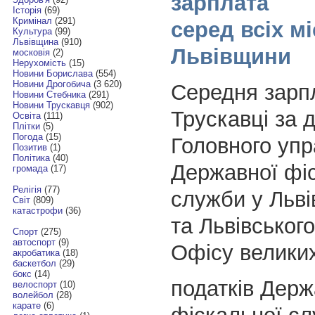
зарплата
Історія
(69)
Кримінал
(291)
серед всіх мі
Культура
(99)
Львівщина
(910)
Львівщини
московія
(2)
Нерухомість
(15)
Новини Борислава
(554)
Новини Дрогобича
(3 620)
Середня зарп
Новини Стебника
(291)
Новини Трускавця
(902)
Трускавці за 
Освіта
(111)
Плітки
(5)
Погода
(15)
Головного упр
Позитив
(1)
Політика
(40)
Державної фі
громада
(17)
Релігія
(77)
служби у Льві
Світ
(809)
катастрофи
(36)
та Львівськог
Спорт
(275)
автоспорт
(9)
Офісу великих
акробатика
(18)
баскетбол
(29)
бокс
(14)
податків Держ
велоспорт
(10)
волейбол
(28)
карате
(6)