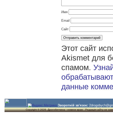
Имя
Email
Сайт
Этот сайт исп
Akismet для 
спамом.
Узнай
обрабатывают
данные комме
Зворотній зв'язок:
2drogobych@gm
Copyright © 2026. Дрогобиччина - новини краю . Редакція сайту не завжд