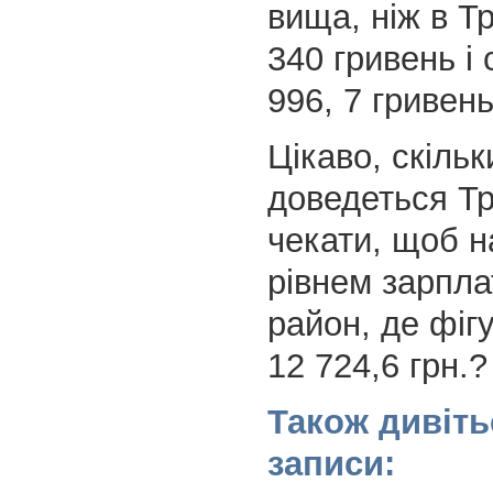
вища, ніж в Т
340 гривень і
996, 7 гривень
Цікаво, скіль
доведеться Т
чекати, щоб н
рівнем зарпла
район, де фіг
12 724,6 грн.?
Також дивіть
записи: