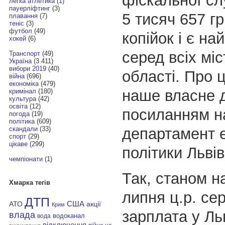
фіскальної с
легка атлетика
(1)
пауерліфтинг
(3)
5 тисяч 657 г
плавання
(7)
теніс
(3)
футбол
(49)
копійок і є н
хокей
(6)
серед всіх міс
Транспорт
(49)
Україна
(3 411)
вибори 2019
(40)
області. Про 
війна
(696)
економіка
(479)
наше власне 
кримінал
(180)
культура
(42)
освіта
(12)
посиланням н
погода
(19)
політика
(609)
департамент е
скандали
(33)
спорт
(29)
цікаве
(299)
політики Льві
чемпіонати
(1)
Так, станом н
Хмарка тегів
липня ц.р. се
ДТП
АТО
США
акції
Крим
зарплата у Ль
влада
водоканал
вода
відключення