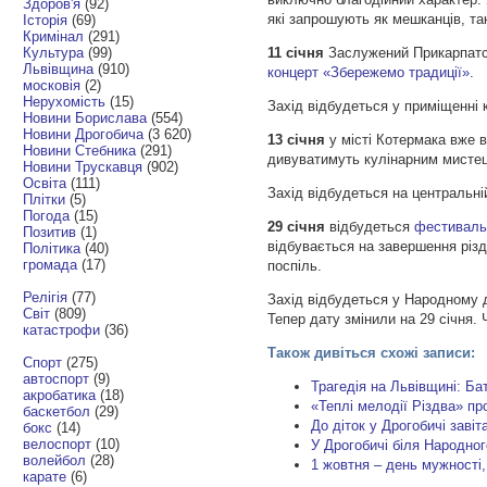
Здоров'я
(92)
які запрошують як мешканців, так
Історія
(69)
Кримінал
(291)
Культура
(99)
11 січня
Заслужений Прикарпатсь
Львівщина
(910)
концерт «Збережемо традиції»
.
московія
(2)
Нерухомість
(15)
Захід відбудеться у приміщенні 
Новини Борислава
(554)
Новини Дрогобича
(3 620)
13 січня
у місті Котермака вже 
Новини Стебника
(291)
дивуватимуть кулінарним мистецт
Новини Трускавця
(902)
Освіта
(111)
Захід відбудеться на центральні
Плітки
(5)
Погода
(15)
29 січня
відбудеться
фестиваль 
Позитив
(1)
відбувається на завершення різд
Політика
(40)
громада
(17)
поспіль.
Релігія
(77)
Захід відбудеться у Народному д
Світ
(809)
Тепер дату змінили на 29 січня.
катастрофи
(36)
Також дивіться схожі записи:
Спорт
(275)
автоспорт
(9)
Трагедія на Львівщині: Бат
акробатика
(18)
«Теплі мелодії Різдва» пр
баскетбол
(29)
До діток у Дрогобичі заві
бокс
(14)
велоспорт
(10)
У Дрогобичі біля Народно
волейбол
(28)
1 жовтня – день мужності,
карате
(6)