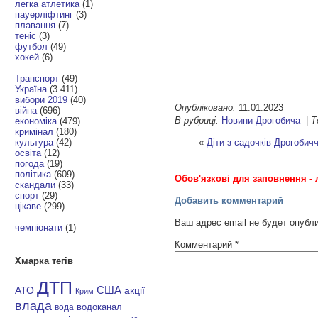
легка атлетика
(1)
пауерліфтинг
(3)
плавання
(7)
теніс
(3)
футбол
(49)
хокей
(6)
Транспорт
(49)
Україна
(3 411)
вибори 2019
(40)
Опубліковано:
11.01.2023
війна
(696)
В рубриці:
Новини Дрогобича
|
Т
економіка
(479)
кримінал
(180)
«
Діти з садочків Дрогобич
культура
(42)
освіта
(12)
погода
(19)
політика
(609)
Обов'язкові для заповнення - 
скандали
(33)
спорт
(29)
Добавить комментарий
цікаве
(299)
Ваш адрес email не будет опубл
чемпіонати
(1)
Комментарий
*
Хмарка тегів
ДТП
АТО
США
акції
Крим
влада
водоканал
вода