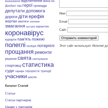
відключення
війна на
вшанування
герої
газ
громада
Донбасі
депутати
допомога
Имя
діти
ерефія
дороги
жертви
звитяги
Email
злочини
змагання
карантин
зустрічі
Сайт
коронавірус
пам'ять
пожежі
курорти
полеглі
потерпілі
Этот сайт использует Akismet д
поліція
прощання
ремонти
свята
рішення
святкування
статистика
спортовці
суди
терористи
трагедії
тарифи
учасники
школи
Каталог Статей
Статьи
Статьи партнеров
Цікаве у партнерів