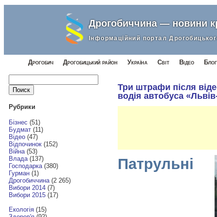
Дрогобиччина — новини 
Інформаційний портал Дрогобицьког
Дрогобич
Дрогобицький район
Україна
Світ
Відео
Блог
Найти:
Три штрафи після від
водія автобуса «Львів
Рубрики
Бізнес
(51)
Будмат
(11)
Відео
(47)
Відпочинок
(152)
Війна
(53)
Влада
(137)
Патрульні
Господарка
(380)
Гурман
(1)
Дрогобиччина
(2 265)
Вибори 2014
(7)
Вибори 2015
(17)
Екологія
(15)
Здоров'я
(92)