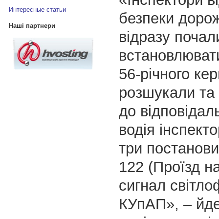
Интересные статьи
безпеки дорож
Наші партнери
відразу почал
встановлювати
56-річного ке
розшукали та
до відповідал
водія інспект
три постанови 
122 (Проїзд н
сигнал світло
КУпАП», – йде