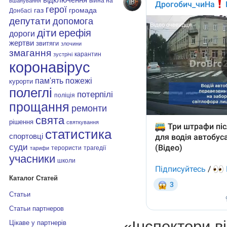
війна на
вшанування
герої
газ
громада
Донбасі
депутати
допомога
діти
ерефія
дороги
жертви
звитяги
злочини
змагання
карантин
зустрічі
коронавірус
пам'ять
пожежі
курорти
полеглі
потерпілі
поліція
прощання
ремонти
свята
рішення
святкування
статистика
спортовці
суди
терористи
трагедії
тарифи
учасники
школи
Каталог Статей
Статьи
Статьи партнеров
«Інспектори в
Цікаве у партнерів