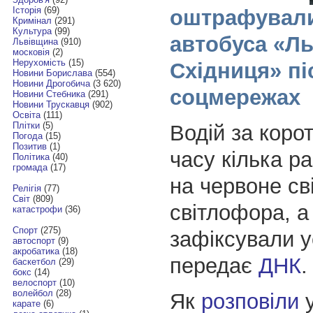
Історія
(69)
оштрафували
Кримінал
(291)
Культура
(99)
автобуса «Ль
Львівщина
(910)
московія
(2)
Нерухомість
(15)
Східниця» пі
Новини Борислава
(554)
Новини Дрогобича
(3 620)
соцмережах
Новини Стебника
(291)
Новини Трускавця
(902)
Освіта
(111)
Плітки
(5)
Водій за коро
Погода
(15)
Позитив
(1)
часу кілька ра
Політика
(40)
громада
(17)
на червоне св
Релігія
(77)
Світ
(809)
світлофора, а
катастрофи
(36)
Спорт
(275)
зафіксували у
автоспорт
(9)
акробатика
(18)
передає
ДНК
.
баскетбол
(29)
бокс
(14)
велоспорт
(10)
волейбол
(28)
Як
розповіли
у
карате
(6)