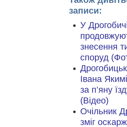
записи:
У Дрогобич
продовжуют
знесення т
споруд (Фо
Дрогобицьк
Івана Яким
за п’яну ї
(Відео)
Очільник Д
зміг оскар