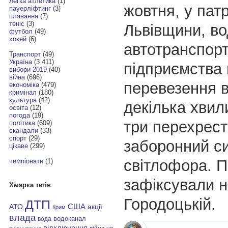
легка атлетика
(1)
жовтня, у патр
пауерліфтинг
(3)
плавання
(7)
теніс
(3)
Львівщини, во
футбол
(49)
хокей
(6)
автотранспорт
Транспорт
(49)
Україна
(3 411)
підприємства 
вибори 2019
(40)
війна
(696)
перевезення в
економіка
(479)
кримінал
(180)
культура
(42)
декілька хвил
освіта
(12)
погода
(19)
три перехрест
політика
(609)
скандали
(33)
спорт
(29)
заборонний с
цікаве
(299)
світлофора. 
чемпіонати
(1)
зафіксували н
Хмарка тегів
Городоцькій.
ДТП
АТО
США
акції
Крим
влада
водоканал
вода
відключення