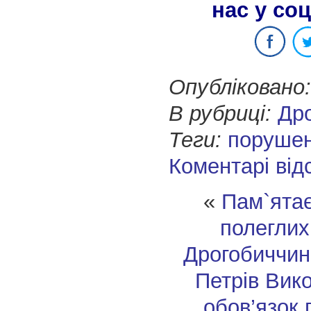
нас у со
Опубліковано:
В рубриці:
Др
Теги:
поруше
Коментарі від
«
Пам`ята
полеглих
Дрогобиччи
Петрів
Вико
обов’язок 