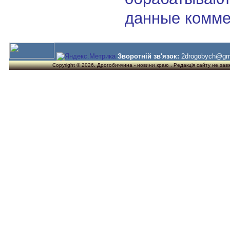
данные комме
Зворотній зв'язок:
2drogobych@gm
Copyright © 2026. Дрогобиччина - новини краю . Редакція сайту не завжд