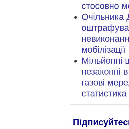
стосовно мо
Очільника 
оштрафува
невиконанн
мобілізації
Мільйонні 
незаконні 
газові мере
статистика
Підписуйтес