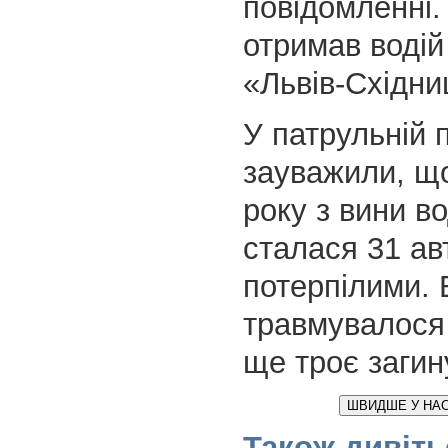
повідомленні
отримав водій
«Львів-Східни
У патрульній п
зауважили, що
року з вини во
сталася 31 ав
потерпілими. 
травмувалося
ще троє загин
ШВИДШЕ У НАС
Також дивіть