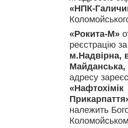
«НПК-Галичи
Коломойськог
«Рокита-М»
о
реєстрацію з
м.Надвірна, 
Майданська, 
адресу зареє
«Нафтохімік
Прикарпаття
належить Бог
Коломойськом