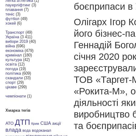
легка атлетика
(1)
боєприпаси в 
пауерліфтинг
(3)
плавання
(7)
теніс
(3)
футбол
(49)
Олігарх Ігор 
хокей
(6)
його бізнес-п
Транспорт
(49)
Україна
(3 411)
вибори 2019
(40)
Геннадій Бог
війна
(696)
економіка
(479)
січня 2020 ро
кримінал
(180)
культура
(42)
освіта
(12)
зареєстрували
погода
(19)
політика
(609)
ТОВ «Таргет-
скандали
(33)
спорт
(29)
цікаве
(299)
«Рокита-М», 
чемпіонати
(1)
діяльності як
Хмарка тегів
виробництво б
ДТП
та боєприпасі
АТО
США
акції
Крим
влада
водоканал
вода
відключення