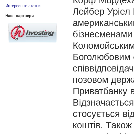
Корф Мордеха
Интересные статьи
Лейбер Уріел Ц
Наші партнери
американськи
бізнесменами 
Коломойським
Боголюбовим 
співвідповіда
позовом держ
Приватбанку 
Відзначається
стосується ві
коштів. Також