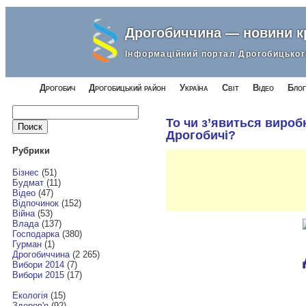
Дрогобиччина — новини 
Інформаційний портал Дрогобицьког
Дрогобич
Дрогобицький район
Україна
Світ
Відео
Блог
Найти:
То чи з’явиться вироб
Дрогобичі?
Рубрики
Бізнес
(51)
Будмат
(11)
Відео
(47)
Відпочинок
(152)
Війна
(53)
Влада
(137)
Господарка
(380)
Гурман
(1)
Дрогобиччина
(2 265)
Вибори 2014
(7)
Вибори 2015
(17)
Екологія
(15)
Здоров'я
(92)