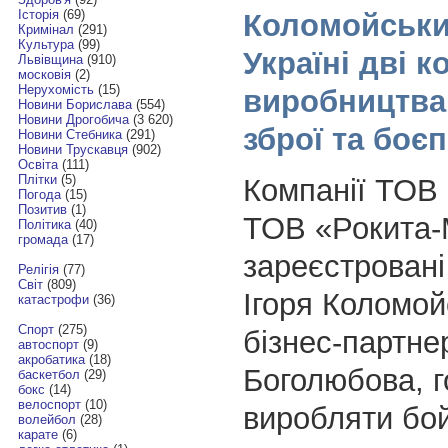
Історія
(69)
Коломойськи
Кримінал
(291)
Культура
(99)
Україні дві к
Львівщина
(910)
московія
(2)
Нерухомість
(15)
виробництва
Новини Борислава
(554)
Новини Дрогобича
(3 620)
зброї та боє
Новини Стебника
(291)
Новини Трускавця
(902)
Освіта
(111)
Плітки
(5)
Компанії ТОВ 
Погода
(15)
Позитив
(1)
ТОВ «Рокита-
Політика
(40)
громада
(17)
зареєстровані
Релігія
(77)
Світ
(809)
Ігоря Коломойс
катастрофи
(36)
Спорт
(275)
бізнес-партне
автоспорт
(9)
акробатика
(18)
Боголюбова, г
баскетбол
(29)
бокс
(14)
велоспорт
(10)
виробляти бой
волейбол
(28)
карате
(6)