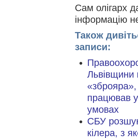
Сам олігарх д
інформацію не
Також дивіть
записи:
Правоохор
Львівщини 
«зброяра»,
працював у
умовах
СБУ розшук
кілера, з я