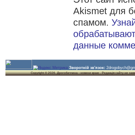
Akismet для 
спамом.
Узнай
обрабатывают
данные комме
Зворотній зв'язок:
2drogobych@gm
Copyright © 2026. Дрогобиччина - новини краю . Редакція сайту не завжд