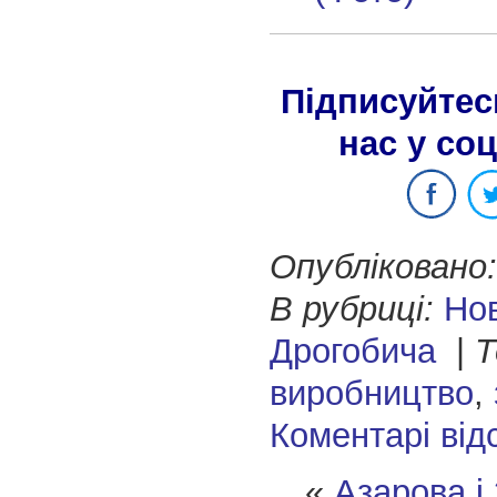
Підписуйтес
нас у со
Опубліковано:
В рубриці:
Но
Дрогобича
|
Т
виробництво
,
Коментарі від
«
Азарова і