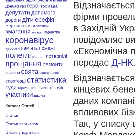
війна на
вшанування
Відзначається
герої
газ
громада
Донбасі
депутати
допомога
фірми провел
діти
ерефія
дороги
в Західній Укр
жертви
звитяги
злочини
змагання
карантин
зустрічі
повідомляє в
коронавірус
пам'ять
пожежі
«Економічна 
курорти
полеглі
потерпілі
поліція
передає
Д-НК
прощання
ремонти
свята
рішення
святкування
Відзначається
статистика
спортовці
кінцевих бене
суди
терористи
трагедії
тарифи
учасники
школи
даних компані
Каталог Статей
впливових біз
Статьи
Так, у списку 
Статьи партнеров
Цікаве у партнерів