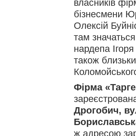
власників фірм
бізнесмени Юр
Олексій Буйніс
там значаться
нардепа Ігоря
також близьки
Коломойськог
Фірма «Тарге
зареєстрован
Дрогобич, ву
Бориславська
ж адресою за