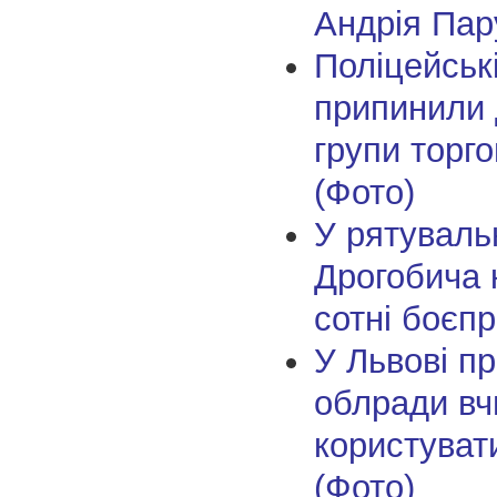
Андрія Пар
Поліцейськ
припинили 
групи торг
(Фото)
У рятуваль
Дрогобича 
сотні боєпр
У Львові пр
облради вч
користуват
(Фото)