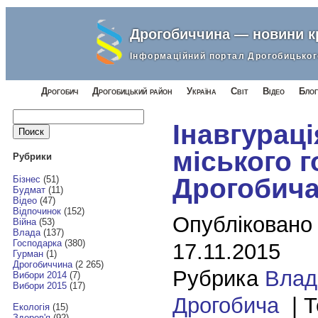
Дрогобиччина — новини 
Інформаційний портал Дрогобицьког
Дрогобич
Дрогобицький район
Україна
Світ
Відео
Блог
Найти:
Інавгураці
міського 
Рубрики
Дрогобича
Бізнес
(51)
Будмат
(11)
Відео
(47)
Відпочинок
(152)
Опубліковано
Війна
(53)
Влада
(137)
Господарка
(380)
17.11.2015
Гурман
(1)
Дрогобиччина
(2 265)
Рубрика
Влад
Вибори 2014
(7)
Вибори 2015
(17)
Дрогобича
| Т
Екологія
(15)
Здоров'я
(92)