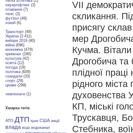
легка атлетика
(1)
VII демократи
пауерліфтинг
(3)
плавання
(7)
скликання. Пі
теніс
(3)
футбол
(49)
хокей
(6)
присягу скла
Транспорт
(49)
мер Дрогобич
Україна
(3 411)
вибори 2019
(40)
війна
(696)
Кучма. Вітали
економіка
(479)
кримінал
(180)
Дрогобича та
культура
(42)
освіта
(12)
погода
(19)
плідної праці 
політика
(609)
скандали
(33)
спорт
(29)
рідного міста
цікаве
(299)
духовенства 
чемпіонати
(1)
КП, міські гол
Хмарка тегів
Трускавця, Бо
ДТП
АТО
США
акції
Крим
Стебника, вої
влада
водоканал
вода
відключення