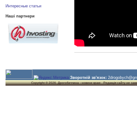
Интересные статьи
Наші партнери
Зворотній зв'язок:
2drogobych@gm
Copyright © 2026. Дрогобиччина - новини краю . Редакція сайту не завжд