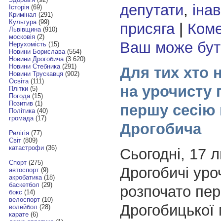
депутати
,
інав
Історія
(69)
Кримінал
(291)
Культура
(99)
присяга
|
Коме
Львівщина
(910)
московія
(2)
Ваш може бу
Нерухомість
(15)
Новини Борислава
(554)
Новини Дрогобича
(3 620)
Новини Стебника
(291)
Для тих хто 
Новини Трускавця
(902)
Освіта
(111)
на урочисту 
Плітки
(5)
Погода
(15)
Позитив
(1)
першу сесію 
Політика
(40)
громада
(17)
Дрогобича
Релігія
(77)
Світ
(809)
катастрофи
(36)
Сьогодні, 17 
Спорт
(275)
Дрогобичі уро
автоспорт
(9)
акробатика
(18)
баскетбол
(29)
розпочато пе
бокс
(14)
велоспорт
(10)
Дрогобицької 
волейбол
(28)
карате
(6)