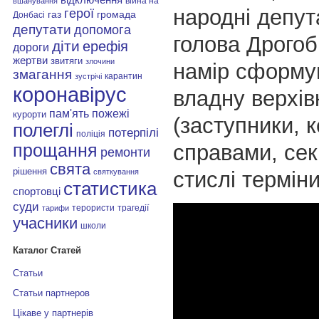
війна на
вшанування
народні депут
герої
газ
громада
Донбасі
депутати
допомога
голова Дрого
діти
ерефія
дороги
жертви
звитяги
злочини
намір сформу
змагання
карантин
зустрічі
коронавірус
владну верхів
пам'ять
пожежі
курорти
(заступники, 
полеглі
потерпілі
поліція
справами, сек
прощання
ремонти
свята
рішення
стислі терміни
святкування
статистика
спортовці
суди
терористи
трагедії
тарифи
учасники
школи
Каталог Статей
Статьи
Статьи партнеров
Цікаве у партнерів