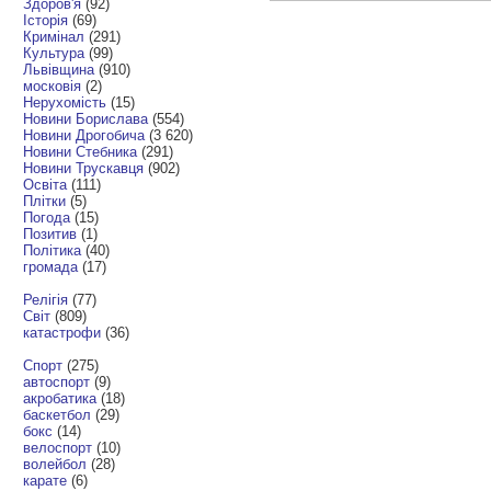
Здоров'я
(92)
Історія
(69)
Кримінал
(291)
Культура
(99)
Львівщина
(910)
московія
(2)
Нерухомість
(15)
Новини Борислава
(554)
Новини Дрогобича
(3 620)
Новини Стебника
(291)
Новини Трускавця
(902)
Освіта
(111)
Плітки
(5)
Погода
(15)
Позитив
(1)
Політика
(40)
громада
(17)
Релігія
(77)
Світ
(809)
катастрофи
(36)
Спорт
(275)
автоспорт
(9)
акробатика
(18)
баскетбол
(29)
бокс
(14)
велоспорт
(10)
волейбол
(28)
карате
(6)