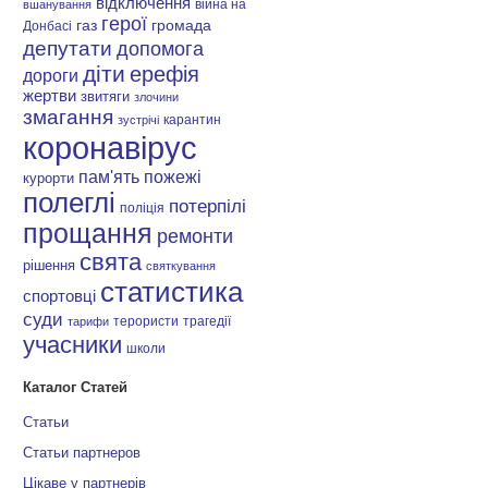
відключення
війна на
вшанування
герої
газ
громада
Донбасі
депутати
допомога
діти
ерефія
дороги
жертви
звитяги
злочини
змагання
карантин
зустрічі
коронавірус
пам'ять
пожежі
курорти
полеглі
потерпілі
поліція
прощання
ремонти
свята
рішення
святкування
статистика
спортовці
суди
терористи
трагедії
тарифи
учасники
школи
Каталог Статей
Статьи
Статьи партнеров
Цікаве у партнерів