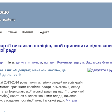
краю
о району
и
Гурман
Позитив
Будмат
артії викликає поліцію, щоб припинити відеозапи
кої ради
вця
| Теги:
депутати
,
комісія
,
поліція
|
Коментарі відсуті, Ваш може бути 
є з ніг: «Я депутат, мене «знімають», це
й діяльності»
ій 2013-2014 років, коли мільйони людей по всій країні
имогою припинити свавілля влади, вимагаючи, серед
епутат Бориславської міської ради від партії, лідер якої
убліку) бореться зі зловживаннями влади, викличе
с засідання постійної комісії міської ради.
Читати