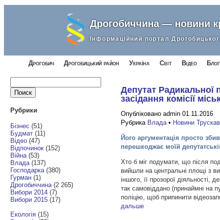
Дрогобиччина — новини 
Інформаційний портал Дрогобицьког
Дрогобич
Дрогобицький район
Україна
Світ
Відео
Блог
Найти:
Депутат Радикальної п
засідання комісії місь
Рубрики
Опубліковано admin 01.11.2016
Рубрика
Влада
•
Новини Труска
Бізнес
(51)
Будмат
(11)
Його аргументація просто збива
Відео
(47)
перешкоджає моїй депутатські
Відпочинок
(152)
Війна
(53)
Хто б міг подумати, що після под
Влада
(137)
Господарка
(380)
вийшли на центральні площі з в
Гурман
(1)
іншого, її прозорої діяльності, д
Дрогобиччина
(2 265)
так самовіддано (принаймні на п
Вибори 2014
(7)
поліцію, щоб припинити відеозапи
Вибори 2015
(17)
дальше
Екологія
(15)