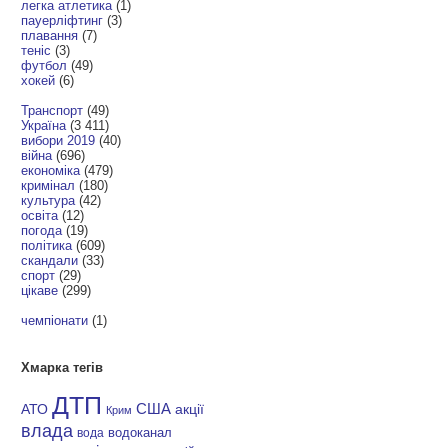
легка атлетика
(1)
пауерліфтинг
(3)
плавання
(7)
теніс
(3)
футбол
(49)
хокей
(6)
Транспорт
(49)
Україна
(3 411)
вибори 2019
(40)
війна
(696)
економіка
(479)
кримінал
(180)
культура
(42)
освіта
(12)
погода
(19)
політика
(609)
скандали
(33)
спорт
(29)
цікаве
(299)
чемпіонати
(1)
Хмарка тегів
ДТП
АТО
США
акції
Крим
влада
водоканал
вода