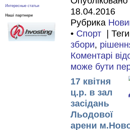
Опубліковано
Интересные статьи
18.04.2016
Наші партнери
Рубрика
Нови
•
Спорт
| Теги
збори
,
рішенн
Коментарі від
може бути пе
17 квітня
ц.р. в зал
засідань
Льодової
арени м.Нов