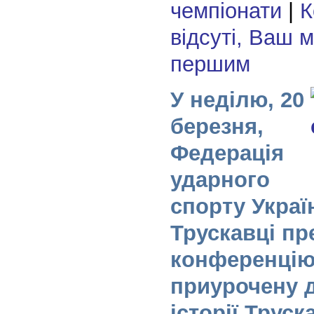
чемпіонати
|
К
відсуті, Ваш 
першим
У неділю, 20
березня,
Федерація
ударного
спорту Украї
Трускавці пр
конференцію
приурочену 
історії Труск