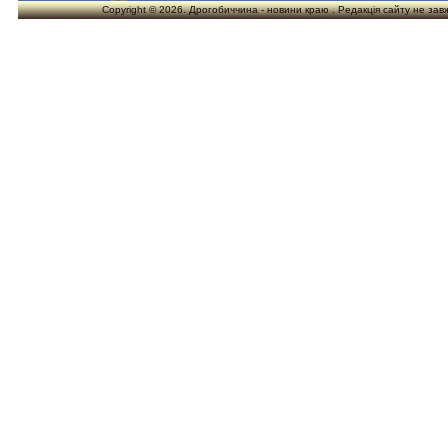
Copyright © 2026. Дрогобиччина - новини краю . Редакція сайту не завжд