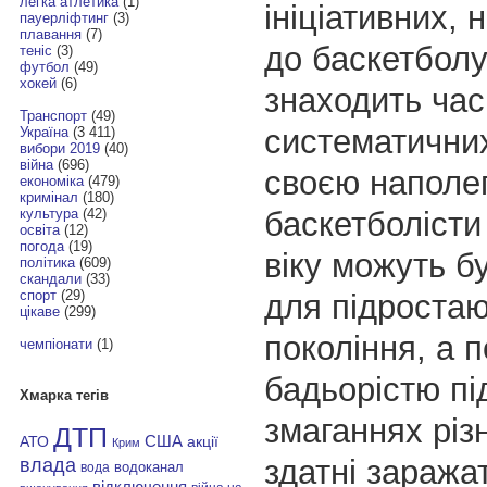
легка атлетика
(1)
ініціативних,
пауерліфтинг
(3)
плавання
(7)
до баскетболу
теніс
(3)
футбол
(49)
хокей
(6)
знаходить час
Транспорт
(49)
систематичних
Україна
(3 411)
вибори 2019
(40)
війна
(696)
своєю наполе
економіка
(479)
кримінал
(180)
баскетболісти
культура
(42)
освіта
(12)
погода
(19)
віку можуть б
політика
(609)
скандали
(33)
спорт
(29)
для підростаю
цікаве
(299)
покоління, а п
чемпіонати
(1)
бадьорістю під
Хмарка тегів
змаганнях різн
ДТП
АТО
США
акції
Крим
здатні заражат
влада
водоканал
вода
відключення