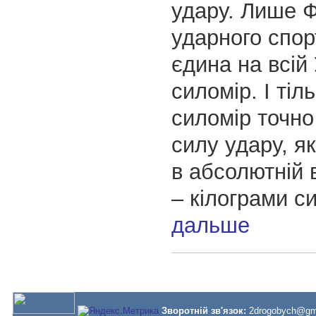
удару. Лише 
ударного спор
єдина на всій 
силомір. І тіл
силомір точно
силу удару, я
в абсолютній в
– кілограми с
дальше
Зворотній зв'язок:
2drogobych@gm