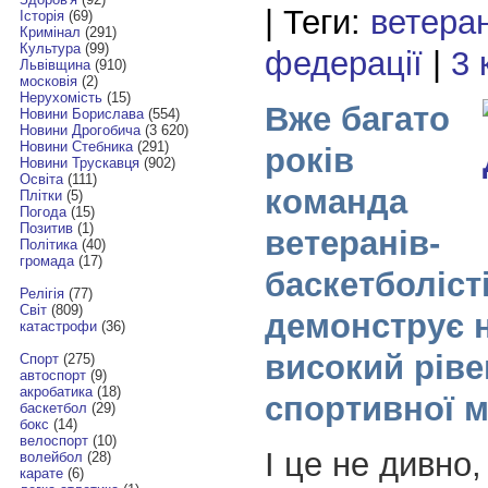
| Теги:
ветера
Історія
(69)
Кримінал
(291)
Культура
(99)
федерації
|
3 
Львівщина
(910)
московія
(2)
Нерухомість
(15)
Вже багато
Новини Борислава
(554)
Новини Дрогобича
(3 620)
Новини Стебника
(291)
років
Новини Трускавця
(902)
Освіта
(111)
команда
Плітки
(5)
Погода
(15)
Позитив
(1)
ветеранів-
Політика
(40)
громада
(17)
баскетболіст
Релігія
(77)
Світ
(809)
демонструє 
катастрофи
(36)
високий ріве
Спорт
(275)
автоспорт
(9)
акробатика
(18)
спортивної м
баскетбол
(29)
бокс
(14)
велоспорт
(10)
І це не дивно
волейбол
(28)
карате
(6)