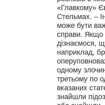
«Главкому» Є
Стельмах. – 
може бути ва
справи. Якщо
дізнаємося, щ
наприклад, бр
оперуповнова
одному злочин
третьому по о
вказаних стате
знайшли підо