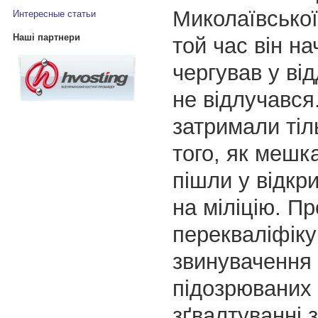
Миколаївської
Интересные статьи
Наші партнери
той час він н
чергував у відд
не відлучався.
затримали тіл
того, як мешк
пішли у відкр
на міліцію. П
перекваліфік
звинувачення
підозрюваних 
зґвалтуванні 