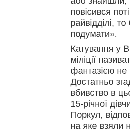
або знайшли, 
повісився поті
райвідділі, то
подумати».
Катування у В
міліції назив
фантазією не
Достатньо зг
вбивство в ць
15-річної дівч
Поркул, відпо
на яке взяли 