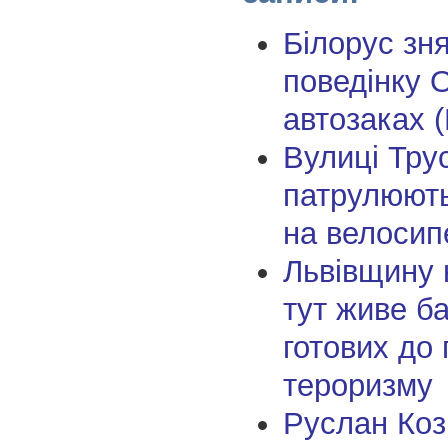
Білорус зня
поведінку 
автозаках (
Вулиці Тру
патрулюють
на велосип
Львівщину 
тут живе б
готових до 
тероризму
Руслан Коз