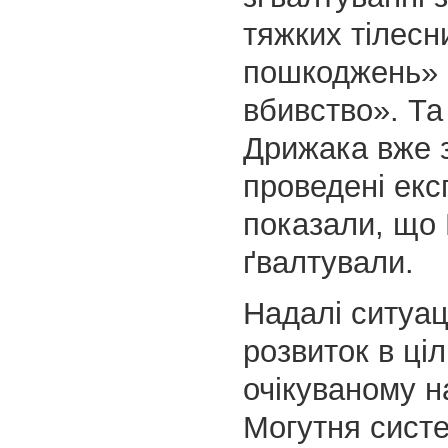
тяжких тілесн
пошкоджень» 
вбивство». Та
Дрижака вже з
проведені екс
показали, що
ґвалтували.
Надалі ситуац
розвиток в ці
очікуваному н
Могутня систе