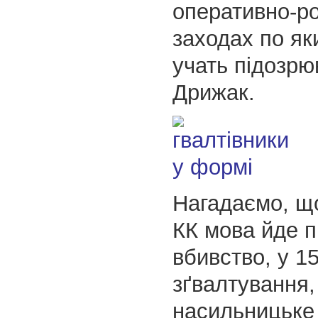
оперативно-р
заходах по як
учать підозрю
Дрижак.
Нагадаємо, що
КК мова йде 
вбивство, у 15
зґвалтування,
насильницьке