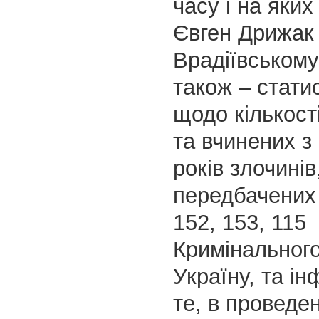
часу і на яки
Євген Дрижак
Врадіївському 
також – статис
щодо кількост
та вчинених з
років злочинів
передбачених
152, 153, 115
Кримінальног
Україну, та і
те, в проведен