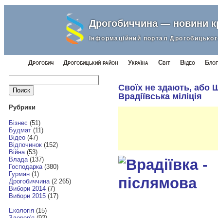
Дрогобиччина — новини 
Інформаційний портал Дрогобицьког
Дрогобич
Дрогобицький район
Україна
Світ
Відео
Блог
Найти:
Своїх не здають, або 
Врадіївська міліція
Рубрики
Бізнес
(51)
Будмат
(11)
Відео
(47)
Відпочинок
(152)
Війна
(53)
Влада
(137)
Господарка
(380)
Гурман
(1)
Дрогобиччина
(2 265)
Вибори 2014
(7)
Вибори 2015
(17)
Екологія
(15)
Здоров'я
(92)