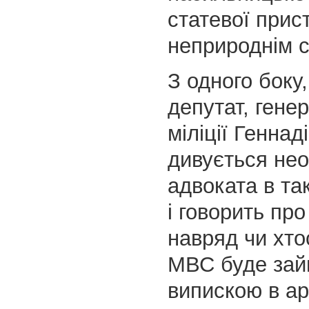
статевої прис
неприроднім 
З одного боку
депутат, гене
міліції Генна
дивується нео
адвоката в та
і говорить про
навряд чи хто
МВС буде зай
випискою в ар