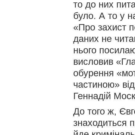
то до них пита
було. А то у н
«Про захист 
даних не читав
нього посила
висловив «Гл
обурення «мо
частиною» ві
Геннадій Моск
До того ж, Єв
знаходиться п
йде кримінал