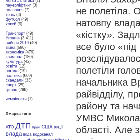
легка атлетика
(1)
пауерліфтинг
(3)
не полетіла. 
плавання
(7)
теніс
(3)
футбол
(49)
натовпу влад
хокей
(6)
«кістку». Зад
Транспорт
(49)
Україна
(3 411)
вибори 2019
(40)
все було «під
війна
(696)
економіка
(479)
розслідувалос
кримінал
(180)
культура
(42)
освіта
(12)
полетіли голо
погода
(19)
політика
(609)
начальника Вр
скандали
(33)
спорт
(29)
цікаве
(299)
райвідділу, п
чемпіонати
(1)
району та на
Хмарка тегів
УМВС Миколаї
ДТП
області.
Але з
АТО
США
акції
Крим
влада
водоканал
вода
відключення