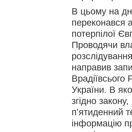
В цьому на д
переконався 
потерпілої Єв
Проводячи вл
розслідування
направив запи
Врадіївсього
України. В як
згідно закону, 
п’ятиденний т
інформацію пр