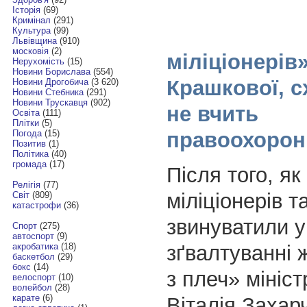
Історія
(69)
Кримінал
(291)
Культура
(99)
Львівщина
(910)
московія
(2)
міліціонерів
Нерухомість
(15)
Новини Борислава
(554)
Крашкової, с
Новини Дрогобича
(3 620)
Новини Стебника
(291)
Новини Трускавця
(902)
не вчить
Освіта
(111)
Плітки
(5)
правоохорон
Погода
(15)
Позитив
(1)
Політика
(40)
громада
(17)
Після того, як
Релігія
(77)
міліціонерів т
Світ
(809)
катастрофи
(36)
звинуватили у
Спорт
(275)
автоспорт
(9)
зґвалтуванні ж
акробатика
(18)
баскетбол
(29)
бокс
(14)
з плеч» мініс
велоспорт
(10)
волейбол
(28)
карате
(6)
Віталія Захарч