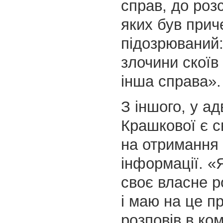
справ, до роз
яких був прич
підозрюваний:
злочини скоїв
інша справа».
З іншого, у ад
Крашкової є с
на отримання 
інформації. «
своє власне р
і маю на це п
розповів в ко