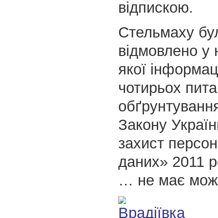
відпискою.
Стельмаху бу
відмовлено у 
якої інформаці
чотирьох пита
обґрунтування
Закону Украї
захист персо
даних» 2011 р
… не має мож