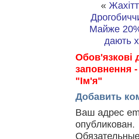
«
Жахітт
Дрогобичч
Майже 20%
дають х
Обов'язкові 
заповнення -
"Ім'я"
Добавить ко
Ваш адрес ema
опубликован.
Обязательные