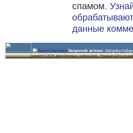
спамом.
Узнай
обрабатывают
данные комме
Зворотній зв'язок:
2drogobych@gm
Copyright © 2026. Дрогобиччина - новини краю . Редакція сайту не завжд