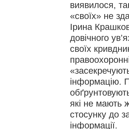
виявилося, та
«своїх» не зда
Ірина Крашко
довічного ув’
своїх кривдник
правоохоронні
«засекречують
інформацію. 
обґрунтовуют
які не мають 
стосунку до з
інформації.