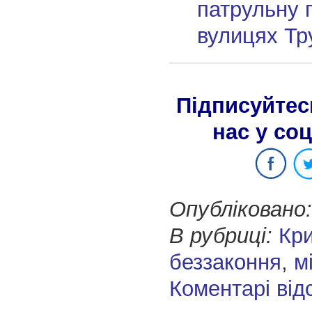
патрульну 
вулицях Тр
Підписуйтес
нас у со
Опубліковано:
В рубриці:
Кр
беззаконня
,
м
Коментарі від