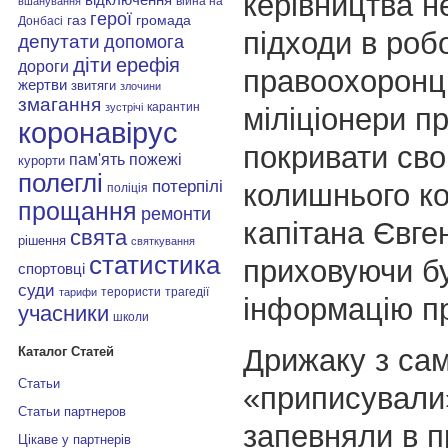
керівництва н
війна на
вшанування
герої
газ
громада
Донбасі
підходи в роб
депутати
допомога
діти
ерефія
дороги
правоохоронц
жертви
звитяги
злочини
змагання
карантин
зустрічі
міліціонери п
коронавірус
покривати сво
пам'ять
пожежі
курорти
полеглі
потерпілі
колишнього ко
поліція
прощання
ремонти
капітана Євге
свята
рішення
святкування
статистика
приховуючи б
спортовці
суди
терористи
трагедії
тарифи
інформацію пр
учасники
школи
Дрижаку з сам
Каталог Статей
Статьи
«приписували»
Статьи партнеров
запевняли в п
Цікаве у партнерів