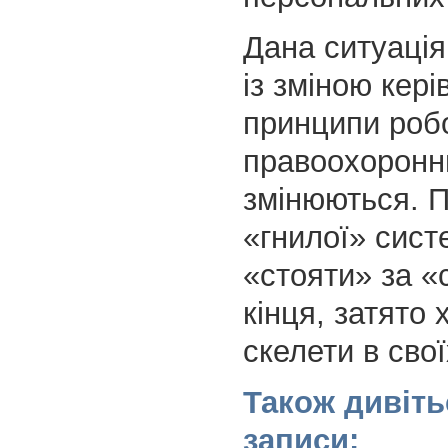
Дана ситуація
із зміною кері
принципи роб
правоохоронни
змінюються. П
«гнилої» сист
«стояти» за «
кінця, затято
скелети в сво
Також дивіть
записи: