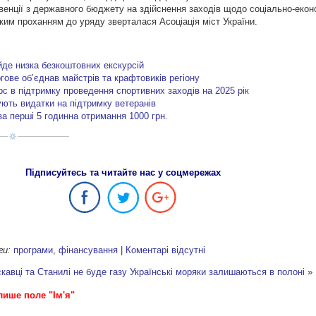
венції з державного бюджету на здійснення заходів щодо соціально-екон
аким проханням до уряду зверталася Асоціація міст України.
йде низка безкоштовних екскурсій
ове об’єднав майстрів та крафтовиків регіону
рс в підтримку проведення спортивних заходів на 2025 рік
ують видатки на підтримку ветеранів
а перші 5 годинна отримання 1000 грн.
Підписуйтесь та читайте нас у соцмережах
ги:
програми
,
фінансування
|
Коментарі відсутні
кавці та Станилі не буде газу
Українські моряки залишаються в полоні
»
лише поле "Ім'я"