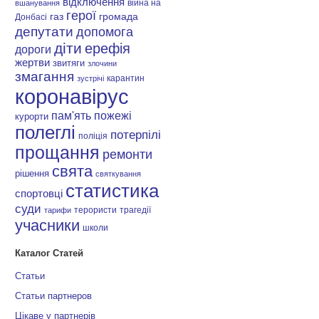
відключення
війна на
вшанування
герої
газ
громада
Донбасі
депутати
допомога
діти
ерефія
дороги
жертви
звитяги
злочини
змагання
карантин
зустрічі
коронавірус
пам'ять
пожежі
курорти
полеглі
потерпілі
поліція
прощання
ремонти
свята
рішення
святкування
статистика
спортовці
суди
терористи
трагедії
тарифи
учасники
школи
Каталог Статей
Статьи
Статьи партнеров
Цікаве у партнерів