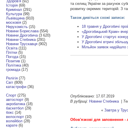
Здоров'я
(92)
та селищ України за рахунок суб
Історія
(69)
розвитку окремих територій. З т
Кримінал
(291)
Культура
(99)
Також дивіться схожі записи:
Львівщина
(910)
московія
(2)
18 травня у Дрогобичі про
Нерухомість
(15)
Новини Борислава
(554)
«Дрогобицький Крам» вчерг
Новини Дрогобича
(3 620)
У Дрогобичі стартує конку
Новини Стебника
(291)
У Дрогобичі втричі збільш
Новини Трускавця
(902)
Мільйон заявок надійшло з
Освіта
(111)
Плітки
(5)
Погода
(15)
Позитив
(1)
Політика
(40)
громада
(17)
Релігія
(77)
Світ
(809)
катастрофи
(36)
Спорт
(275)
Опубліковано:
17.07.2019
автоспорт
(9)
В рубриці:
Новини Стебника
|
Те
акробатика
(18)
баскетбол
(29)
«
Завтра у Трус
бокс
(14)
велоспорт
(10)
Обов'язкові для заповнення - 
волейбол
(28)
карате
(6)