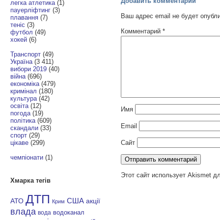
Добавить комментарий
легка атлетика
(1)
пауерліфтинг
(3)
Ваш адрес email не будет опубл
плавання
(7)
теніс
(3)
Комментарий
*
футбол
(49)
хокей
(6)
Транспорт
(49)
Україна
(3 411)
вибори 2019
(40)
війна
(696)
економіка
(479)
кримінал
(180)
культура
(42)
освіта
(12)
Имя
погода
(19)
політика
(609)
Email
скандали
(33)
спорт
(29)
Сайт
цікаве
(299)
чемпіонати
(1)
Этот сайт использует Akismet д
Хмарка тегів
ДТП
АТО
США
акції
Крим
влада
водоканал
вода