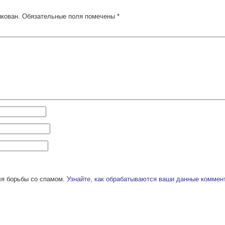
икован.
Обязательные поля помечены
*
ля борьбы со спамом.
Узнайте, как обрабатываются ваши данные коммен