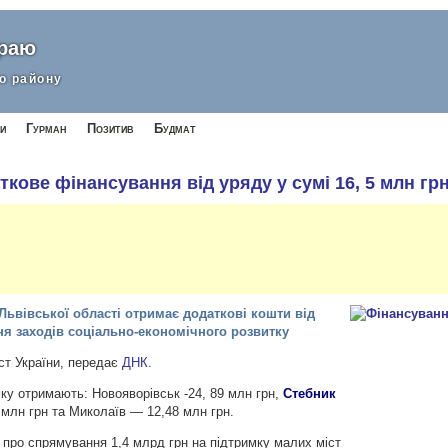
краю
о району
и
Гурман
Позитив
Будмат
кове фінансування від уряду у сумі 16, 5 млн гр
Львівської області отримає додаткові кошти від
ння заходів соціально-економічного розвитку
іст України, передає
ДНК
.
ку отримають: Новояворівськ -24, 89 млн грн,
Стебник
 млн грн та Миколаїв — 12,48 млн грн.
 про спрямування 1,4 млрд грн на підтримку малих міст