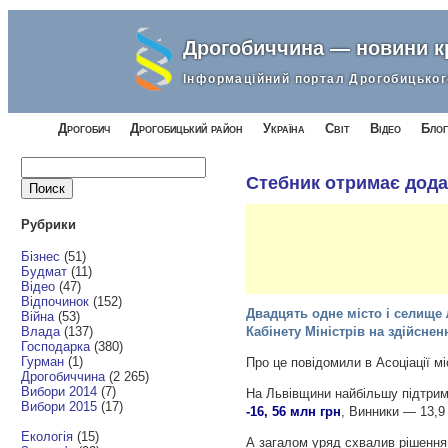
Дрогобиччина — новини 
Інформаційний портал Дрогобицьког
Дрогобич
Дрогобицький район
Україна
Світ
Відео
Блог
Найти:
Стебник отримає додат
Рубрики
Бізнес
(51)
Будмат
(11)
Відео
(47)
Відпочинок
(152)
Двадцять одне місто і селище 
Війна
(53)
Влада
(137)
Кабінету Міністрів на здійсне
Господарка
(380)
Гурман
(1)
Про це повідомили в Асоціації м
Дрогобиччина
(2 265)
Вибори 2014
(7)
На Львівщини найбільшу підтрим
Вибори 2015
(17)
-16, 56 млн грн
, Винники — 13,9
Екологія
(15)
А загалом уряд схвалив рішення