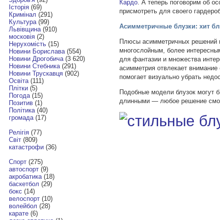
Кардо
. А теперь поговорим об о
Історія
(69)
присмотреть для своего гардероб
Кримінал
(291)
Культура
(99)
Асимметричные блузки: хит б
Львівщина
(910)
московія
(2)
Плюсы асимметричных решений в
Нерухомість
(15)
многослойным, более интересным
Новини Борислава
(554)
Новини Дрогобича
(3 620)
для фантазии и множества интер
Новини Стебника
(291)
асимметрия отвлекает внимание 
Новини Трускавця
(902)
помогает визуально убрать недос
Освіта
(111)
Плітки
(5)
Подобные модели блузок могут б
Погода
(15)
длинными — любое решение смот
Позитив
(1)
Політика
(40)
громада
(17)
Релігія
(77)
Світ
(809)
катастрофи
(36)
Спорт
(275)
автоспорт
(9)
акробатика
(18)
баскетбол
(29)
бокс
(14)
велоспорт
(10)
волейбол
(28)
карате
(6)