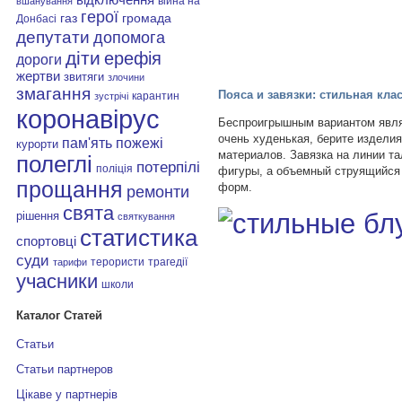
війна на
вшанування
герої
газ
громада
Донбасі
депутати
допомога
діти
ерефія
дороги
жертви
звитяги
злочини
змагання
Пояса и завязки: стильная кла
карантин
зустрічі
коронавірус
Беспроигрышным вариантом являе
очень худенькая, берите изделия
пам'ять
пожежі
курорти
материалов. Завязка на линии та
полеглі
потерпілі
поліція
фигуры, а объемный струящийся
прощання
форм.
ремонти
свята
рішення
святкування
статистика
спортовці
суди
терористи
трагедії
тарифи
учасники
школи
Каталог Статей
Статьи
Статьи партнеров
Цікаве у партнерів