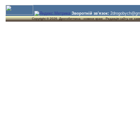
Зворотній зв'язок:
2drogobych@gm
Copyright © 2026. Дрогобиччина - новини краю . Редакція сайту не завжд