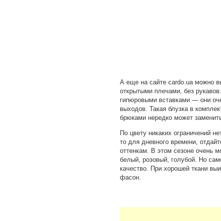
А еще на сайте cardo.ua можно в
открытыми плечами, без рукавов
гипюровыми вставками — они оч
выходов. Такая блузка в компле
брюками нередко может заменить
По цвету никаких ограничений нет
то для дневного времени, отдай
оттенкам. В этом сезоне очень 
белый, розовый, голубой. Но сам
качество. При хорошей ткани вы
фасон.