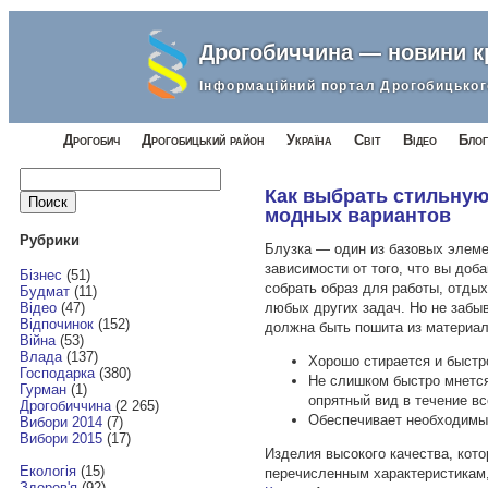
Дрогобиччина — новини 
Інформаційний портал Дрогобицьког
Дрогобич
Дрогобицький район
Україна
Світ
Відео
Блог
Найти:
Как выбрать стильную
модных вариантов
Рубрики
Блузка — один из базовых элеме
зависимости от того, что вы доб
Бізнес
(51)
собрать образ для работы, отдых
Будмат
(11)
любых других задач. Но не забыв
Відео
(47)
Відпочинок
(152)
должна быть пошита из материал
Війна
(53)
Влада
(137)
Хорошо стирается и быстро
Господарка
(380)
Не слишком быстро мнется
Гурман
(1)
опрятный вид в течение вс
Дрогобиччина
(2 265)
Обеспечивает необходимы
Вибори 2014
(7)
Вибори 2015
(17)
Изделия высокого качества, кот
Екологія
(15)
перечисленным характеристикам
Здоров'я
(92)