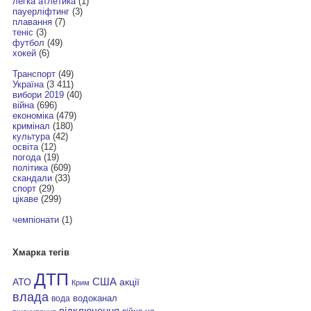
легка атлетика
(1)
пауерліфтинг
(3)
плавання
(7)
теніс
(3)
футбол
(49)
хокей
(6)
Транспорт
(49)
Україна
(3 411)
вибори 2019
(40)
війна
(696)
економіка
(479)
кримінал
(180)
культура
(42)
освіта
(12)
погода
(19)
політика
(609)
скандали
(33)
спорт
(29)
цікаве
(299)
чемпіонати
(1)
Хмарка тегів
ДТП
АТО
США
акції
Крим
влада
водоканал
вода
відключення