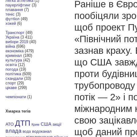
легка атлетика
(1)
Раніше в Євр
пауерліфтинг
(3)
плавання
(7)
пообіцяли зро
теніс
(3)
футбол
(49)
хокей
(6)
щоб проект Пу
Транспорт
(49)
«Північний по
Україна
(3 411)
вибори 2019
(40)
війна
(696)
зазнав краху. 
економіка
(479)
кримінал
(180)
що США завжд
культура
(42)
освіта
(12)
погода
(19)
проти будівни
політика
(609)
скандали
(33)
трубопроводу 
спорт
(29)
цікаве
(299)
потік — 2» і 
чемпіонати
(1)
міжнародним 
Хмарка тегів
свою зацікавл
ДТП
АТО
США
акції
Крим
щоб даний про
влада
водоканал
вода
відключення