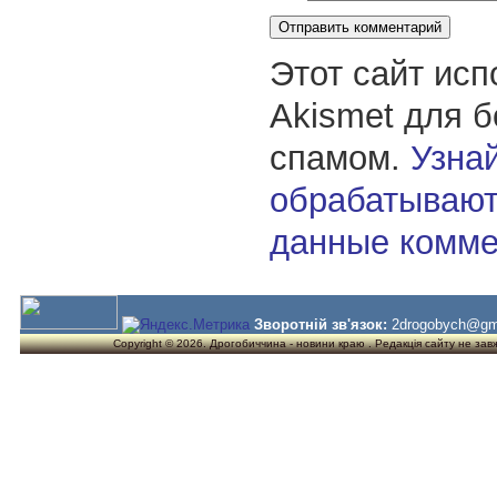
Этот сайт исп
Akismet для 
спамом.
Узнай
обрабатывают
данные комме
Зворотній зв'язок:
2drogobych@gm
Copyright © 2026. Дрогобиччина - новини краю . Редакція сайту не завжд