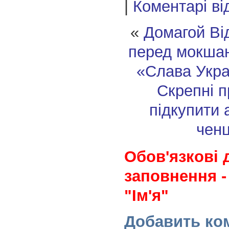
|
Коментарі ві
«
Домагой Ві
перед мокшан
«Слава Украї
Скрепні 
підкупити
ченц
Обов'язкові 
заповнення -
"Ім'я"
Добавить ко