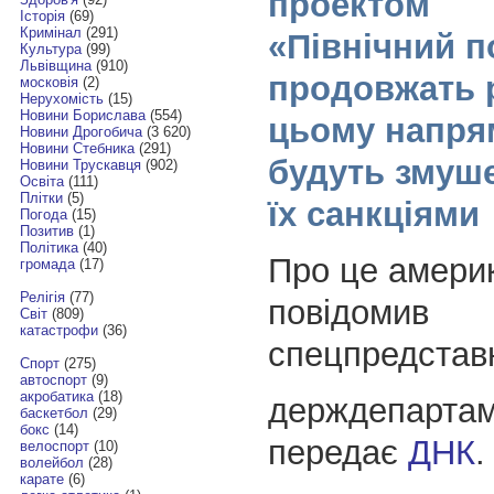
проектом
Історія
(69)
Кримінал
(291)
«Північний по
Культура
(99)
Львівщина
(910)
продовжать 
московія
(2)
Нерухомість
(15)
Новини Борислава
(554)
цьому напря
Новини Дрогобича
(3 620)
Новини Стебника
(291)
будуть змуше
Новини Трускавця
(902)
Освіта
(111)
Плітки
(5)
їх санкціями
Погода
(15)
Позитив
(1)
Політика
(40)
Про це амери
громада
(17)
Релігія
(77)
повідомив
Світ
(809)
катастрофи
(36)
спецпредстав
Спорт
(275)
автоспорт
(9)
акробатика
(18)
держдепарта
баскетбол
(29)
бокс
(14)
передає
ДНК
.
велоспорт
(10)
волейбол
(28)
карате
(6)