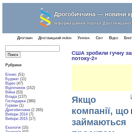
Дрогобиччина — новини 
Інформаційний портал Дрогобицьког
Дрогобич
Дрогобицький район
Україна
Світ
Відео
Блог
Найти:
США зробили гучну за
потоку-2»
Рубрики
Бізнес
(51)
Будмат
(11)
Відео
(47)
Відпочинок
(152)
Війна
(53)
Влада
(137)
Якщо
Господарка
(380)
Гурман
(1)
компанії, що
Дрогобиччина
(2 265)
Вибори 2014
(7)
Вибори 2015
(17)
займаються
Екологія
(15)
Здоров'я
(92)