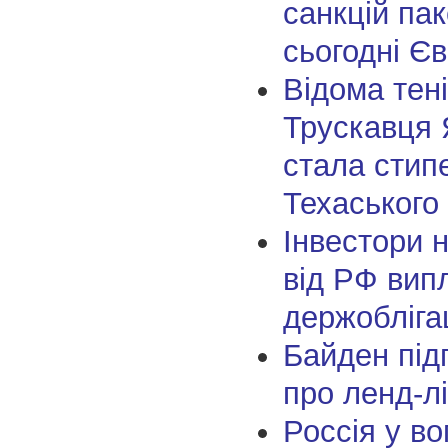
санкцій па
сьогодні Є
Відома тені
Трускавця 
стала стип
Техаського
Інвестори 
від РФ вип
держобліга
Байден під
про ленд-лі
Россія у во