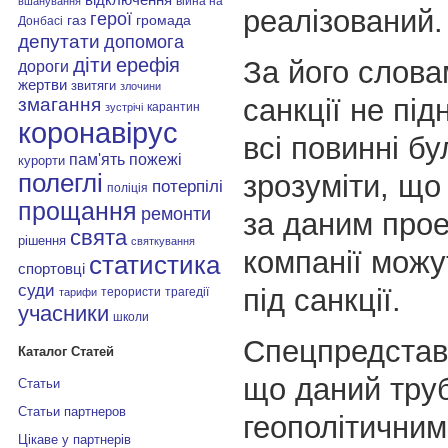
війна на
вшанування
реалізований.
герої
газ
громада
Донбасі
депутати
допомога
діти
ерефія
За його слова
дороги
жертви
звитяги
злочини
санкції не під
змагання
карантин
зустрічі
коронавірус
всі повинні бу
пам'ять
пожежі
курорти
зрозуміти, що 
полеглі
потерпілі
поліція
прощання
ремонти
за даним прое
свята
рішення
святкування
компанії можу
статистика
спортовці
суди
під санкції.
терористи
трагедії
тарифи
учасники
школи
Спецпредстав
Каталог Статей
що даний труб
Статьи
Статьи партнеров
геополітичним
Цікаве у партнерів