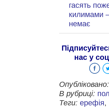
гасять поже
килимами —
немає
Підписуйтес
нас у со
Опубліковано:
В рубриці:
пол
Теги:
ерефія
,